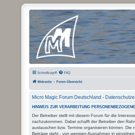
Micro Magic Forum Deutschland
Schnellzugriff
FAQ
Webseite
Foren-Übersicht
Micro Magic Forum Deutschland - Datenschutze
HINWEIS ZUR VERARBEITUNG PERSONENBEZOGENE
Der Betreiber stellt mit diesem Forum für die Inter
nachzukommen. Dabei schafft der Betreiber den Rahme
austauschen bzw. Termine organisieren können. Die rech
Beiträge steht - von wenigen Ausnahmen in einzelnen