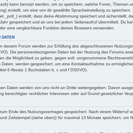
 _track) kann benutzt werden, um zu speichern, welche Foren, Themen un
ng) erstellt, um eine von dir gewählte Spracheinstellung zu speicher
et _poll_) erstellt, dass deine Abstimmung speichert und sicherstellt,
ahr gespeichert und an uns bei jedem Seitenaufruf übermittelt. Du ka
oder eine vergleichbare Funktion deines Browsers verwenden.
 DATEN
n diesem Forum werden zur Erfüllung des abgeschlossenen Nutzungsve
SGVO). Die personenbezogenen Daten bei der Nutzung des Forums sowie
ten die Möglichkeit zu geben, gegen evtl. vorgenommene Rechtsverstö
en Daten, werden gespeichert, um eine Kontaktaufnahme zu ermöglich
ikel 6 Absatz 1 Buchstaben b, c und f DSGVO).
sehenen Daten werden von uns nicht an Dritte weitergegeben. Davon au
ng berechtigter rechtlicher Interessen oder auf Grund gesetzlicher Verp
 zum Ende des Nutzungsvertrages gespeichert. Nach einem Widerruf wer
nd Zeitstempel (siehe oben)) für maximal 13 Monate speichern, um Na