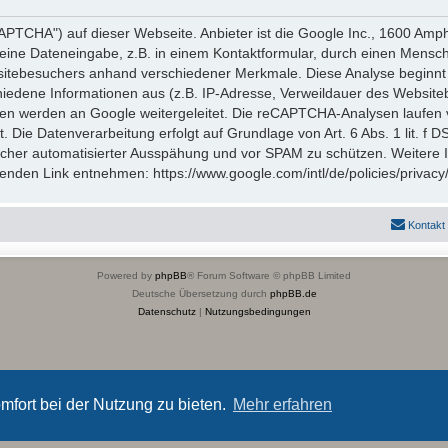
TCHA") auf dieser Webseite. Anbieter ist die Google Inc., 1600 Amp
eine Dateneingabe, z.B. in einem Kontaktformular, durch einen Mensch
itebesuchers anhand verschiedener Merkmale. Diese Analyse beginnt 
hiedene Informationen aus (z.B. IP-Adresse, Verweildauer des Website
en werden an Google weitergeleitet. Die reCAPTCHA-Analysen laufen 
t. Die Datenverarbeitung erfolgt auf Grundlage von Art. 6 Abs. 1 lit. f
icher automatisierter Ausspähung und vor SPAM zu schützen. Weitere
nden Link entnehmen: https://www.google.com/intl/de/policies/privacy
Kontakt
Powered by
phpBB
® Forum Software © phpBB Limited
Deutsche Übersetzung durch
phpBB.de
Datenschutz
|
Nutzungsbedingungen
mfort bei der Nutzung zu bieten.
Mehr erfahren