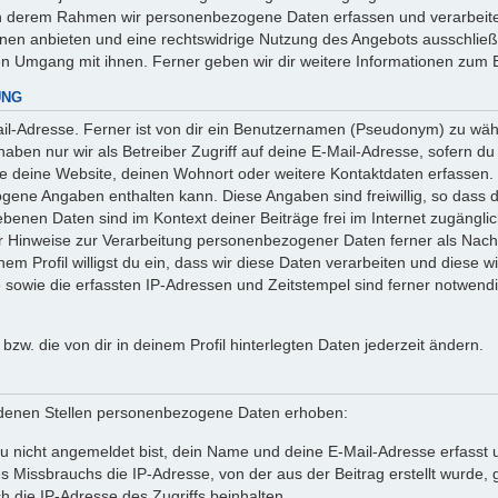
 in derem Rahmen wir personenbezogene Daten erfassen und verarbeite
onen anbieten und eine rechtswidrige Nutzung des Angebots ausschlie
en Umgang mit ihnen. Ferner geben wir dir weitere Informationen zum 
UNG
l-Adresse. Ferner ist von dir ein Benutzernamen (Pseudonym) zu wähle
ben nur wir als Betreiber Zugriff auf deine E-Mail-Adresse, sofern du die
ie deine Website, deinen Wohnort oder weitere Kontaktdaten erfassen. 
ogene Angaben enthalten kann. Diese Angaben sind freiwillig, so dass 
egebenen Daten sind im Kontext deiner Beiträge frei im Internet zugäng
Hinweise zur Verarbeitung personenbezogener Daten ferner als Nachw
em Profil willigst du ein, dass wir diese Daten verarbeiten und diese w
owie die erfassten IP-Adressen und Zeitstempel sind ferner notwendig
n bzw. die von dir in deinem Profil hinterlegten Daten jederzeit ändern.
denen Stellen personenbezogene Daten erhoben:
 nicht angemeldet bist, dein Name und deine E-Mail-Adresse erfasst un
 Missbrauchs die IP-Adresse, von der aus der Beitrag erstellt wurde
h die IP-Adresse des Zugriffs beinhalten.