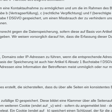
 um eine Kontaktaufnahme zu ermöglichen und um die im Rahmen des B
tabe b (Vertragserfüllung), c (rechtliche Verpflichtung) und f (berechti
tabe f DSGVO gespeichert, um einen Missbrauch der zu verhindern und 
nnen.
srecht gegen die Datenspeicherung, sofern diese auf Basis von Artik
ergeben. Wir weisen vorsorglich darauf hin, dass die Erfassung diese
en, Domains oder IP-Adressen zu führen, wenn die entsprechende Adress
sis der Speicherung ist auch hier Artikel 6 Absatz 1 Buchstabe f DSGV
dressen eine Information der Betroffenen meist unmöglich oder nur m
rstellt, die sicherstellen, dass du über alle Seiten ein konsistentes
zufällige ID gespeichert. Diese bildet eine Klammer über alle Seitenaufr
nem weiteren Cookie (endet auf _u) wird - sofern du angemeldet bist - 
gelegt. Ein Cookie (endet auf _k) speichert einen Schlüssel, der für d