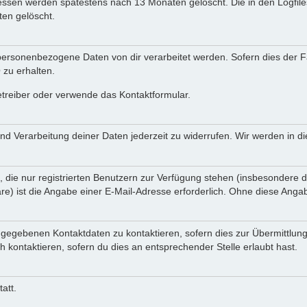
Adressen werden spätestens nach 13 Monaten gelöscht. Die in den Logf
en gelöscht.
ersonenbezogene Daten von dir verarbeitet werden. Sofern dies der Fal
zu erhalten.
etreiber oder verwende das Kontaktformular.
und Verarbeitung deiner Daten jederzeit zu widerrufen. Wir werden in 
, die nur registrierten Benutzern zur Verfügung stehen (insbesondere d
e) ist die Angabe einer E-Mail-Adresse erforderlich. Ohne diese Angabe
ngegebenen Kontaktdaten zu kontaktieren, sofern dies zur Übermittlung
h kontaktieren, sofern du dies an entsprechender Stelle erlaubt hast.
att.