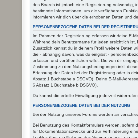
des Boards ist jedoch eine Registrierung notwendig,
bestimmte Informationen, um die verfügbaren Funkti
informieren wir dich über die erhobenen Daten und d
PERSONENBEZOGENE DATEN BEI DER REGISTRIER
Im Rahmen der Registrierung erfassen wir deine E-Mai
Während dein Benutzername für jeden ersichtlich ist, ha
Zusätzlich kannst du in deinem Profil weitere Daten w
die - abhängig davon, was du eingibst - personenbez
erfassen und veröffentlichen willst. Die von dir eing
Zustimmung zu den Nutzungsbedingungen inkl. dieser 
Erfassung der Daten bei der Registrierung oder in dein
Absatz 1 Buchstabe a DSGVO). Deine E-Mail-Adresse s
6 Absatz 1 Buchstabe b DSGVO).
Du kannst die erteilte Einwilligung jederzeit widerrufe
PERSONENBEZOGENE DATEN BEI DER NUTZUNG
Bei der Nutzung unseres Forums werden an verschie
Bei Benutzung des Kontaktformulars werden, sofern du
für Dokumentationszwecke und zur Verhinderung eines
Logfiles über die Nutzung des Servers erfasst, die auc