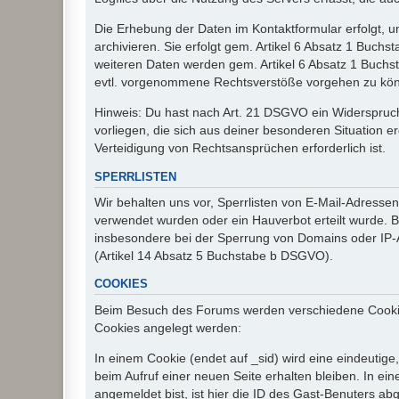
Die Erhebung der Daten im Kontaktformular erfolgt,
archivieren. Sie erfolgt gem. Artikel 6 Absatz 1 Buchs
weiteren Daten werden gem. Artikel 6 Absatz 1 Buchs
evtl. vorgenommene Rechtsverstöße vorgehen zu kö
Hinweis: Du hast nach Art. 21 DSGVO ein Widerspruch
vorliegen, die sich aus deiner besonderen Situation 
Verteidigung von Rechtsansprüchen erforderlich ist.
SPERRLISTEN
Wir behalten uns vor, Sperrlisten von E-Mail-Adress
verwendet wurden oder ein Hauverbot erteilt wurde. Ba
insbesondere bei der Sperrung von Domains oder IP-A
(Artikel 14 Absatz 5 Buchstabe b DSGVO).
COOKIES
Beim Besuch des Forums werden verschiedene Cookies e
Cookies angelegt werden:
In einem Cookie (endet auf _sid) wird eine eindeutige, 
beim Aufruf einer neuen Seite erhalten bleiben. In ei
angemeldet bist, ist hier die ID des Gast-Benuters ab