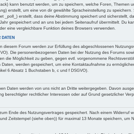
 _track) kann benutzt werden, um zu speichern, welche Foren, Themen un
ng) erstellt, um eine von dir gewählte Spracheinstellung zu speicher
et _poll_) erstellt, dass deine Abstimmung speichert und sicherstellt,
ahr gespeichert und an uns bei jedem Seitenaufruf übermittelt. Du ka
oder eine vergleichbare Funktion deines Browsers verwenden.
 DATEN
n diesem Forum werden zur Erfüllung des abgeschlossenen Nutzungsve
SGVO). Die personenbezogenen Daten bei der Nutzung des Forums sowie
ten die Möglichkeit zu geben, gegen evtl. vorgenommene Rechtsverstö
en Daten, werden gespeichert, um eine Kontaktaufnahme zu ermöglich
ikel 6 Absatz 1 Buchstaben b, c und f DSGVO).
sehenen Daten werden von uns nicht an Dritte weitergegeben. Davon au
ng berechtigter rechtlicher Interessen oder auf Grund gesetzlicher Verp
 zum Ende des Nutzungsvertrages gespeichert. Nach einem Widerruf wer
nd Zeitstempel (siehe oben)) für maximal 13 Monate speichern, um Na