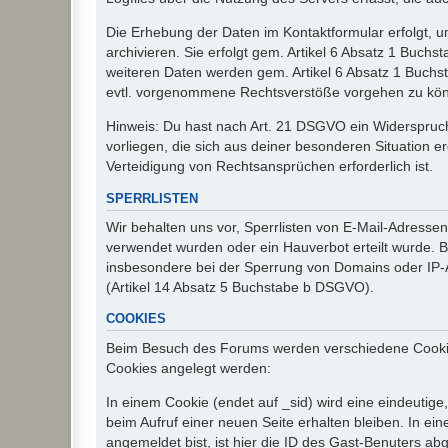
Die Erhebung der Daten im Kontaktformular erfolgt,
archivieren. Sie erfolgt gem. Artikel 6 Absatz 1 Buchs
weiteren Daten werden gem. Artikel 6 Absatz 1 Buchs
evtl. vorgenommene Rechtsverstöße vorgehen zu kö
Hinweis: Du hast nach Art. 21 DSGVO ein Widerspruch
vorliegen, die sich aus deiner besonderen Situation 
Verteidigung von Rechtsansprüchen erforderlich ist.
SPERRLISTEN
Wir behalten uns vor, Sperrlisten von E-Mail-Adress
verwendet wurden oder ein Hauverbot erteilt wurde. Ba
insbesondere bei der Sperrung von Domains oder IP-A
(Artikel 14 Absatz 5 Buchstabe b DSGVO).
COOKIES
Beim Besuch des Forums werden verschiedene Cookies e
Cookies angelegt werden:
In einem Cookie (endet auf _sid) wird eine eindeutige, 
beim Aufruf einer neuen Seite erhalten bleiben. In ei
angemeldet bist, ist hier die ID des Gast-Benuters ab