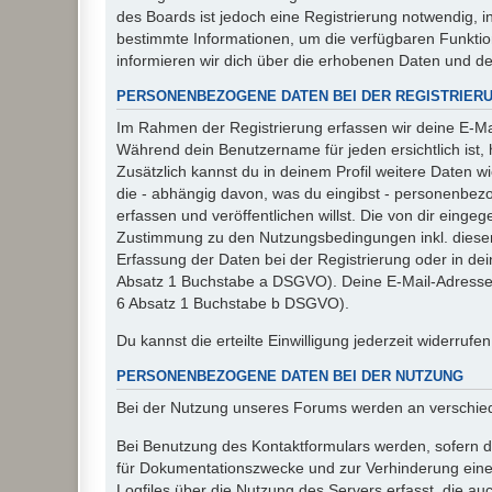
des Boards ist jedoch eine Registrierung notwendig,
bestimmte Informationen, um die verfügbaren Funkti
informieren wir dich über die erhobenen Daten und d
PERSONENBEZOGENE DATEN BEI DER REGISTRIER
Im Rahmen der Registrierung erfassen wir deine E-Mai
Während dein Benutzername für jeden ersichtlich ist, ha
Zusätzlich kannst du in deinem Profil weitere Daten w
die - abhängig davon, was du eingibst - personenbez
erfassen und veröffentlichen willst. Die von dir eing
Zustimmung zu den Nutzungsbedingungen inkl. dieser 
Erfassung der Daten bei der Registrierung oder in dein
Absatz 1 Buchstabe a DSGVO). Deine E-Mail-Adresse s
6 Absatz 1 Buchstabe b DSGVO).
Du kannst die erteilte Einwilligung jederzeit widerrufe
PERSONENBEZOGENE DATEN BEI DER NUTZUNG
Bei der Nutzung unseres Forums werden an verschie
Bei Benutzung des Kontaktformulars werden, sofern du
für Dokumentationszwecke und zur Verhinderung eines
Logfiles über die Nutzung des Servers erfasst, die auc