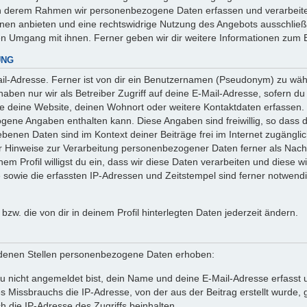
 in derem Rahmen wir personenbezogene Daten erfassen und verarbeite
onen anbieten und eine rechtswidrige Nutzung des Angebots ausschlie
en Umgang mit ihnen. Ferner geben wir dir weitere Informationen zum 
UNG
l-Adresse. Ferner ist von dir ein Benutzernamen (Pseudonym) zu wähle
ben nur wir als Betreiber Zugriff auf deine E-Mail-Adresse, sofern du die
ie deine Website, deinen Wohnort oder weitere Kontaktdaten erfassen. 
ogene Angaben enthalten kann. Diese Angaben sind freiwillig, so dass 
egebenen Daten sind im Kontext deiner Beiträge frei im Internet zugäng
Hinweise zur Verarbeitung personenbezogener Daten ferner als Nachw
em Profil willigst du ein, dass wir diese Daten verarbeiten und diese w
owie die erfassten IP-Adressen und Zeitstempel sind ferner notwendig
n bzw. die von dir in deinem Profil hinterlegten Daten jederzeit ändern.
denen Stellen personenbezogene Daten erhoben:
 nicht angemeldet bist, dein Name und deine E-Mail-Adresse erfasst un
 Missbrauchs die IP-Adresse, von der aus der Beitrag erstellt wurde
h die IP-Adresse des Zugriffs beinhalten.