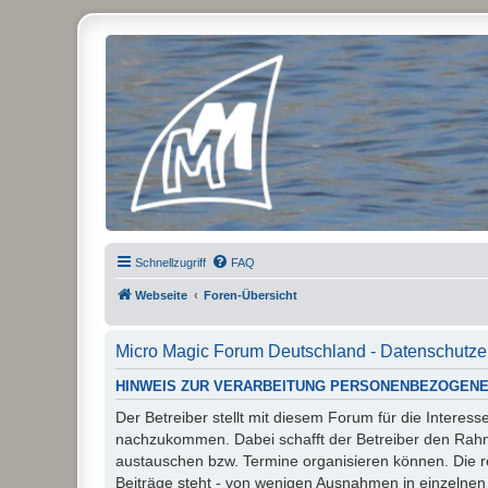
Micro Magic Forum Deutschland
Schnellzugriff
FAQ
Webseite
Foren-Übersicht
Micro Magic Forum Deutschland - Datenschutze
HINWEIS ZUR VERARBEITUNG PERSONENBEZOGENE
Der Betreiber stellt mit diesem Forum für die Inter
nachzukommen. Dabei schafft der Betreiber den Rahme
austauschen bzw. Termine organisieren können. Die rech
Beiträge steht - von wenigen Ausnahmen in einzelnen