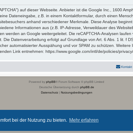
TCHA") auf dieser Webseite. Anbieter ist die Google Inc., 1600 Amp
eine Dateneingabe, z.B. in einem Kontaktformular, durch einen Mensch
itebesuchers anhand verschiedener Merkmale. Diese Analyse beginnt 
hiedene Informationen aus (z.B. IP-Adresse, Verweildauer des Website
en werden an Google weitergeleitet. Die reCAPTCHA-Analysen laufen 
t. Die Datenverarbeitung erfolgt auf Grundlage von Art. 6 Abs. 1 lit. f
icher automatisierter Ausspähung und vor SPAM zu schützen. Weitere
nden Link entnehmen: https://www.google.com/intl/de/policies/privacy
Kontakt
Powered by
phpBB
® Forum Software © phpBB Limited
Deutsche Übersetzung durch
phpBB.de
Datenschutz
|
Nutzungsbedingungen
mfort bei der Nutzung zu bieten.
Mehr erfahren