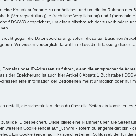
 um eine Kontaktaufnahme zu ermöglichen und um die im Rahmen des B
tabe b (Vertragserfüllung), c (rechtliche Verpflichtung) und f (berechti
tabe f DSGVO gespeichert, um einen Missbrauch der zu verhindern und 
nnen.
srecht gegen die Datenspeicherung, sofern diese auf Basis von Artik
ergeben. Wir weisen vorsorglich darauf hin, dass die Erfassung diese
en, Domains oder IP-Adressen zu führen, wenn die entsprechende Adress
sis der Speicherung ist auch hier Artikel 6 Absatz 1 Buchstabe f DSGV
dressen eine Information der Betroffenen meist unmöglich oder nur m
rstellt, die sicherstellen, dass du über alle Seiten ein konsistentes
zufällige ID gespeichert. Diese bildet eine Klammer über alle Seitenaufr
nem weiteren Cookie (endet auf _u) wird - sofern du angemeldet bist - 
gelegt. Ein Cookie (endet auf _k) speichert einen Schlüssel, der für d