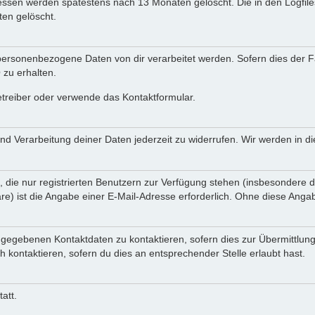
Adressen werden spätestens nach 13 Monaten gelöscht. Die in den Logf
en gelöscht.
ersonenbezogene Daten von dir verarbeitet werden. Sofern dies der Fal
zu erhalten.
etreiber oder verwende das Kontaktformular.
und Verarbeitung deiner Daten jederzeit zu widerrufen. Wir werden in 
, die nur registrierten Benutzern zur Verfügung stehen (insbesondere d
e) ist die Angabe einer E-Mail-Adresse erforderlich. Ohne diese Angabe
ngegebenen Kontaktdaten zu kontaktieren, sofern dies zur Übermittlung
h kontaktieren, sofern du dies an entsprechender Stelle erlaubt hast.
att.