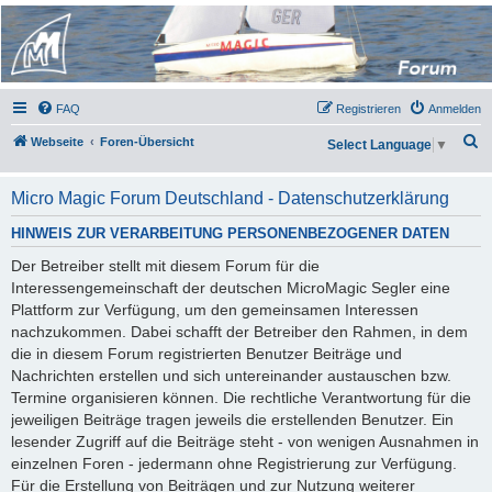
Micro Magic Forum
Deutschland
FAQ
Registrieren
Anmelden
S
Webseite
Foren-Übersicht
Select Language
▼
u
c
Micro Magic Forum Deutschland - Datenschutzerklärung
h
HINWEIS ZUR VERARBEITUNG PERSONENBEZOGENER DATEN
e
Der Betreiber stellt mit diesem Forum für die
Interessengemeinschaft der deutschen MicroMagic Segler eine
Plattform zur Verfügung, um den gemeinsamen Interessen
nachzukommen. Dabei schafft der Betreiber den Rahmen, in dem
die in diesem Forum registrierten Benutzer Beiträge und
Nachrichten erstellen und sich untereinander austauschen bzw.
Termine organisieren können. Die rechtliche Verantwortung für die
jeweiligen Beiträge tragen jeweils die erstellenden Benutzer. Ein
lesender Zugriff auf die Beiträge steht - von wenigen Ausnahmen in
einzelnen Foren - jedermann ohne Registrierung zur Verfügung.
Für die Erstellung von Beiträgen und zur Nutzung weiterer