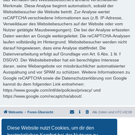
Merkmale. Diese Analyse beginnt automatisch, sobald der
Websitebesucher die Website betritt. Zur Analyse wertet
reCAPTCHA verschiedene Informationen aus (z.B. IP-Adresse,
Verweildauer des Websitebesuchers auf der Website oder vom
Nutzer getätigte Mausbewegungen). Die bei der Analyse erfassten
Daten werden an Google weitergeleitet. Die reCAPTCHA-Analysen
laufen vollständig im Hintergrund. Websitebesucher werden nicht
darauf hingewiesen, dass eine Analyse stattfindet. Die
Datenverarbeitung erfolgt auf Grundlage von Art. 6 Abs. 1 lit. f
DSGVO. Der Websitebetreiber hat ein berechtigtes Interesse
daran, seine Webangebote vor missbräuchlicher automatisierter
Ausspähung und vor SPAM zu schützen. Weitere Informationen zu
Google reCAPTCHA sowie die Datenschutzerklärung von Google
kannst du dem folgenden Link entnehmen:
https://www.google.com/intl/de/policies/privacy/ und
https://www.google.com/recaptcha/about/.
Webseite
Foren-Übersicht
Alle Zeiten sind
UTC+02:00
Powered by
phpBB
® Forum Software © phpBB Limited
Diese Website nutzt Cookies, um dir den
Deutsche Übersetzung durch
phpBB.de
Datenschutz
|
Nutzungsbedingungen