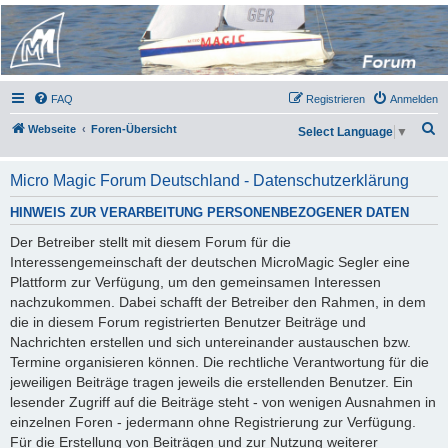
Micro Magic Forum
Deutschland
FAQ
Registrieren
Anmelden
S
Webseite
Foren-Übersicht
Select Language
▼
u
c
Micro Magic Forum Deutschland - Datenschutzerklärung
h
HINWEIS ZUR VERARBEITUNG PERSONENBEZOGENER DATEN
e
Der Betreiber stellt mit diesem Forum für die
Interessengemeinschaft der deutschen MicroMagic Segler eine
Plattform zur Verfügung, um den gemeinsamen Interessen
nachzukommen. Dabei schafft der Betreiber den Rahmen, in dem
die in diesem Forum registrierten Benutzer Beiträge und
Nachrichten erstellen und sich untereinander austauschen bzw.
Termine organisieren können. Die rechtliche Verantwortung für die
jeweiligen Beiträge tragen jeweils die erstellenden Benutzer. Ein
lesender Zugriff auf die Beiträge steht - von wenigen Ausnahmen in
einzelnen Foren - jedermann ohne Registrierung zur Verfügung.
Für die Erstellung von Beiträgen und zur Nutzung weiterer