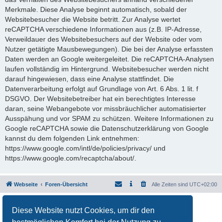
Merkmale. Diese Analyse beginnt automatisch, sobald der
Websitebesucher die Website betritt. Zur Analyse wertet
reCAPTCHA verschiedene Informationen aus (z.B. IP-Adresse,
Verweildauer des Websitebesuchers auf der Website oder vom
Nutzer getätigte Mausbewegungen). Die bei der Analyse erfassten
Daten werden an Google weitergeleitet. Die reCAPTCHA-Analysen
laufen vollständig im Hintergrund. Websitebesucher werden nicht
darauf hingewiesen, dass eine Analyse stattfindet. Die
Datenverarbeitung erfolgt auf Grundlage von Art. 6 Abs. 1 lit. f
DSGVO. Der Websitebetreiber hat ein berechtigtes Interesse
daran, seine Webangebote vor missbräuchlicher automatisierter
Ausspähung und vor SPAM zu schützen. Weitere Informationen zu
Google reCAPTCHA sowie die Datenschutzerklärung von Google
kannst du dem folgenden Link entnehmen:
https://www.google.com/intl/de/policies/privacy/ und
https://www.google.com/recaptcha/about/.
Webseite
Foren-Übersicht
Alle Zeiten sind
UTC+02:00
Powered by
phpBB
® Forum Software © phpBB Limited
Diese Website nutzt Cookies, um dir den
Deutsche Übersetzung durch
phpBB.de
Datenschutz
|
Nutzungsbedingungen