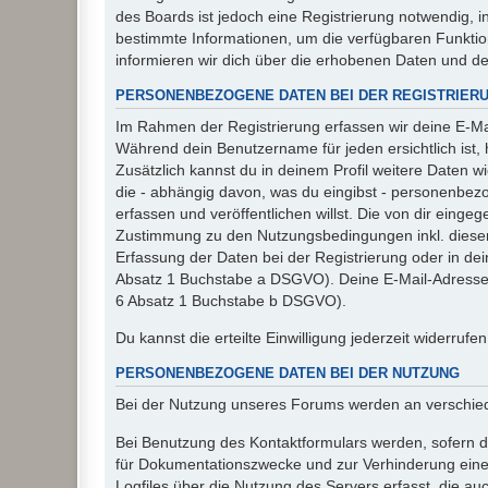
des Boards ist jedoch eine Registrierung notwendig,
bestimmte Informationen, um die verfügbaren Funkti
informieren wir dich über die erhobenen Daten und d
PERSONENBEZOGENE DATEN BEI DER REGISTRIER
Im Rahmen der Registrierung erfassen wir deine E-Mai
Während dein Benutzername für jeden ersichtlich ist, ha
Zusätzlich kannst du in deinem Profil weitere Daten w
die - abhängig davon, was du eingibst - personenbez
erfassen und veröffentlichen willst. Die von dir eing
Zustimmung zu den Nutzungsbedingungen inkl. dieser 
Erfassung der Daten bei der Registrierung oder in dein
Absatz 1 Buchstabe a DSGVO). Deine E-Mail-Adresse s
6 Absatz 1 Buchstabe b DSGVO).
Du kannst die erteilte Einwilligung jederzeit widerrufe
PERSONENBEZOGENE DATEN BEI DER NUTZUNG
Bei der Nutzung unseres Forums werden an verschie
Bei Benutzung des Kontaktformulars werden, sofern du
für Dokumentationszwecke und zur Verhinderung eines
Logfiles über die Nutzung des Servers erfasst, die auc