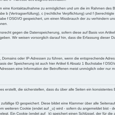
 um eine Kontaktaufnahme zu ermöglichen und um die im Rahmen des B
tabe b (Vertragserfüllung), c (rechtliche Verpflichtung) und f (berechti
tabe f DSGVO gespeichert, um einen Missbrauch der zu verhindern und 
nnen.
srecht gegen die Datenspeicherung, sofern diese auf Basis von Artik
ergeben. Wir weisen vorsorglich darauf hin, dass die Erfassung diese
en, Domains oder IP-Adressen zu führen, wenn die entsprechende Adress
sis der Speicherung ist auch hier Artikel 6 Absatz 1 Buchstabe f DSGV
dressen eine Information der Betroffenen meist unmöglich oder nur m
rstellt, die sicherstellen, dass du über alle Seiten ein konsistentes
zufällige ID gespeichert. Diese bildet eine Klammer über alle Seitenaufr
nem weiteren Cookie (endet auf _u) wird - sofern du angemeldet bist - 
gelegt. Ein Cookie (endet auf _k) speichert einen Schlüssel, der für d