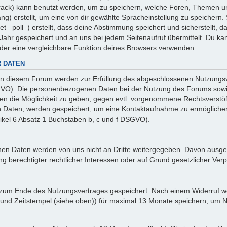
 _track) kann benutzt werden, um zu speichern, welche Foren, Themen un
ng) erstellt, um eine von dir gewählte Spracheinstellung zu speicher
et _poll_) erstellt, dass deine Abstimmung speichert und sicherstellt,
ahr gespeichert und an uns bei jedem Seitenaufruf übermittelt. Du ka
oder eine vergleichbare Funktion deines Browsers verwenden.
 DATEN
n diesem Forum werden zur Erfüllung des abgeschlossenen Nutzungsve
SGVO). Die personenbezogenen Daten bei der Nutzung des Forums sowie
ten die Möglichkeit zu geben, gegen evtl. vorgenommene Rechtsverstö
en Daten, werden gespeichert, um eine Kontaktaufnahme zu ermöglich
ikel 6 Absatz 1 Buchstaben b, c und f DSGVO).
sehenen Daten werden von uns nicht an Dritte weitergegeben. Davon au
ng berechtigter rechtlicher Interessen oder auf Grund gesetzlicher Verp
 zum Ende des Nutzungsvertrages gespeichert. Nach einem Widerruf wer
nd Zeitstempel (siehe oben)) für maximal 13 Monate speichern, um Na