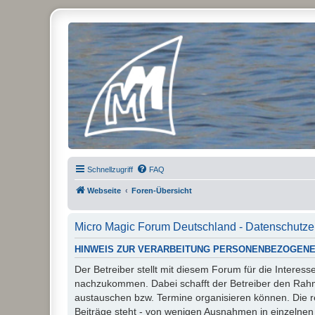
Micro Magic Forum Deutschland
Schnellzugriff
FAQ
Webseite
Foren-Übersicht
Micro Magic Forum Deutschland - Datenschutze
HINWEIS ZUR VERARBEITUNG PERSONENBEZOGENE
Der Betreiber stellt mit diesem Forum für die Inter
nachzukommen. Dabei schafft der Betreiber den Rahme
austauschen bzw. Termine organisieren können. Die rech
Beiträge steht - von wenigen Ausnahmen in einzelnen