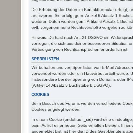
Die Erhebung der Daten im Kontaktformular erfolgt,
archivieren. Sie erfolgt gem. Artikel 6 Absatz 1 Buchs
weiteren Daten werden gem. Artikel 6 Absatz 1 Buchs
evtl. vorgenommene Rechtsverstöße vorgehen zu kö
Hinweis: Du hast nach Art. 21 DSGVO ein Widerspruch
vorliegen, die sich aus deiner besonderen Situation 
Verteidigung von Rechtsansprüchen erforderlich ist.
SPERRLISTEN
Wir behalten uns vor, Sperrlisten von E-Mail-Adress
verwendet wurden oder ein Hauverbot erteilt wurde. Ba
insbesondere bei der Sperrung von Domains oder IP-A
(Artikel 14 Absatz 5 Buchstabe b DSGVO).
COOKIES
Beim Besuch des Forums werden verschiedene Cookies e
Cookies angelegt werden:
In einem Cookie (endet auf _sid) wird eine eindeutige, 
beim Aufruf einer neuen Seite erhalten bleiben. In ei
angemeldet bist, ist hier die ID des Gast-Benuters ab