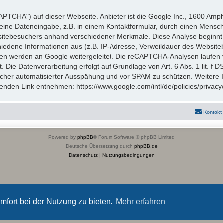
TCHA") auf dieser Webseite. Anbieter ist die Google Inc., 1600 Amp
eine Dateneingabe, z.B. in einem Kontaktformular, durch einen Mensch
itebesuchers anhand verschiedener Merkmale. Diese Analyse beginnt 
hiedene Informationen aus (z.B. IP-Adresse, Verweildauer des Website
en werden an Google weitergeleitet. Die reCAPTCHA-Analysen laufen 
t. Die Datenverarbeitung erfolgt auf Grundlage von Art. 6 Abs. 1 lit. f
icher automatisierter Ausspähung und vor SPAM zu schützen. Weitere
nden Link entnehmen: https://www.google.com/intl/de/policies/privacy
Kontakt
Powered by
phpBB
® Forum Software © phpBB Limited
Deutsche Übersetzung durch
phpBB.de
Datenschutz
|
Nutzungsbedingungen
mfort bei der Nutzung zu bieten.
Mehr erfahren