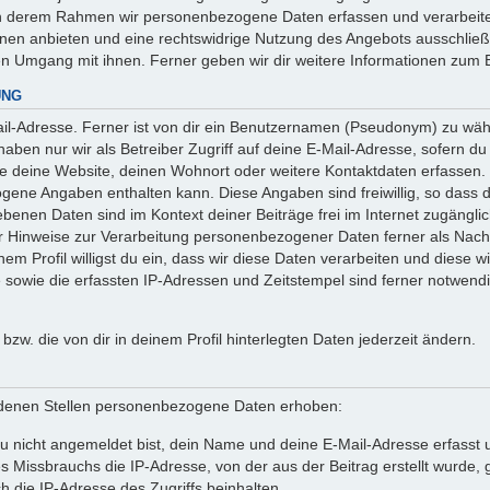
 in derem Rahmen wir personenbezogene Daten erfassen und verarbeite
onen anbieten und eine rechtswidrige Nutzung des Angebots ausschlie
en Umgang mit ihnen. Ferner geben wir dir weitere Informationen zum 
UNG
l-Adresse. Ferner ist von dir ein Benutzernamen (Pseudonym) zu wähle
ben nur wir als Betreiber Zugriff auf deine E-Mail-Adresse, sofern du die
ie deine Website, deinen Wohnort oder weitere Kontaktdaten erfassen. 
ogene Angaben enthalten kann. Diese Angaben sind freiwillig, so dass 
egebenen Daten sind im Kontext deiner Beiträge frei im Internet zugäng
Hinweise zur Verarbeitung personenbezogener Daten ferner als Nachw
em Profil willigst du ein, dass wir diese Daten verarbeiten und diese w
owie die erfassten IP-Adressen und Zeitstempel sind ferner notwendig
n bzw. die von dir in deinem Profil hinterlegten Daten jederzeit ändern.
denen Stellen personenbezogene Daten erhoben:
 nicht angemeldet bist, dein Name und deine E-Mail-Adresse erfasst un
 Missbrauchs die IP-Adresse, von der aus der Beitrag erstellt wurde
h die IP-Adresse des Zugriffs beinhalten.