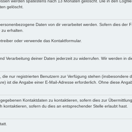
Adressen werden spätestens nach 13 Monaten gelöscht. Die in den Logf
en gelöscht.
ersonenbezogene Daten von dir verarbeitet werden. Sofern dies der Fal
zu erhalten.
etreiber oder verwende das Kontaktformular.
und Verarbeitung deiner Daten jederzeit zu widerrufen. Wir werden in 
, die nur registrierten Benutzern zur Verfügung stehen (insbesondere d
e) ist die Angabe einer E-Mail-Adresse erforderlich. Ohne diese Angabe
ngegebenen Kontaktdaten zu kontaktieren, sofern dies zur Übermittlung
h kontaktieren, sofern du dies an entsprechender Stelle erlaubt hast.
att.