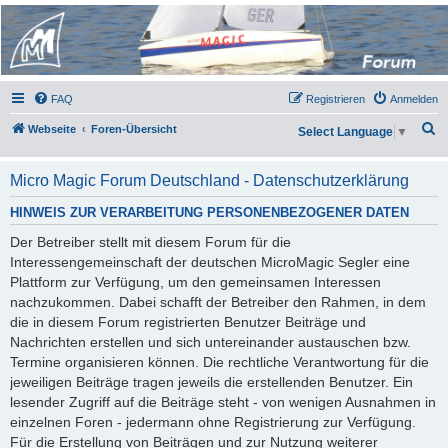
Micro Magic Forum
Deutschland
FAQ
Registrieren
Anmelden
S
Webseite
Foren-Übersicht
Select Language
▼
u
c
Micro Magic Forum Deutschland - Datenschutzerklärung
h
HINWEIS ZUR VERARBEITUNG PERSONENBEZOGENER DATEN
e
Der Betreiber stellt mit diesem Forum für die
Interessengemeinschaft der deutschen MicroMagic Segler eine
Plattform zur Verfügung, um den gemeinsamen Interessen
nachzukommen. Dabei schafft der Betreiber den Rahmen, in dem
die in diesem Forum registrierten Benutzer Beiträge und
Nachrichten erstellen und sich untereinander austauschen bzw.
Termine organisieren können. Die rechtliche Verantwortung für die
jeweiligen Beiträge tragen jeweils die erstellenden Benutzer. Ein
lesender Zugriff auf die Beiträge steht - von wenigen Ausnahmen in
einzelnen Foren - jedermann ohne Registrierung zur Verfügung.
Für die Erstellung von Beiträgen und zur Nutzung weiterer