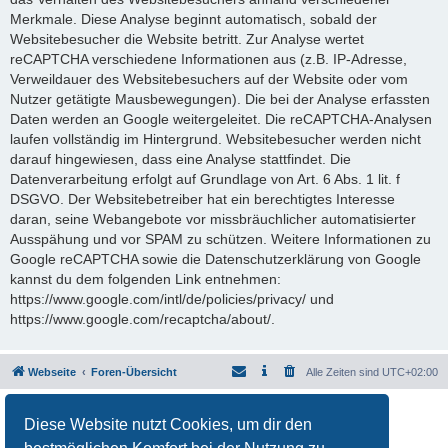
Merkmale. Diese Analyse beginnt automatisch, sobald der
Websitebesucher die Website betritt. Zur Analyse wertet
reCAPTCHA verschiedene Informationen aus (z.B. IP-Adresse,
Verweildauer des Websitebesuchers auf der Website oder vom
Nutzer getätigte Mausbewegungen). Die bei der Analyse erfassten
Daten werden an Google weitergeleitet. Die reCAPTCHA-Analysen
laufen vollständig im Hintergrund. Websitebesucher werden nicht
darauf hingewiesen, dass eine Analyse stattfindet. Die
Datenverarbeitung erfolgt auf Grundlage von Art. 6 Abs. 1 lit. f
DSGVO. Der Websitebetreiber hat ein berechtigtes Interesse
daran, seine Webangebote vor missbräuchlicher automatisierter
Ausspähung und vor SPAM zu schützen. Weitere Informationen zu
Google reCAPTCHA sowie die Datenschutzerklärung von Google
kannst du dem folgenden Link entnehmen:
https://www.google.com/intl/de/policies/privacy/ und
https://www.google.com/recaptcha/about/.
Webseite
Foren-Übersicht
Alle Zeiten sind
UTC+02:00
Powered by
phpBB
® Forum Software © phpBB Limited
Diese Website nutzt Cookies, um dir den
Deutsche Übersetzung durch
phpBB.de
Datenschutz
|
Nutzungsbedingungen