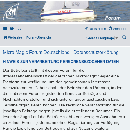
Micro Magic Forum
Deutschland
FAQ
Registrieren
Anmelden
S
Webseite
Foren-Übersicht
Select Language
▼
u
c
Micro Magic Forum Deutschland - Datenschutzerklärung
h
HINWEIS ZUR VERARBEITUNG PERSONENBEZOGENER DATEN
e
Der Betreiber stellt mit diesem Forum für die
Interessengemeinschaft der deutschen MicroMagic Segler eine
Plattform zur Verfügung, um den gemeinsamen Interessen
nachzukommen. Dabei schafft der Betreiber den Rahmen, in dem
die in diesem Forum registrierten Benutzer Beiträge und
Nachrichten erstellen und sich untereinander austauschen bzw.
Termine organisieren können. Die rechtliche Verantwortung für die
jeweiligen Beiträge tragen jeweils die erstellenden Benutzer. Ein
lesender Zugriff auf die Beiträge steht - von wenigen Ausnahmen in
einzelnen Foren - jedermann ohne Registrierung zur Verfügung.
Für die Erstellung von Beiträgen und zur Nutzung weiterer