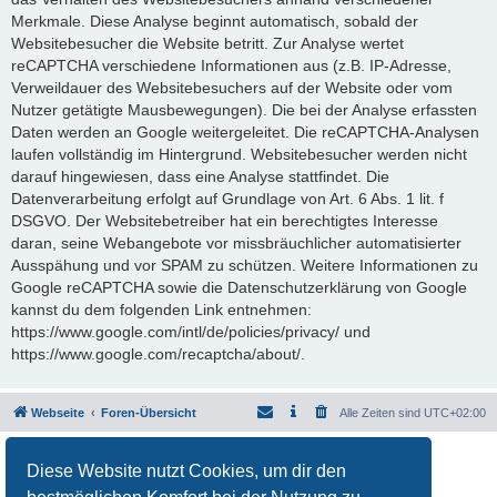
Merkmale. Diese Analyse beginnt automatisch, sobald der
Websitebesucher die Website betritt. Zur Analyse wertet
reCAPTCHA verschiedene Informationen aus (z.B. IP-Adresse,
Verweildauer des Websitebesuchers auf der Website oder vom
Nutzer getätigte Mausbewegungen). Die bei der Analyse erfassten
Daten werden an Google weitergeleitet. Die reCAPTCHA-Analysen
laufen vollständig im Hintergrund. Websitebesucher werden nicht
darauf hingewiesen, dass eine Analyse stattfindet. Die
Datenverarbeitung erfolgt auf Grundlage von Art. 6 Abs. 1 lit. f
DSGVO. Der Websitebetreiber hat ein berechtigtes Interesse
daran, seine Webangebote vor missbräuchlicher automatisierter
Ausspähung und vor SPAM zu schützen. Weitere Informationen zu
Google reCAPTCHA sowie die Datenschutzerklärung von Google
kannst du dem folgenden Link entnehmen:
https://www.google.com/intl/de/policies/privacy/ und
https://www.google.com/recaptcha/about/.
Webseite
Foren-Übersicht
Alle Zeiten sind
UTC+02:00
Powered by
phpBB
® Forum Software © phpBB Limited
Diese Website nutzt Cookies, um dir den
Deutsche Übersetzung durch
phpBB.de
Datenschutz
|
Nutzungsbedingungen