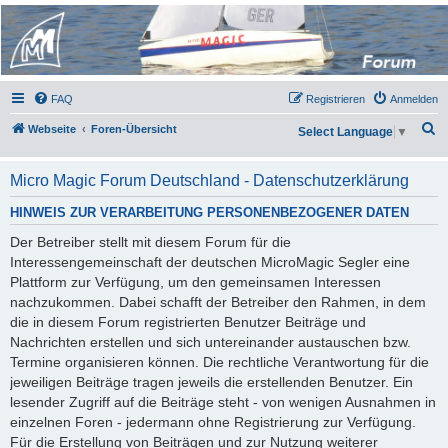
Micro Magic Forum
Deutschland
FAQ
Registrieren
Anmelden
S
Webseite
Foren-Übersicht
Select Language
▼
u
c
Micro Magic Forum Deutschland - Datenschutzerklärung
h
HINWEIS ZUR VERARBEITUNG PERSONENBEZOGENER DATEN
e
Der Betreiber stellt mit diesem Forum für die
Interessengemeinschaft der deutschen MicroMagic Segler eine
Plattform zur Verfügung, um den gemeinsamen Interessen
nachzukommen. Dabei schafft der Betreiber den Rahmen, in dem
die in diesem Forum registrierten Benutzer Beiträge und
Nachrichten erstellen und sich untereinander austauschen bzw.
Termine organisieren können. Die rechtliche Verantwortung für die
jeweiligen Beiträge tragen jeweils die erstellenden Benutzer. Ein
lesender Zugriff auf die Beiträge steht - von wenigen Ausnahmen in
einzelnen Foren - jedermann ohne Registrierung zur Verfügung.
Für die Erstellung von Beiträgen und zur Nutzung weiterer