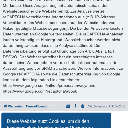
Merkmale. Diese Analyse beginnt automatisch, sobald der
Websitebesucher die Website betritt. Zur Analyse wertet
reCAPTCHA verschiedene Informationen aus (z.B. IP-Adresse,
Verweildauer des Websitebesuchers auf der Website oder vom
Nutzer getätigte Mausbewegungen). Die bei der Analyse erfassten
Daten werden an Google weitergeleitet. Die reCAPTCHA-Analysen
laufen vollständig im Hintergrund. Websitebesucher werden nicht
darauf hingewiesen, dass eine Analyse stattfindet. Die
Datenverarbeitung erfolgt auf Grundlage von Art. 6 Abs. 1 lit. f
DSGVO. Der Websitebetreiber hat ein berechtigtes Interesse
daran, seine Webangebote vor missbräuchlicher automatisierter
Ausspähung und vor SPAM zu schützen. Weitere Informationen zu
Google reCAPTCHA sowie die Datenschutzerklärung von Google
kannst du dem folgenden Link entnehmen:
https://www.google.com/intl/de/policies/privacy/ und
https://www.google.com/recaptcha/about/.
Webseite
Foren-Übersicht
Alle Zeiten sind
UTC+02:00
Powered by
phpBB
® Forum Software © phpBB Limited
Diese Website nutzt Cookies, um dir den
Deutsche Übersetzung durch
phpBB.de
Datenschutz
|
Nutzungsbedingungen