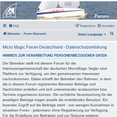
Micro Magic Forum
Deutschland
FAQ
Registrieren
Anmelden
S
Webseite
Foren-Übersicht
Select Language
▼
u
c
Micro Magic Forum Deutschland - Datenschutzerklärung
h
HINWEIS ZUR VERARBEITUNG PERSONENBEZOGENER DATEN
e
Der Betreiber stellt mit diesem Forum für die
Interessengemeinschaft der deutschen MicroMagic Segler eine
Plattform zur Verfügung, um den gemeinsamen Interessen
nachzukommen. Dabei schafft der Betreiber den Rahmen, in dem
die in diesem Forum registrierten Benutzer Beiträge und
Nachrichten erstellen und sich untereinander austauschen bzw.
Termine organisieren können. Die rechtliche Verantwortung für die
jeweiligen Beiträge tragen jeweils die erstellenden Benutzer. Ein
lesender Zugriff auf die Beiträge steht - von wenigen Ausnahmen in
einzelnen Foren - jedermann ohne Registrierung zur Verfügung.
Für die Erstellung von Beiträgen und zur Nutzung weiterer