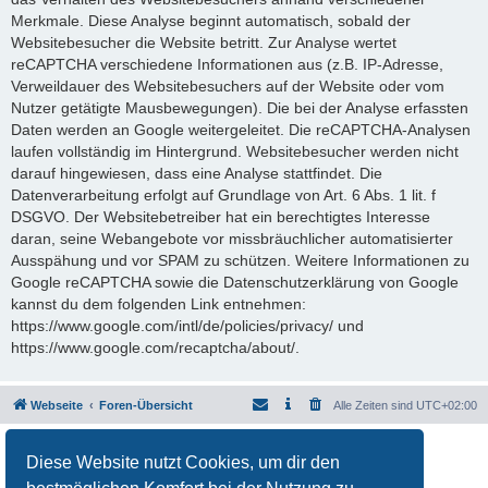
Merkmale. Diese Analyse beginnt automatisch, sobald der
Websitebesucher die Website betritt. Zur Analyse wertet
reCAPTCHA verschiedene Informationen aus (z.B. IP-Adresse,
Verweildauer des Websitebesuchers auf der Website oder vom
Nutzer getätigte Mausbewegungen). Die bei der Analyse erfassten
Daten werden an Google weitergeleitet. Die reCAPTCHA-Analysen
laufen vollständig im Hintergrund. Websitebesucher werden nicht
darauf hingewiesen, dass eine Analyse stattfindet. Die
Datenverarbeitung erfolgt auf Grundlage von Art. 6 Abs. 1 lit. f
DSGVO. Der Websitebetreiber hat ein berechtigtes Interesse
daran, seine Webangebote vor missbräuchlicher automatisierter
Ausspähung und vor SPAM zu schützen. Weitere Informationen zu
Google reCAPTCHA sowie die Datenschutzerklärung von Google
kannst du dem folgenden Link entnehmen:
https://www.google.com/intl/de/policies/privacy/ und
https://www.google.com/recaptcha/about/.
Webseite
Foren-Übersicht
Alle Zeiten sind
UTC+02:00
Powered by
phpBB
® Forum Software © phpBB Limited
Diese Website nutzt Cookies, um dir den
Deutsche Übersetzung durch
phpBB.de
Datenschutz
|
Nutzungsbedingungen