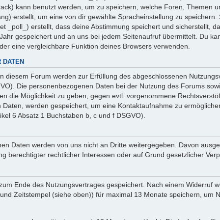
 _track) kann benutzt werden, um zu speichern, welche Foren, Themen un
ng) erstellt, um eine von dir gewählte Spracheinstellung zu speicher
et _poll_) erstellt, dass deine Abstimmung speichert und sicherstellt,
ahr gespeichert und an uns bei jedem Seitenaufruf übermittelt. Du ka
oder eine vergleichbare Funktion deines Browsers verwenden.
 DATEN
n diesem Forum werden zur Erfüllung des abgeschlossenen Nutzungsve
SGVO). Die personenbezogenen Daten bei der Nutzung des Forums sowie
ten die Möglichkeit zu geben, gegen evtl. vorgenommene Rechtsverstö
en Daten, werden gespeichert, um eine Kontaktaufnahme zu ermöglich
ikel 6 Absatz 1 Buchstaben b, c und f DSGVO).
sehenen Daten werden von uns nicht an Dritte weitergegeben. Davon au
ng berechtigter rechtlicher Interessen oder auf Grund gesetzlicher Verp
 zum Ende des Nutzungsvertrages gespeichert. Nach einem Widerruf wer
nd Zeitstempel (siehe oben)) für maximal 13 Monate speichern, um Na