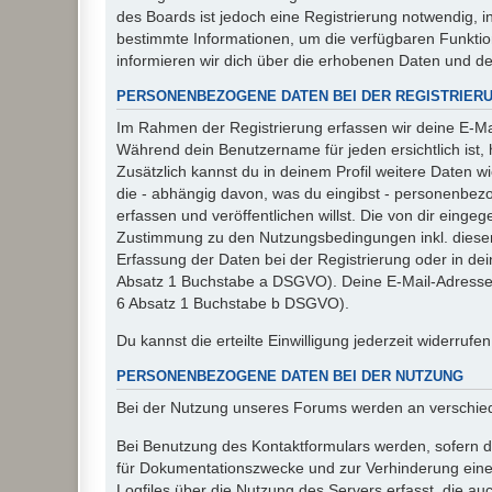
des Boards ist jedoch eine Registrierung notwendig,
bestimmte Informationen, um die verfügbaren Funkti
informieren wir dich über die erhobenen Daten und d
PERSONENBEZOGENE DATEN BEI DER REGISTRIER
Im Rahmen der Registrierung erfassen wir deine E-Mai
Während dein Benutzername für jeden ersichtlich ist, ha
Zusätzlich kannst du in deinem Profil weitere Daten w
die - abhängig davon, was du eingibst - personenbez
erfassen und veröffentlichen willst. Die von dir eing
Zustimmung zu den Nutzungsbedingungen inkl. dieser 
Erfassung der Daten bei der Registrierung oder in dein
Absatz 1 Buchstabe a DSGVO). Deine E-Mail-Adresse s
6 Absatz 1 Buchstabe b DSGVO).
Du kannst die erteilte Einwilligung jederzeit widerrufe
PERSONENBEZOGENE DATEN BEI DER NUTZUNG
Bei der Nutzung unseres Forums werden an verschie
Bei Benutzung des Kontaktformulars werden, sofern du
für Dokumentationszwecke und zur Verhinderung eines
Logfiles über die Nutzung des Servers erfasst, die auc