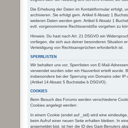
Die Erhebung der Daten im Kontaktformular erfolgt,
archivieren. Sie erfolgt gem. Artikel 6 Absatz 1 Buchs
weiteren Daten werden gem. Artikel 6 Absatz 1 Buchs
evtl. vorgenommene Rechtsverstöße vorgehen zu kö
Hinweis: Du hast nach Art. 21 DSGVO ein Widerspruch
vorliegen, die sich aus deiner besonderen Situation 
Verteidigung von Rechtsansprüchen erforderlich ist.
SPERRLISTEN
Wir behalten uns vor, Sperrlisten von E-Mail-Adress
verwendet wurden oder ein Hauverbot erteilt wurde. Ba
insbesondere bei der Sperrung von Domains oder IP-A
(Artikel 14 Absatz 5 Buchstabe b DSGVO).
COOKIES
Beim Besuch des Forums werden verschiedene Cookies e
Cookies angelegt werden:
In einem Cookie (endet auf _sid) wird eine eindeutige, 
beim Aufruf einer neuen Seite erhalten bleiben. In ei
angemeldet bist, ist hier die ID des Gast-Benuters ab