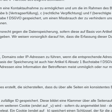
 um eine Kontaktaufnahme zu ermöglichen und um die im Rahmen des B
tabe b (Vertragserfüllung), c (rechtliche Verpflichtung) und f (berechti
tabe f DSGVO gespeichert, um einen Missbrauch der zu verhindern und 
nnen.
srecht gegen die Datenspeicherung, sofern diese auf Basis von Artik
ergeben. Wir weisen vorsorglich darauf hin, dass die Erfassung diese
en, Domains oder IP-Adressen zu führen, wenn die entsprechende Adress
sis der Speicherung ist auch hier Artikel 6 Absatz 1 Buchstabe f DSGV
dressen eine Information der Betroffenen meist unmöglich oder nur m
rstellt, die sicherstellen, dass du über alle Seiten ein konsistentes
zufällige ID gespeichert. Diese bildet eine Klammer über alle Seitenaufr
nem weiteren Cookie (endet auf _u) wird - sofern du angemeldet bist - 
gelegt. Ein Cookie (endet auf _k) speichert einen Schlüssel, der für d