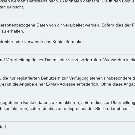
Adressen werden spätestens nach 13 Monaten gelöscht. Die in den Logf
en gelöscht.
ersonenbezogene Daten von dir verarbeitet werden. Sofern dies der Fal
zu erhalten.
etreiber oder verwende das Kontaktformular.
und Verarbeitung deiner Daten jederzeit zu widerrufen. Wir werden in 
, die nur registrierten Benutzern zur Verfügung stehen (insbesondere d
e) ist die Angabe einer E-Mail-Adresse erforderlich. Ohne diese Angabe
ngegebenen Kontaktdaten zu kontaktieren, sofern dies zur Übermittlung
h kontaktieren, sofern du dies an entsprechender Stelle erlaubt hast.
att.