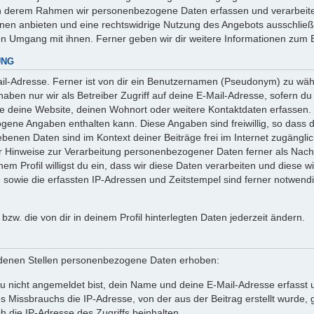
 in derem Rahmen wir personenbezogene Daten erfassen und verarbeite
onen anbieten und eine rechtswidrige Nutzung des Angebots ausschlie
en Umgang mit ihnen. Ferner geben wir dir weitere Informationen zum 
UNG
l-Adresse. Ferner ist von dir ein Benutzernamen (Pseudonym) zu wähle
ben nur wir als Betreiber Zugriff auf deine E-Mail-Adresse, sofern du die
ie deine Website, deinen Wohnort oder weitere Kontaktdaten erfassen. 
ogene Angaben enthalten kann. Diese Angaben sind freiwillig, so dass 
egebenen Daten sind im Kontext deiner Beiträge frei im Internet zugäng
Hinweise zur Verarbeitung personenbezogener Daten ferner als Nachw
em Profil willigst du ein, dass wir diese Daten verarbeiten und diese w
owie die erfassten IP-Adressen und Zeitstempel sind ferner notwendig
n bzw. die von dir in deinem Profil hinterlegten Daten jederzeit ändern.
denen Stellen personenbezogene Daten erhoben:
 nicht angemeldet bist, dein Name und deine E-Mail-Adresse erfasst un
 Missbrauchs die IP-Adresse, von der aus der Beitrag erstellt wurde
h die IP-Adresse des Zugriffs beinhalten.