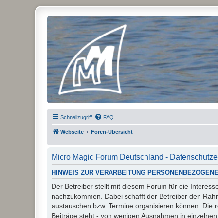
Micro Magic Forum Deutschland
Schnellzugriff
FAQ
Webseite
Foren-Übersicht
Micro Magic Forum Deutschland - Datenschutze
HINWEIS ZUR VERARBEITUNG PERSONENBEZOGENE
Der Betreiber stellt mit diesem Forum für die Inter
nachzukommen. Dabei schafft der Betreiber den Rahme
austauschen bzw. Termine organisieren können. Die rech
Beiträge steht - von wenigen Ausnahmen in einzelnen