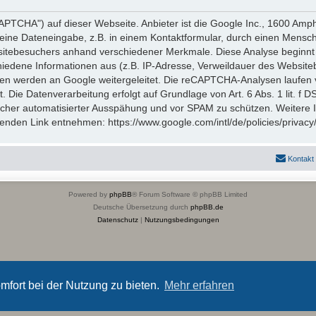
TCHA") auf dieser Webseite. Anbieter ist die Google Inc., 1600 Amp
eine Dateneingabe, z.B. in einem Kontaktformular, durch einen Mensch
itebesuchers anhand verschiedener Merkmale. Diese Analyse beginnt 
hiedene Informationen aus (z.B. IP-Adresse, Verweildauer des Website
en werden an Google weitergeleitet. Die reCAPTCHA-Analysen laufen 
t. Die Datenverarbeitung erfolgt auf Grundlage von Art. 6 Abs. 1 lit. f
icher automatisierter Ausspähung und vor SPAM zu schützen. Weitere
nden Link entnehmen: https://www.google.com/intl/de/policies/privacy
Kontakt
Powered by
phpBB
® Forum Software © phpBB Limited
Deutsche Übersetzung durch
phpBB.de
Datenschutz
|
Nutzungsbedingungen
mfort bei der Nutzung zu bieten.
Mehr erfahren