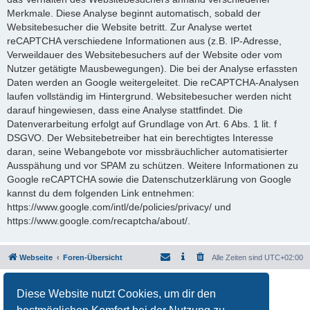
Merkmale. Diese Analyse beginnt automatisch, sobald der
Websitebesucher die Website betritt. Zur Analyse wertet
reCAPTCHA verschiedene Informationen aus (z.B. IP-Adresse,
Verweildauer des Websitebesuchers auf der Website oder vom
Nutzer getätigte Mausbewegungen). Die bei der Analyse erfassten
Daten werden an Google weitergeleitet. Die reCAPTCHA-Analysen
laufen vollständig im Hintergrund. Websitebesucher werden nicht
darauf hingewiesen, dass eine Analyse stattfindet. Die
Datenverarbeitung erfolgt auf Grundlage von Art. 6 Abs. 1 lit. f
DSGVO. Der Websitebetreiber hat ein berechtigtes Interesse
daran, seine Webangebote vor missbräuchlicher automatisierter
Ausspähung und vor SPAM zu schützen. Weitere Informationen zu
Google reCAPTCHA sowie die Datenschutzerklärung von Google
kannst du dem folgenden Link entnehmen:
https://www.google.com/intl/de/policies/privacy/ und
https://www.google.com/recaptcha/about/.
Webseite
Foren-Übersicht
Alle Zeiten sind
UTC+02:00
Powered by
phpBB
® Forum Software © phpBB Limited
Diese Website nutzt Cookies, um dir den
Deutsche Übersetzung durch
phpBB.de
Datenschutz
|
Nutzungsbedingungen