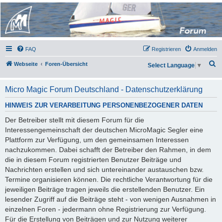
Micro Magic Forum
Deutschland
FAQ
Registrieren
Anmelden
S
Webseite
Foren-Übersicht
Select Language
▼
u
c
Micro Magic Forum Deutschland - Datenschutzerklärung
h
HINWEIS ZUR VERARBEITUNG PERSONENBEZOGENER DATEN
e
Der Betreiber stellt mit diesem Forum für die
Interessengemeinschaft der deutschen MicroMagic Segler eine
Plattform zur Verfügung, um den gemeinsamen Interessen
nachzukommen. Dabei schafft der Betreiber den Rahmen, in dem
die in diesem Forum registrierten Benutzer Beiträge und
Nachrichten erstellen und sich untereinander austauschen bzw.
Termine organisieren können. Die rechtliche Verantwortung für die
jeweiligen Beiträge tragen jeweils die erstellenden Benutzer. Ein
lesender Zugriff auf die Beiträge steht - von wenigen Ausnahmen in
einzelnen Foren - jedermann ohne Registrierung zur Verfügung.
Für die Erstellung von Beiträgen und zur Nutzung weiterer