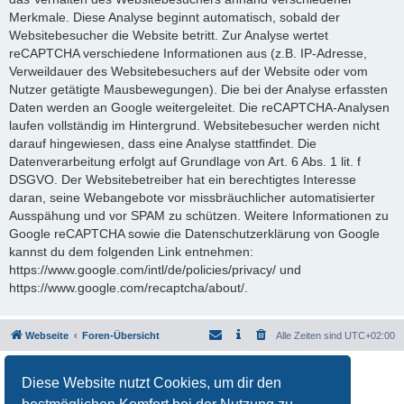
Merkmale. Diese Analyse beginnt automatisch, sobald der
Websitebesucher die Website betritt. Zur Analyse wertet
reCAPTCHA verschiedene Informationen aus (z.B. IP-Adresse,
Verweildauer des Websitebesuchers auf der Website oder vom
Nutzer getätigte Mausbewegungen). Die bei der Analyse erfassten
Daten werden an Google weitergeleitet. Die reCAPTCHA-Analysen
laufen vollständig im Hintergrund. Websitebesucher werden nicht
darauf hingewiesen, dass eine Analyse stattfindet. Die
Datenverarbeitung erfolgt auf Grundlage von Art. 6 Abs. 1 lit. f
DSGVO. Der Websitebetreiber hat ein berechtigtes Interesse
daran, seine Webangebote vor missbräuchlicher automatisierter
Ausspähung und vor SPAM zu schützen. Weitere Informationen zu
Google reCAPTCHA sowie die Datenschutzerklärung von Google
kannst du dem folgenden Link entnehmen:
https://www.google.com/intl/de/policies/privacy/ und
https://www.google.com/recaptcha/about/.
Webseite
Foren-Übersicht
Alle Zeiten sind
UTC+02:00
Powered by
phpBB
® Forum Software © phpBB Limited
Diese Website nutzt Cookies, um dir den
Deutsche Übersetzung durch
phpBB.de
Datenschutz
|
Nutzungsbedingungen