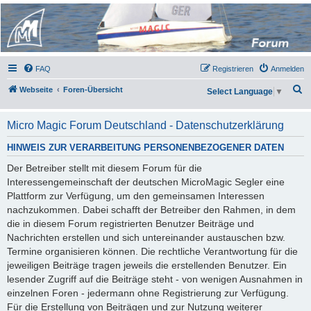
Micro Magic Forum
Deutschland
FAQ
Registrieren
Anmelden
S
Webseite
Foren-Übersicht
Select Language
▼
u
c
Micro Magic Forum Deutschland - Datenschutzerklärung
h
HINWEIS ZUR VERARBEITUNG PERSONENBEZOGENER DATEN
e
Der Betreiber stellt mit diesem Forum für die
Interessengemeinschaft der deutschen MicroMagic Segler eine
Plattform zur Verfügung, um den gemeinsamen Interessen
nachzukommen. Dabei schafft der Betreiber den Rahmen, in dem
die in diesem Forum registrierten Benutzer Beiträge und
Nachrichten erstellen und sich untereinander austauschen bzw.
Termine organisieren können. Die rechtliche Verantwortung für die
jeweiligen Beiträge tragen jeweils die erstellenden Benutzer. Ein
lesender Zugriff auf die Beiträge steht - von wenigen Ausnahmen in
einzelnen Foren - jedermann ohne Registrierung zur Verfügung.
Für die Erstellung von Beiträgen und zur Nutzung weiterer