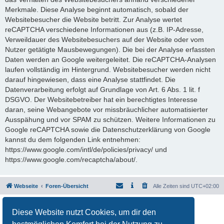
Merkmale. Diese Analyse beginnt automatisch, sobald der
Websitebesucher die Website betritt. Zur Analyse wertet
reCAPTCHA verschiedene Informationen aus (z.B. IP-Adresse,
Verweildauer des Websitebesuchers auf der Website oder vom
Nutzer getätigte Mausbewegungen). Die bei der Analyse erfassten
Daten werden an Google weitergeleitet. Die reCAPTCHA-Analysen
laufen vollständig im Hintergrund. Websitebesucher werden nicht
darauf hingewiesen, dass eine Analyse stattfindet. Die
Datenverarbeitung erfolgt auf Grundlage von Art. 6 Abs. 1 lit. f
DSGVO. Der Websitebetreiber hat ein berechtigtes Interesse
daran, seine Webangebote vor missbräuchlicher automatisierter
Ausspähung und vor SPAM zu schützen. Weitere Informationen zu
Google reCAPTCHA sowie die Datenschutzerklärung von Google
kannst du dem folgenden Link entnehmen:
https://www.google.com/intl/de/policies/privacy/ und
https://www.google.com/recaptcha/about/.
Webseite
Foren-Übersicht
Alle Zeiten sind
UTC+02:00
Powered by
phpBB
® Forum Software © phpBB Limited
Diese Website nutzt Cookies, um dir den
Deutsche Übersetzung durch
phpBB.de
Datenschutz
|
Nutzungsbedingungen