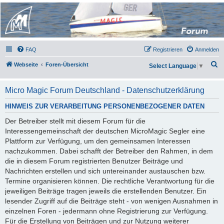
Micro Magic Forum
Deutschland
FAQ
Registrieren
Anmelden
S
Webseite
Foren-Übersicht
Select Language
▼
u
c
Micro Magic Forum Deutschland - Datenschutzerklärung
h
HINWEIS ZUR VERARBEITUNG PERSONENBEZOGENER DATEN
e
Der Betreiber stellt mit diesem Forum für die
Interessengemeinschaft der deutschen MicroMagic Segler eine
Plattform zur Verfügung, um den gemeinsamen Interessen
nachzukommen. Dabei schafft der Betreiber den Rahmen, in dem
die in diesem Forum registrierten Benutzer Beiträge und
Nachrichten erstellen und sich untereinander austauschen bzw.
Termine organisieren können. Die rechtliche Verantwortung für die
jeweiligen Beiträge tragen jeweils die erstellenden Benutzer. Ein
lesender Zugriff auf die Beiträge steht - von wenigen Ausnahmen in
einzelnen Foren - jedermann ohne Registrierung zur Verfügung.
Für die Erstellung von Beiträgen und zur Nutzung weiterer