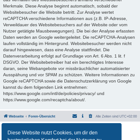
Merkmale. Diese Analyse beginnt automatisch, sobald der
Websitebesucher die Website betritt. Zur Analyse wertet
reCAPTCHA verschiedene Informationen aus (z.B. IP-Adresse,
Verweildauer des Websitebesuchers auf der Website oder vom
Nutzer getätigte Mausbewegungen). Die bei der Analyse erfassten
Daten werden an Google weitergeleitet. Die reCAPTCHA-Analysen
laufen vollständig im Hintergrund. Websitebesucher werden nicht
darauf hingewiesen, dass eine Analyse stattfindet. Die
Datenverarbeitung erfolgt auf Grundlage von Art. 6 Abs. 1 lit. f
DSGVO. Der Websitebetreiber hat ein berechtigtes Interesse
daran, seine Webangebote vor missbräuchlicher automatisierter
Ausspähung und vor SPAM zu schützen. Weitere Informationen zu
Google reCAPTCHA sowie die Datenschutzerklärung von Google
kannst du dem folgenden Link entnehmen:
https://www.google.com/intl/de/policies/privacy/ und
https://www.google.com/recaptcha/about/.
Webseite
Foren-Übersicht
Alle Zeiten sind
UTC+02:00
Powered by
phpBB
® Forum Software © phpBB Limited
Diese Website nutzt Cookies, um dir den
Deutsche Übersetzung durch
phpBB.de
Datenschutz
|
Nutzungsbedingungen