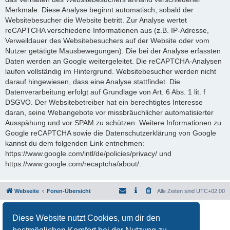
Merkmale. Diese Analyse beginnt automatisch, sobald der
Websitebesucher die Website betritt. Zur Analyse wertet
reCAPTCHA verschiedene Informationen aus (z.B. IP-Adresse,
Verweildauer des Websitebesuchers auf der Website oder vom
Nutzer getätigte Mausbewegungen). Die bei der Analyse erfassten
Daten werden an Google weitergeleitet. Die reCAPTCHA-Analysen
laufen vollständig im Hintergrund. Websitebesucher werden nicht
darauf hingewiesen, dass eine Analyse stattfindet. Die
Datenverarbeitung erfolgt auf Grundlage von Art. 6 Abs. 1 lit. f
DSGVO. Der Websitebetreiber hat ein berechtigtes Interesse
daran, seine Webangebote vor missbräuchlicher automatisierter
Ausspähung und vor SPAM zu schützen. Weitere Informationen zu
Google reCAPTCHA sowie die Datenschutzerklärung von Google
kannst du dem folgenden Link entnehmen:
https://www.google.com/intl/de/policies/privacy/ und
https://www.google.com/recaptcha/about/.
Webseite
Foren-Übersicht
Alle Zeiten sind
UTC+02:00
Powered by
phpBB
® Forum Software © phpBB Limited
Diese Website nutzt Cookies, um dir den
Deutsche Übersetzung durch
phpBB.de
Datenschutz
|
Nutzungsbedingungen