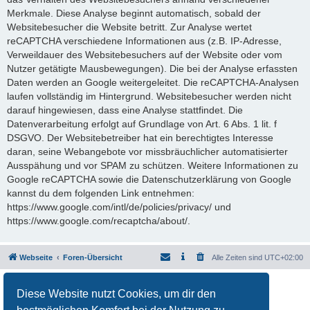
Merkmale. Diese Analyse beginnt automatisch, sobald der
Websitebesucher die Website betritt. Zur Analyse wertet
reCAPTCHA verschiedene Informationen aus (z.B. IP-Adresse,
Verweildauer des Websitebesuchers auf der Website oder vom
Nutzer getätigte Mausbewegungen). Die bei der Analyse erfassten
Daten werden an Google weitergeleitet. Die reCAPTCHA-Analysen
laufen vollständig im Hintergrund. Websitebesucher werden nicht
darauf hingewiesen, dass eine Analyse stattfindet. Die
Datenverarbeitung erfolgt auf Grundlage von Art. 6 Abs. 1 lit. f
DSGVO. Der Websitebetreiber hat ein berechtigtes Interesse
daran, seine Webangebote vor missbräuchlicher automatisierter
Ausspähung und vor SPAM zu schützen. Weitere Informationen zu
Google reCAPTCHA sowie die Datenschutzerklärung von Google
kannst du dem folgenden Link entnehmen:
https://www.google.com/intl/de/policies/privacy/ und
https://www.google.com/recaptcha/about/.
Webseite
Foren-Übersicht
Alle Zeiten sind
UTC+02:00
Powered by
phpBB
® Forum Software © phpBB Limited
Diese Website nutzt Cookies, um dir den
Deutsche Übersetzung durch
phpBB.de
Datenschutz
|
Nutzungsbedingungen