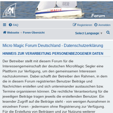
Micro Magic Forum
Deutschland
FAQ
Registrieren
Anmelden
S
Webseite
Foren-Übersicht
Select Language
▼
u
c
Micro Magic Forum Deutschland - Datenschutzerklärung
h
HINWEIS ZUR VERARBEITUNG PERSONENBEZOGENER DATEN
e
Der Betreiber stellt mit diesem Forum für die
Interessengemeinschaft der deutschen MicroMagic Segler eine
Plattform zur Verfügung, um den gemeinsamen Interessen
nachzukommen. Dabei schafft der Betreiber den Rahmen, in dem
die in diesem Forum registrierten Benutzer Beiträge und
Nachrichten erstellen und sich untereinander austauschen bzw.
Termine organisieren können. Die rechtliche Verantwortung für die
jeweiligen Beiträge tragen jeweils die erstellenden Benutzer. Ein
lesender Zugriff auf die Beiträge steht - von wenigen Ausnahmen in
einzelnen Foren - jedermann ohne Registrierung zur Verfügung.
Für die Erstellung von Beiträgen und zur Nutzung weiterer