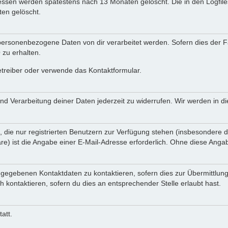
Adressen werden spätestens nach 13 Monaten gelöscht. Die in den Logf
en gelöscht.
ersonenbezogene Daten von dir verarbeitet werden. Sofern dies der Fal
zu erhalten.
etreiber oder verwende das Kontaktformular.
und Verarbeitung deiner Daten jederzeit zu widerrufen. Wir werden in 
, die nur registrierten Benutzern zur Verfügung stehen (insbesondere d
e) ist die Angabe einer E-Mail-Adresse erforderlich. Ohne diese Angabe
ngegebenen Kontaktdaten zu kontaktieren, sofern dies zur Übermittlung
h kontaktieren, sofern du dies an entsprechender Stelle erlaubt hast.
att.