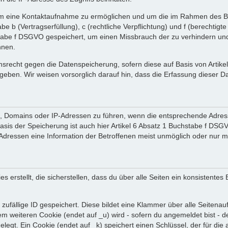
 um eine Kontaktaufnahme zu ermöglichen und um die im Rahmen des B
tabe b (Vertragserfüllung), c (rechtliche Verpflichtung) und f (berechti
tabe f DSGVO gespeichert, um einen Missbrauch der zu verhindern und 
nnen.
srecht gegen die Datenspeicherung, sofern diese auf Basis von Artik
ergeben. Wir weisen vorsorglich darauf hin, dass die Erfassung diese
en, Domains oder IP-Adressen zu führen, wenn die entsprechende Adress
sis der Speicherung ist auch hier Artikel 6 Absatz 1 Buchstabe f DSGV
dressen eine Information der Betroffenen meist unmöglich oder nur m
rstellt, die sicherstellen, dass du über alle Seiten ein konsistentes
zufällige ID gespeichert. Diese bildet eine Klammer über alle Seitenaufr
nem weiteren Cookie (endet auf _u) wird - sofern du angemeldet bist - 
gelegt. Ein Cookie (endet auf _k) speichert einen Schlüssel, der für d