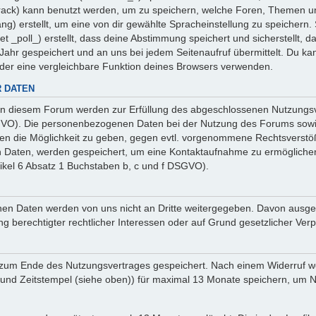
 _track) kann benutzt werden, um zu speichern, welche Foren, Themen un
ng) erstellt, um eine von dir gewählte Spracheinstellung zu speicher
et _poll_) erstellt, dass deine Abstimmung speichert und sicherstellt,
ahr gespeichert und an uns bei jedem Seitenaufruf übermittelt. Du ka
oder eine vergleichbare Funktion deines Browsers verwenden.
 DATEN
n diesem Forum werden zur Erfüllung des abgeschlossenen Nutzungsve
SGVO). Die personenbezogenen Daten bei der Nutzung des Forums sowie
ten die Möglichkeit zu geben, gegen evtl. vorgenommene Rechtsverstö
en Daten, werden gespeichert, um eine Kontaktaufnahme zu ermöglich
ikel 6 Absatz 1 Buchstaben b, c und f DSGVO).
sehenen Daten werden von uns nicht an Dritte weitergegeben. Davon au
ng berechtigter rechtlicher Interessen oder auf Grund gesetzlicher Verp
 zum Ende des Nutzungsvertrages gespeichert. Nach einem Widerruf wer
nd Zeitstempel (siehe oben)) für maximal 13 Monate speichern, um Na