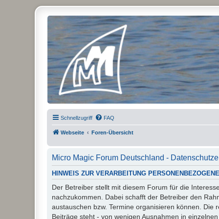
Micro Magic Forum Deutschland
Schnellzugriff
FAQ
Webseite
Foren-Übersicht
Micro Magic Forum Deutschland - Datenschutze
HINWEIS ZUR VERARBEITUNG PERSONENBEZOGENE
Der Betreiber stellt mit diesem Forum für die Inter
nachzukommen. Dabei schafft der Betreiber den Rahme
austauschen bzw. Termine organisieren können. Die rech
Beiträge steht - von wenigen Ausnahmen in einzelnen