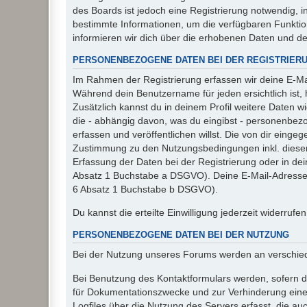
des Boards ist jedoch eine Registrierung notwendig,
bestimmte Informationen, um die verfügbaren Funkti
informieren wir dich über die erhobenen Daten und d
PERSONENBEZOGENE DATEN BEI DER REGISTRIER
Im Rahmen der Registrierung erfassen wir deine E-Mai
Während dein Benutzername für jeden ersichtlich ist, ha
Zusätzlich kannst du in deinem Profil weitere Daten w
die - abhängig davon, was du eingibst - personenbez
erfassen und veröffentlichen willst. Die von dir eing
Zustimmung zu den Nutzungsbedingungen inkl. dieser 
Erfassung der Daten bei der Registrierung oder in dein
Absatz 1 Buchstabe a DSGVO). Deine E-Mail-Adresse s
6 Absatz 1 Buchstabe b DSGVO).
Du kannst die erteilte Einwilligung jederzeit widerrufe
PERSONENBEZOGENE DATEN BEI DER NUTZUNG
Bei der Nutzung unseres Forums werden an verschie
Bei Benutzung des Kontaktformulars werden, sofern du
für Dokumentationszwecke und zur Verhinderung eines
Logfiles über die Nutzung des Servers erfasst, die auc