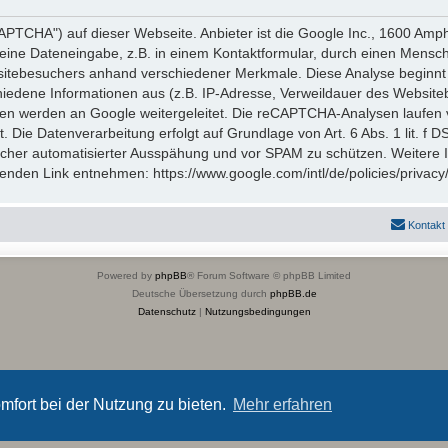
TCHA") auf dieser Webseite. Anbieter ist die Google Inc., 1600 Amp
eine Dateneingabe, z.B. in einem Kontaktformular, durch einen Mensch
itebesuchers anhand verschiedener Merkmale. Diese Analyse beginnt 
hiedene Informationen aus (z.B. IP-Adresse, Verweildauer des Website
en werden an Google weitergeleitet. Die reCAPTCHA-Analysen laufen 
t. Die Datenverarbeitung erfolgt auf Grundlage von Art. 6 Abs. 1 lit. f
icher automatisierter Ausspähung und vor SPAM zu schützen. Weitere
nden Link entnehmen: https://www.google.com/intl/de/policies/privacy
Kontakt
Powered by
phpBB
® Forum Software © phpBB Limited
Deutsche Übersetzung durch
phpBB.de
Datenschutz
|
Nutzungsbedingungen
mfort bei der Nutzung zu bieten.
Mehr erfahren