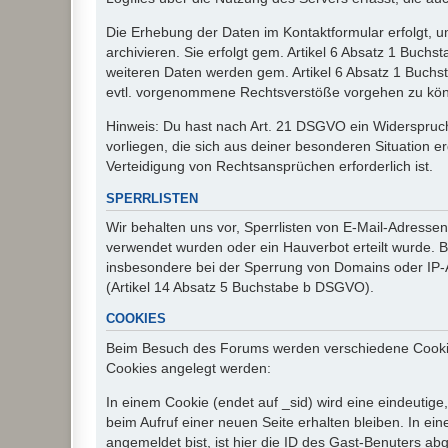
Die Erhebung der Daten im Kontaktformular erfolgt,
archivieren. Sie erfolgt gem. Artikel 6 Absatz 1 Buchs
weiteren Daten werden gem. Artikel 6 Absatz 1 Buchs
evtl. vorgenommene Rechtsverstöße vorgehen zu kö
Hinweis: Du hast nach Art. 21 DSGVO ein Widerspruch
vorliegen, die sich aus deiner besonderen Situation 
Verteidigung von Rechtsansprüchen erforderlich ist.
SPERRLISTEN
Wir behalten uns vor, Sperrlisten von E-Mail-Adress
verwendet wurden oder ein Hauverbot erteilt wurde. Ba
insbesondere bei der Sperrung von Domains oder IP-A
(Artikel 14 Absatz 5 Buchstabe b DSGVO).
COOKIES
Beim Besuch des Forums werden verschiedene Cookies e
Cookies angelegt werden:
In einem Cookie (endet auf _sid) wird eine eindeutige, 
beim Aufruf einer neuen Seite erhalten bleiben. In ei
angemeldet bist, ist hier die ID des Gast-Benuters ab