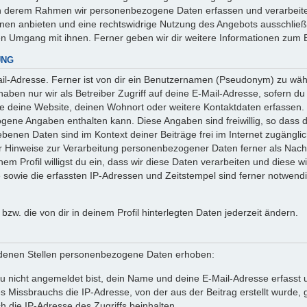
 in derem Rahmen wir personenbezogene Daten erfassen und verarbeite
onen anbieten und eine rechtswidrige Nutzung des Angebots ausschlie
en Umgang mit ihnen. Ferner geben wir dir weitere Informationen zum 
UNG
l-Adresse. Ferner ist von dir ein Benutzernamen (Pseudonym) zu wähle
ben nur wir als Betreiber Zugriff auf deine E-Mail-Adresse, sofern du die
ie deine Website, deinen Wohnort oder weitere Kontaktdaten erfassen. 
ogene Angaben enthalten kann. Diese Angaben sind freiwillig, so dass 
egebenen Daten sind im Kontext deiner Beiträge frei im Internet zugäng
Hinweise zur Verarbeitung personenbezogener Daten ferner als Nachw
em Profil willigst du ein, dass wir diese Daten verarbeiten und diese w
owie die erfassten IP-Adressen und Zeitstempel sind ferner notwendig
n bzw. die von dir in deinem Profil hinterlegten Daten jederzeit ändern.
denen Stellen personenbezogene Daten erhoben:
 nicht angemeldet bist, dein Name und deine E-Mail-Adresse erfasst un
 Missbrauchs die IP-Adresse, von der aus der Beitrag erstellt wurde
h die IP-Adresse des Zugriffs beinhalten.