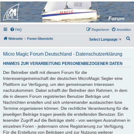
Micro Magic Forum
Deutschland
FAQ
Registrieren
Anmelden
S
Webseite
Foren-Übersicht
Select Language
▼
u
c
Micro Magic Forum Deutschland - Datenschutzerklärung
h
HINWEIS ZUR VERARBEITUNG PERSONENBEZOGENER DATEN
e
Der Betreiber stellt mit diesem Forum für die
Interessengemeinschaft der deutschen MicroMagic Segler eine
Plattform zur Verfügung, um den gemeinsamen Interessen
nachzukommen. Dabei schafft der Betreiber den Rahmen, in dem
die in diesem Forum registrierten Benutzer Beiträge und
Nachrichten erstellen und sich untereinander austauschen bzw.
Termine organisieren können. Die rechtliche Verantwortung für die
jeweiligen Beiträge tragen jeweils die erstellenden Benutzer. Ein
lesender Zugriff auf die Beiträge steht - von wenigen Ausnahmen in
einzelnen Foren - jedermann ohne Registrierung zur Verfügung.
Für die Erstellung von Beiträgen und zur Nutzung weiterer