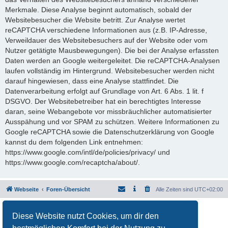
Merkmale. Diese Analyse beginnt automatisch, sobald der
Websitebesucher die Website betritt. Zur Analyse wertet
reCAPTCHA verschiedene Informationen aus (z.B. IP-Adresse,
Verweildauer des Websitebesuchers auf der Website oder vom
Nutzer getätigte Mausbewegungen). Die bei der Analyse erfassten
Daten werden an Google weitergeleitet. Die reCAPTCHA-Analysen
laufen vollständig im Hintergrund. Websitebesucher werden nicht
darauf hingewiesen, dass eine Analyse stattfindet. Die
Datenverarbeitung erfolgt auf Grundlage von Art. 6 Abs. 1 lit. f
DSGVO. Der Websitebetreiber hat ein berechtigtes Interesse
daran, seine Webangebote vor missbräuchlicher automatisierter
Ausspähung und vor SPAM zu schützen. Weitere Informationen zu
Google reCAPTCHA sowie die Datenschutzerklärung von Google
kannst du dem folgenden Link entnehmen:
https://www.google.com/intl/de/policies/privacy/ und
https://www.google.com/recaptcha/about/.
Webseite
Foren-Übersicht
Alle Zeiten sind
UTC+02:00
Powered by
phpBB
® Forum Software © phpBB Limited
Diese Website nutzt Cookies, um dir den
Deutsche Übersetzung durch
phpBB.de
Datenschutz
|
Nutzungsbedingungen