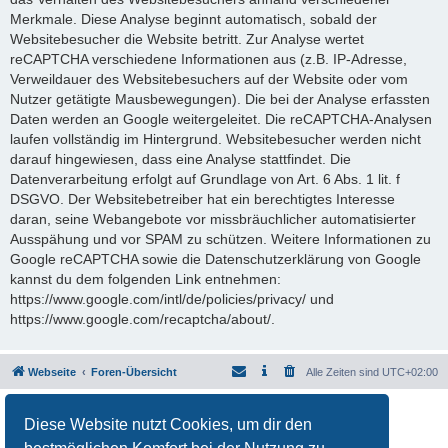
Merkmale. Diese Analyse beginnt automatisch, sobald der
Websitebesucher die Website betritt. Zur Analyse wertet
reCAPTCHA verschiedene Informationen aus (z.B. IP-Adresse,
Verweildauer des Websitebesuchers auf der Website oder vom
Nutzer getätigte Mausbewegungen). Die bei der Analyse erfassten
Daten werden an Google weitergeleitet. Die reCAPTCHA-Analysen
laufen vollständig im Hintergrund. Websitebesucher werden nicht
darauf hingewiesen, dass eine Analyse stattfindet. Die
Datenverarbeitung erfolgt auf Grundlage von Art. 6 Abs. 1 lit. f
DSGVO. Der Websitebetreiber hat ein berechtigtes Interesse
daran, seine Webangebote vor missbräuchlicher automatisierter
Ausspähung und vor SPAM zu schützen. Weitere Informationen zu
Google reCAPTCHA sowie die Datenschutzerklärung von Google
kannst du dem folgenden Link entnehmen:
https://www.google.com/intl/de/policies/privacy/ und
https://www.google.com/recaptcha/about/.
Webseite
Foren-Übersicht
Alle Zeiten sind
UTC+02:00
Powered by
phpBB
® Forum Software © phpBB Limited
Diese Website nutzt Cookies, um dir den
Deutsche Übersetzung durch
phpBB.de
Datenschutz
|
Nutzungsbedingungen