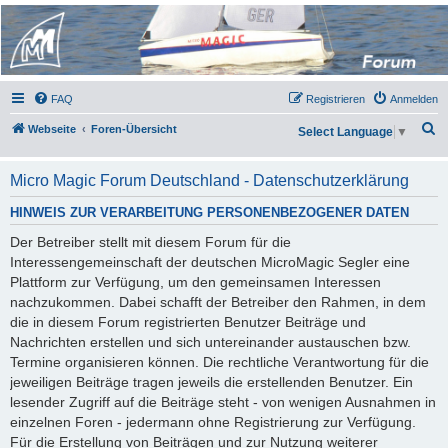
Micro Magic Forum
Deutschland
FAQ
Registrieren
Anmelden
S
Webseite
Foren-Übersicht
Select Language
▼
u
c
Micro Magic Forum Deutschland - Datenschutzerklärung
h
HINWEIS ZUR VERARBEITUNG PERSONENBEZOGENER DATEN
e
Der Betreiber stellt mit diesem Forum für die
Interessengemeinschaft der deutschen MicroMagic Segler eine
Plattform zur Verfügung, um den gemeinsamen Interessen
nachzukommen. Dabei schafft der Betreiber den Rahmen, in dem
die in diesem Forum registrierten Benutzer Beiträge und
Nachrichten erstellen und sich untereinander austauschen bzw.
Termine organisieren können. Die rechtliche Verantwortung für die
jeweiligen Beiträge tragen jeweils die erstellenden Benutzer. Ein
lesender Zugriff auf die Beiträge steht - von wenigen Ausnahmen in
einzelnen Foren - jedermann ohne Registrierung zur Verfügung.
Für die Erstellung von Beiträgen und zur Nutzung weiterer