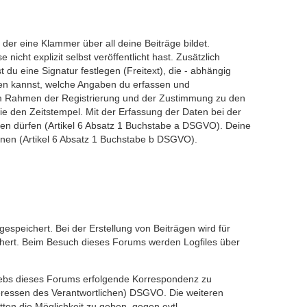
er eine Klammer über all deine Beiträge bildet.
nicht explizit selbst veröffentlicht hast. Zusätzlich
du eine Signatur festlegen (Freitext), die - abhängig
den kannst, welche Angaben du erfassen und
en im Rahmen der Registrierung und der Zustimmung zu den
e den Zeitstempel. Mit der Erfassung der Daten bei der
ichen dürfen (Artikel 6 Absatz 1 Buchstabe a DSGVO). Deine
nnen (Artikel 6 Absatz 1 Buchstabe b DSGVO).
speichert. Bei der Erstellung von Beiträgen wird für
chert. Beim Besuch dieses Forums werden Logfiles über
iebs dieses Forums erfolgende Korrespondenz zu
 Interessen des Verantwortlichen) DSGVO. Die weiteren
ten die Möglichkeit zu geben, gegen evtl.