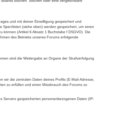
s Boards löschen” löschen oder eine vergleichbare
ges und mit deiner Einwilligung gespeichert und
 Sperrlisten (siehe oben) werden gespeichert, um einen
u können (Artikel 6 Absatz 1 Buchstabe f DSGVO). Die
Rahmen des Betriebs unseres Forums erfolgende
ommen sind die Weitergabe an Organe der Strafverfolgung
wir die zentralen Daten deines Profils (E-Mail-Adresse,
ten zu erfüllen und einen Missbrauch des Forums zu
 des Servers gespeicherten personenbezogenen Daten (IP-