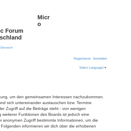
Micr
Suche
Erweiterte Suche
o
c Forum
schland
Registrieren
Anmelden
Select Language
▼
erfügung, um den gemeinsamen Interessen nachzukommen.
 und sich untereinander austauschen bzw. Termine
er Zugriff auf die Beiträge steht - von wenigen
 weiterer Funktionen des Boards ist jedoch eine
i anonymen Zugriff bestimmte Informationen, um die
 Folgenden informieren wir dich über die erhobenen