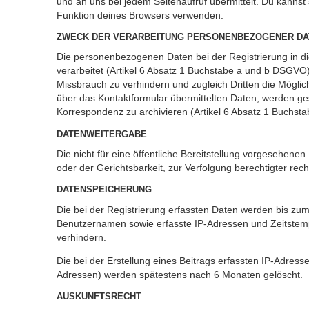
und an uns bei jedem Seitenaufruf übermittelt. Du kannst
Funktion deines Browsers verwenden.
ZWECK DER VERARBEITUNG PERSONENBEZOGENER DA
Die personenbezogenen Daten bei der Registrierung in d
verarbeitet (Artikel 6 Absatz 1 Buchstabe a und b DSGV
Missbrauch zu verhindern und zugleich Dritten die Mögl
über das Kontaktformular übermittelten Daten, werden 
Korrespondenz zu archivieren (Artikel 6 Absatz 1 Buchst
DATENWEITERGABE
Die nicht für eine öffentliche Bereitstellung vorgesehe
oder der Gerichtsbarkeit, zur Verfolgung berechtigter rech
DATENSPEICHERUNG
Die bei der Registrierung erfassten Daten werden bis zu
Benutzernamen sowie erfasste IP-Adressen und Zeitstemp
verhindern.
Die bei der Erstellung eines Beitrags erfassten IP-Adre
Adressen) werden spätestens nach 6 Monaten gelöscht.
AUSKUNFTSRECHT