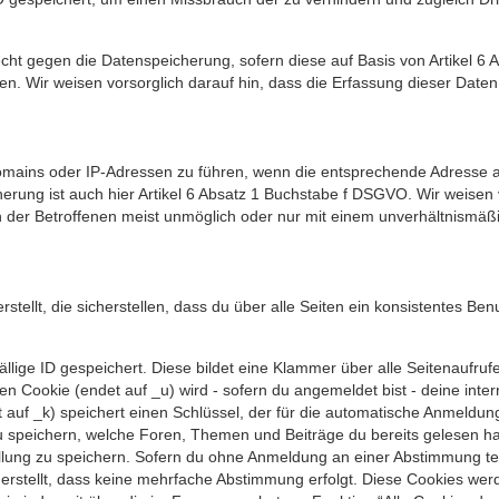
ht gegen die Datenspeicherung, sofern diese auf Basis von Artikel 6
eben. Wir weisen vorsorglich darauf hin, dass die Erfassung dieser Da
Domains oder IP-Adressen zu führen, wenn die entsprechende Adresse a
herung ist auch hier Artikel 6 Absatz 1 Buchstabe f DSGVO. Wir weisen 
der Betroffenen meist unmöglich oder nur mit einem unverhältnismäßig
llt, die sicherstellen, dass du über alle Seiten ein konsistentes Ben
ällige ID gespeichert. Diese bildet eine Klammer über alle Seitenaufrufe
ren Cookie (endet auf _u) wird - sofern du angemeldet bist - deine inte
 auf _k) speichert einen Schlüssel, der für die automatische Anmeldung
u speichern, welche Foren, Themen und Beiträge du bereits gelesen h
tellung zu speichern. Sofern du ohne Anmeldung an einer Abstimmung te
cherstellt, dass keine mehrfache Abstimmung erfolgt. Diese Cookies we