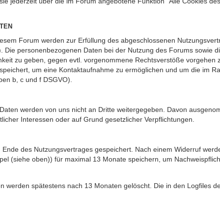
 sie jederzeit über die im Forum angebotene Funktion “Alle Cookies de
TEN
iesem Forum werden zur Erfüllung des abgeschlossenen Nutzungsvertra
O). Die personenbezogenen Daten bei der Nutzung des Forums sowie die
ichkeit zu geben, gegen evtl. vorgenommene Rechtsverstöße vorgehen z
gespeichert, um eine Kontaktaufnahme zu ermöglichen und um die im 
aben b, c und f DSGVO).
nen Daten werden von uns nicht an Dritte weitergegeben. Davon ausgen
tlicher Interessen oder auf Grund gesetzlicher Verpflichtungen.
m Ende des Nutzungsvertrages gespeichert. Nach einem Widerruf werden 
el (siehe oben)) für maximal 13 Monate speichern, um Nachweispflich
ssen werden spätestens nach 13 Monaten gelöscht. Die in den Logfiles