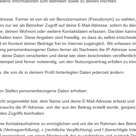
eitere Informationen zum Betreiber sowie zu deinen Rechten.
dresse. Ferner ist von dir ein Benutzernamen (Pseudonym) zu wählen, d
nur wir als Betreiber Zugriff auf deine E-Mail-Adresse, sofern du diese 
te, deinen Wohnort oder weitere Kontaktdaten erfassen. Darüber kannst 
lten kann. Diese Angaben sind freiwillig, so dass du selbst entschei
ind im Kontext deiner Beiträge frei im Internet zugänglich. Wir erfass
ung personenbezogener Daten ferner als Nachweis die IP-Adresse sowi
 wir diese Daten verarbeiten und diese wie oben beschrieben veröffentl
stempel sind ferner notwendig, um den Nutzungsvertrag erfüllen zu kö
w. die von dir in deinem Profil hinterlegten Daten jederzeit ändern.
en Stellen personenbezogene Daten erhoben:
ht angemeldet bist, dein Name und deine E-Mail-Adresse erfasst und ge
uchs die IP-Adresse, von der aus der Beitrag erstellt wurde, gespei
des Zugriffs beinhalten.
 eine Kontaktaufnahme zu ermöglichen und um die im Rahmen des Betr
 b (Vertragserfüllung), c (rechtliche Verpflichtung) und f (berechtigte
gespeichert, um einen Missbrauch der zu verhindern und zugleich Drit