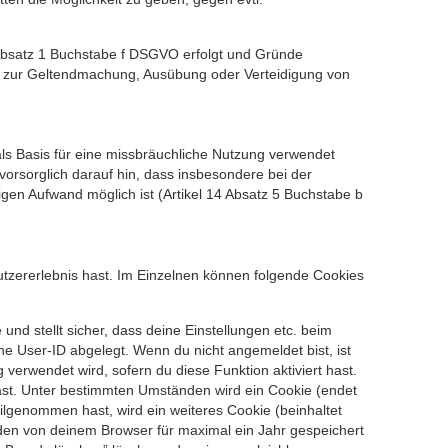
 Absatz 1 Buchstabe f DSGVO erfolgt und Gründe
ten zur Geltendmachung, Ausübung oder Verteidigung von
ls Basis für eine missbräuchliche Nutzung verwendet
vorsorglich darauf hin, dass insbesondere bei der
en Aufwand möglich ist (Artikel 14 Absatz 5 Buchstabe b
utzererlebnis hast. Im Einzelnen können folgende Cookies
 und stellt sicher, dass deine Einstellungen etc. beim
rne User-ID abgelegt. Wenn du nicht angemeldet bist, ist
 verwendet wird, sofern du diese Funktion aktiviert hast.
ast. Unter bestimmten Umständen wird ein Cookie (endet
ilgenommen hast, wird ein weiteres Cookie (beinhaltet
rden von deinem Browser für maximal ein Jahr gespeichert