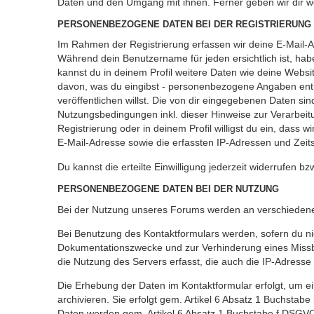
Daten und den Umgang mit ihnen. Ferner geben wir dir w
PERSONENBEZOGENE DATEN BEI DER REGISTRIERUNG
Im Rahmen der Registrierung erfassen wir deine E-Mail-A
Während dein Benutzername für jeden ersichtlich ist, haben 
kannst du in deinem Profil weitere Daten wie deine Websi
davon, was du eingibst - personenbezogene Angaben entha
veröffentlichen willst. Die von dir eingegebenen Daten s
Nutzungsbedingungen inkl. dieser Hinweise zur Verarbeit
Registrierung oder in deinem Profil willigst du ein, dass
E-Mail-Adresse sowie die erfassten IP-Adressen und Zeit
Du kannst die erteilte Einwilligung jederzeit widerrufen bz
PERSONENBEZOGENE DATEN BEI DER NUTZUNG
Bei der Nutzung unseres Forums werden an verschieden
Bei Benutzung des Kontaktformulars werden, sofern du nic
Dokumentationszwecke und zur Verhinderung eines Missbra
die Nutzung des Servers erfasst, die auch die IP-Adresse 
Die Erhebung der Daten im Kontaktformular erfolgt, um
archivieren. Sie erfolgt gem. Artikel 6 Absatz 1 Buchstabe
Daten werden gem. Artikel 6 Absatz 1 Buchstabe f DSGVO 