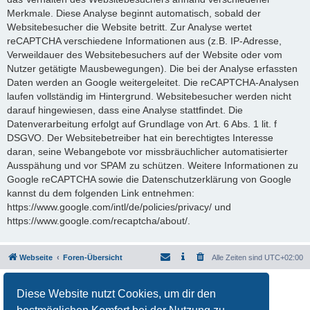
Merkmale. Diese Analyse beginnt automatisch, sobald der
Websitebesucher die Website betritt. Zur Analyse wertet
reCAPTCHA verschiedene Informationen aus (z.B. IP-Adresse,
Verweildauer des Websitebesuchers auf der Website oder vom
Nutzer getätigte Mausbewegungen). Die bei der Analyse erfassten
Daten werden an Google weitergeleitet. Die reCAPTCHA-Analysen
laufen vollständig im Hintergrund. Websitebesucher werden nicht
darauf hingewiesen, dass eine Analyse stattfindet. Die
Datenverarbeitung erfolgt auf Grundlage von Art. 6 Abs. 1 lit. f
DSGVO. Der Websitebetreiber hat ein berechtigtes Interesse
daran, seine Webangebote vor missbräuchlicher automatisierter
Ausspähung und vor SPAM zu schützen. Weitere Informationen zu
Google reCAPTCHA sowie die Datenschutzerklärung von Google
kannst du dem folgenden Link entnehmen:
https://www.google.com/intl/de/policies/privacy/ und
https://www.google.com/recaptcha/about/.
Webseite
Foren-Übersicht
Alle Zeiten sind
UTC+02:00
Powered by
phpBB
® Forum Software © phpBB Limited
Diese Website nutzt Cookies, um dir den
Deutsche Übersetzung durch
phpBB.de
Datenschutz
|
Nutzungsbedingungen