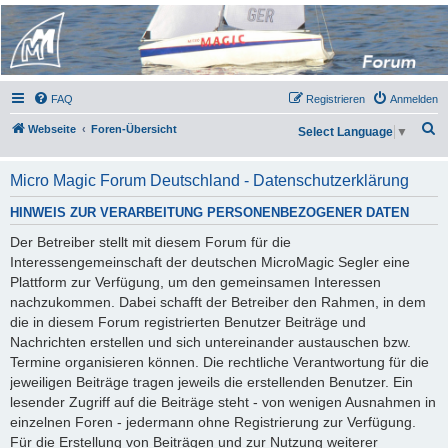
Micro Magic Forum
Deutschland
FAQ
Registrieren
Anmelden
S
Webseite
Foren-Übersicht
Select Language
▼
u
c
Micro Magic Forum Deutschland - Datenschutzerklärung
h
HINWEIS ZUR VERARBEITUNG PERSONENBEZOGENER DATEN
e
Der Betreiber stellt mit diesem Forum für die
Interessengemeinschaft der deutschen MicroMagic Segler eine
Plattform zur Verfügung, um den gemeinsamen Interessen
nachzukommen. Dabei schafft der Betreiber den Rahmen, in dem
die in diesem Forum registrierten Benutzer Beiträge und
Nachrichten erstellen und sich untereinander austauschen bzw.
Termine organisieren können. Die rechtliche Verantwortung für die
jeweiligen Beiträge tragen jeweils die erstellenden Benutzer. Ein
lesender Zugriff auf die Beiträge steht - von wenigen Ausnahmen in
einzelnen Foren - jedermann ohne Registrierung zur Verfügung.
Für die Erstellung von Beiträgen und zur Nutzung weiterer