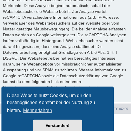
Merkmale. Diese Analyse beginnt automatisch, sobald der
Websitebesucher die Website betritt. Zur Analyse wertet
reCAPTCHA verschiedene Informationen aus (z.B. IP-Adresse,
Verweildauer des Websitebesuchers auf der Website oder vom
Nutzer getätigte Mausbewegungen). Die bei der Analyse erfassten
Daten werden an Google weitergeleitet. Die reCAPTCHA-Analysen
laufen vollständig im Hintergrund. Websitebesucher werden nicht
darauf hingewiesen, dass eine Analyse stattfindet. Die
Datenverarbeitung erfolgt auf Grundlage von Art. 6 Abs. 1 lit. f
DSGVO. Der Websitebetreiber hat ein berechtigtes Interesse
daran, seine Webangebote vor missbräuchlicher automatisierter
Ausspähung und vor SPAM zu schützen. Weitere Informationen zu
Google reCAPTCHA sowie die Datenschutzerklärung von Google
kannst du dem folgenden Link entnehmen:
https://www.google.com/intl/de/policies/privacy/ und
https://www.google.com/recaptcha/about/.
Diese Website nutzt Cookies, um dir den
bestmöglichen Komfort bei der Nutzung zu
Webseite
Foren-Übersicht
Alle Zeiten sind
UTC+02:00
bieten.
Mehr erfahren
Powered by
phpBB
® Forum Software © phpBB Limited
Deutsche Übersetzung durch
phpBB.de
Verstanden!
Datenschutz
|
Nutzungsbedingungen