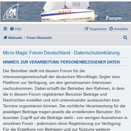
Micro Magic Forum
Deutschland
FAQ
Registrieren
Anmelden
S
Webseite
Foren-Übersicht
u
c
Micro Magic Forum Deutschland - Datenschutzerklärung
h
HINWEIS ZUR VERARBEITUNG PERSONENBEZOGENER DATEN
e
Der Betreiber stellt mit diesem Forum für die
Interessengemeinschaft der deutschen MicroMagic Segler eine
Plattform zur Verfügung, um den gemeinsamen Interessen
nachzukommen. Dabei schafft der Betreiber den Rahmen, in dem
die in diesem Forum registrierten Benutzer Beiträge und
Nachrichten erstellen und sich untereinander austauschen bzw.
Termine organisieren können. Die rechtliche Verantwortung für die
jeweiligen Beiträge tragen jeweils die erstellenden Benutzer. Ein
lesender Zugriff auf die Beiträge steht - von wenigen Ausnahmen in
einzelnen Foren - jedermann ohne Registrierung zur Verfügung.
Für die Erstellung von Beiträgen und zur Nutzung weiterer