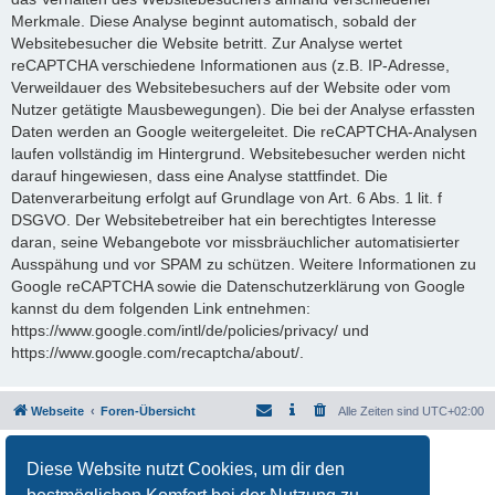
Merkmale. Diese Analyse beginnt automatisch, sobald der
Websitebesucher die Website betritt. Zur Analyse wertet
reCAPTCHA verschiedene Informationen aus (z.B. IP-Adresse,
Verweildauer des Websitebesuchers auf der Website oder vom
Nutzer getätigte Mausbewegungen). Die bei der Analyse erfassten
Daten werden an Google weitergeleitet. Die reCAPTCHA-Analysen
laufen vollständig im Hintergrund. Websitebesucher werden nicht
darauf hingewiesen, dass eine Analyse stattfindet. Die
Datenverarbeitung erfolgt auf Grundlage von Art. 6 Abs. 1 lit. f
DSGVO. Der Websitebetreiber hat ein berechtigtes Interesse
daran, seine Webangebote vor missbräuchlicher automatisierter
Ausspähung und vor SPAM zu schützen. Weitere Informationen zu
Google reCAPTCHA sowie die Datenschutzerklärung von Google
kannst du dem folgenden Link entnehmen:
https://www.google.com/intl/de/policies/privacy/ und
https://www.google.com/recaptcha/about/.
Webseite
Foren-Übersicht
Alle Zeiten sind
UTC+02:00
Powered by
phpBB
® Forum Software © phpBB Limited
Diese Website nutzt Cookies, um dir den
Deutsche Übersetzung durch
phpBB.de
Datenschutz
|
Nutzungsbedingungen