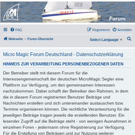
Micro Magic Forum
Deutschland
FAQ
Registrieren
Anmelden
S
Webseite
Foren-Übersicht
Select Language
▼
u
c
Micro Magic Forum Deutschland - Datenschutzerklärung
h
HINWEIS ZUR VERARBEITUNG PERSONENBEZOGENER DATEN
e
Der Betreiber stellt mit diesem Forum für die
Interessengemeinschaft der deutschen MicroMagic Segler eine
Plattform zur Verfügung, um den gemeinsamen Interessen
nachzukommen. Dabei schafft der Betreiber den Rahmen, in dem
die in diesem Forum registrierten Benutzer Beiträge und
Nachrichten erstellen und sich untereinander austauschen bzw.
Termine organisieren können. Die rechtliche Verantwortung für die
jeweiligen Beiträge tragen jeweils die erstellenden Benutzer. Ein
lesender Zugriff auf die Beiträge steht - von wenigen Ausnahmen in
einzelnen Foren - jedermann ohne Registrierung zur Verfügung.
Für die Erstellung von Beiträgen und zur Nutzung weiterer