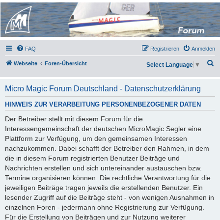
Micro Magic Forum
Deutschland
FAQ
Registrieren
Anmelden
S
Webseite
Foren-Übersicht
Select Language
▼
u
c
Micro Magic Forum Deutschland - Datenschutzerklärung
h
HINWEIS ZUR VERARBEITUNG PERSONENBEZOGENER DATEN
e
Der Betreiber stellt mit diesem Forum für die
Interessengemeinschaft der deutschen MicroMagic Segler eine
Plattform zur Verfügung, um den gemeinsamen Interessen
nachzukommen. Dabei schafft der Betreiber den Rahmen, in dem
die in diesem Forum registrierten Benutzer Beiträge und
Nachrichten erstellen und sich untereinander austauschen bzw.
Termine organisieren können. Die rechtliche Verantwortung für die
jeweiligen Beiträge tragen jeweils die erstellenden Benutzer. Ein
lesender Zugriff auf die Beiträge steht - von wenigen Ausnahmen in
einzelnen Foren - jedermann ohne Registrierung zur Verfügung.
Für die Erstellung von Beiträgen und zur Nutzung weiterer