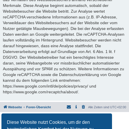
Merkmale. Diese Analyse beginnt automatisch, sobald der
Websitebesucher die Website betritt. Zur Analyse wertet
reCAPTCHA verschiedene Informationen aus (z.B. IP-Adresse,
Verweildauer des Websitebesuchers auf der Website oder vom
Nutzer getätigte Mausbewegungen). Die bei der Analyse erfassten
Daten werden an Google weitergeleitet. Die reCAPTCHA-Analysen
laufen vollständig im Hintergrund. Websitebesucher werden nicht
darauf hingewiesen, dass eine Analyse stattfindet. Die
Datenverarbeitung erfolgt auf Grundlage von Art. 6 Abs. 1 lit. f
DSGVO. Der Websitebetreiber hat ein berechtigtes Interesse
daran, seine Webangebote vor missbräuchlicher automatisierter
Ausspähung und vor SPAM zu schützen. Weitere Informationen zu
Google reCAPTCHA sowie die Datenschutzerklärung von Google
kannst du dem folgenden Link entnehmen:
https://www.google.com/intl/de/policies/privacy/ und
https://www.google.com/recaptcha/about/.
Webseite
Foren-Übersicht
Alle Zeiten sind
UTC+02:00
Powered by
phpBB
® Forum Software © phpBB Limited
Diese Website nutzt Cookies, um dir den
Deutsche Übersetzung durch
phpBB.de
Datenschutz
|
Nutzungsbedingungen