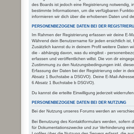
des Boards ist jedoch eine Registrierung notwendig,
bestimmte Informationen, um die verfügbaren Funkti
informieren wir dich über die erhobenen Daten und d
PERSONENBEZOGENE DATEN BEI DER REGISTRIER
Im Rahmen der Registrierung erfassen wir deine E-Mai
Während dein Benutzername für jeden ersichtlich ist, ha
Zusätzlich kannst du in deinem Profil weitere Daten w
die - abhängig davon, was du eingibst - personenbez
erfassen und veröffentlichen willst. Die von dir eing
Zustimmung zu den Nutzungsbedingungen inkl. dieser 
Erfassung der Daten bei der Registrierung oder in dein
Absatz 1 Buchstabe a DSGVO). Deine E-Mail-Adresse s
6 Absatz 1 Buchstabe b DSGVO).
Du kannst die erteilte Einwilligung jederzeit widerrufe
PERSONENBEZOGENE DATEN BEI DER NUTZUNG
Bei der Nutzung unseres Forums werden an verschie
Bei Benutzung des Kontaktformulars werden, sofern du
für Dokumentationszwecke und zur Verhinderung eines
Logfiles über die Nutzung des Servers erfasst, die auc