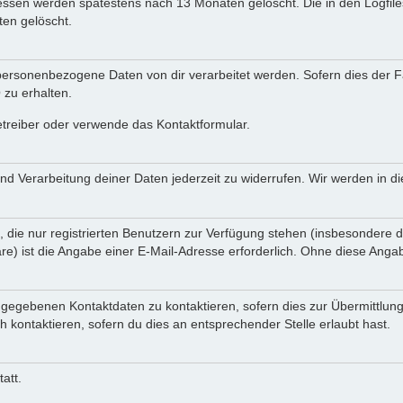
Adressen werden spätestens nach 13 Monaten gelöscht. Die in den Logf
en gelöscht.
ersonenbezogene Daten von dir verarbeitet werden. Sofern dies der Fal
zu erhalten.
etreiber oder verwende das Kontaktformular.
und Verarbeitung deiner Daten jederzeit zu widerrufen. Wir werden in 
, die nur registrierten Benutzern zur Verfügung stehen (insbesondere d
e) ist die Angabe einer E-Mail-Adresse erforderlich. Ohne diese Angabe
ngegebenen Kontaktdaten zu kontaktieren, sofern dies zur Übermittlung
h kontaktieren, sofern du dies an entsprechender Stelle erlaubt hast.
att.