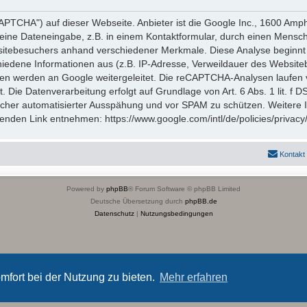
TCHA") auf dieser Webseite. Anbieter ist die Google Inc., 1600 Amp
eine Dateneingabe, z.B. in einem Kontaktformular, durch einen Mensch
itebesuchers anhand verschiedener Merkmale. Diese Analyse beginnt 
hiedene Informationen aus (z.B. IP-Adresse, Verweildauer des Website
en werden an Google weitergeleitet. Die reCAPTCHA-Analysen laufen 
t. Die Datenverarbeitung erfolgt auf Grundlage von Art. 6 Abs. 1 lit. f
icher automatisierter Ausspähung und vor SPAM zu schützen. Weitere
nden Link entnehmen: https://www.google.com/intl/de/policies/privacy
Kontakt
Powered by
phpBB
® Forum Software © phpBB Limited
Deutsche Übersetzung durch
phpBB.de
Datenschutz
|
Nutzungsbedingungen
mfort bei der Nutzung zu bieten.
Mehr erfahren