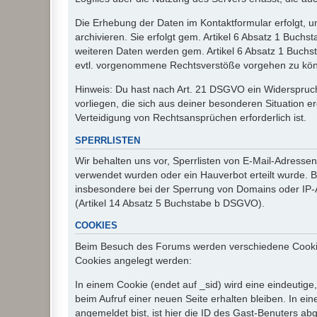
Die Erhebung der Daten im Kontaktformular erfolgt,
archivieren. Sie erfolgt gem. Artikel 6 Absatz 1 Buchs
weiteren Daten werden gem. Artikel 6 Absatz 1 Buchs
evtl. vorgenommene Rechtsverstöße vorgehen zu kö
Hinweis: Du hast nach Art. 21 DSGVO ein Widerspruch
vorliegen, die sich aus deiner besonderen Situation 
Verteidigung von Rechtsansprüchen erforderlich ist.
SPERRLISTEN
Wir behalten uns vor, Sperrlisten von E-Mail-Adress
verwendet wurden oder ein Hauverbot erteilt wurde. Ba
insbesondere bei der Sperrung von Domains oder IP-A
(Artikel 14 Absatz 5 Buchstabe b DSGVO).
COOKIES
Beim Besuch des Forums werden verschiedene Cookies e
Cookies angelegt werden:
In einem Cookie (endet auf _sid) wird eine eindeutige, 
beim Aufruf einer neuen Seite erhalten bleiben. In ei
angemeldet bist, ist hier die ID des Gast-Benuters ab