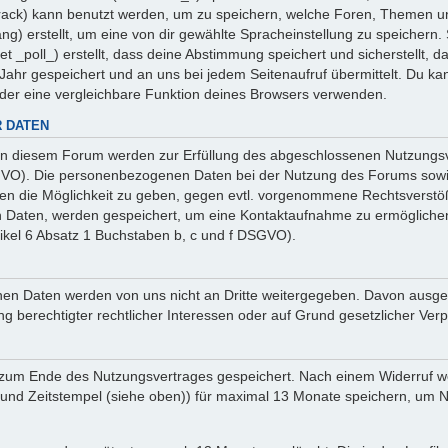
 _track) kann benutzt werden, um zu speichern, welche Foren, Themen un
ng) erstellt, um eine von dir gewählte Spracheinstellung zu speicher
et _poll_) erstellt, dass deine Abstimmung speichert und sicherstellt,
ahr gespeichert und an uns bei jedem Seitenaufruf übermittelt. Du ka
oder eine vergleichbare Funktion deines Browsers verwenden.
 DATEN
n diesem Forum werden zur Erfüllung des abgeschlossenen Nutzungsve
SGVO). Die personenbezogenen Daten bei der Nutzung des Forums sowie
ten die Möglichkeit zu geben, gegen evtl. vorgenommene Rechtsverstö
en Daten, werden gespeichert, um eine Kontaktaufnahme zu ermöglich
ikel 6 Absatz 1 Buchstaben b, c und f DSGVO).
sehenen Daten werden von uns nicht an Dritte weitergegeben. Davon au
ng berechtigter rechtlicher Interessen oder auf Grund gesetzlicher Verp
 zum Ende des Nutzungsvertrages gespeichert. Nach einem Widerruf wer
nd Zeitstempel (siehe oben)) für maximal 13 Monate speichern, um Na