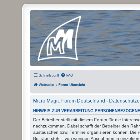
Micro Magic Forum Deutschland
Schnellzugriff
FAQ
Webseite
Foren-Übersicht
Micro Magic Forum Deutschland - Datenschutze
HINWEIS ZUR VERARBEITUNG PERSONENBEZOGENE
Der Betreiber stellt mit diesem Forum für die Inter
nachzukommen. Dabei schafft der Betreiber den Rahme
austauschen bzw. Termine organisieren können. Die rech
Beiträge steht - von wenigen Ausnahmen in einzelnen