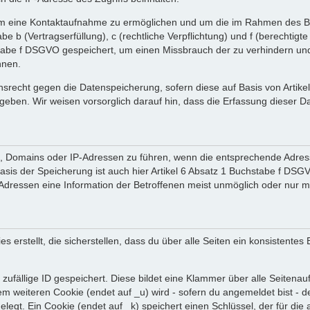
 um eine Kontaktaufnahme zu ermöglichen und um die im Rahmen des B
tabe b (Vertragserfüllung), c (rechtliche Verpflichtung) und f (berechti
tabe f DSGVO gespeichert, um einen Missbrauch der zu verhindern und 
nnen.
srecht gegen die Datenspeicherung, sofern diese auf Basis von Artik
ergeben. Wir weisen vorsorglich darauf hin, dass die Erfassung diese
en, Domains oder IP-Adressen zu führen, wenn die entsprechende Adress
sis der Speicherung ist auch hier Artikel 6 Absatz 1 Buchstabe f DSGV
dressen eine Information der Betroffenen meist unmöglich oder nur m
rstellt, die sicherstellen, dass du über alle Seiten ein konsistentes
zufällige ID gespeichert. Diese bildet eine Klammer über alle Seitenaufr
nem weiteren Cookie (endet auf _u) wird - sofern du angemeldet bist - 
gelegt. Ein Cookie (endet auf _k) speichert einen Schlüssel, der für d