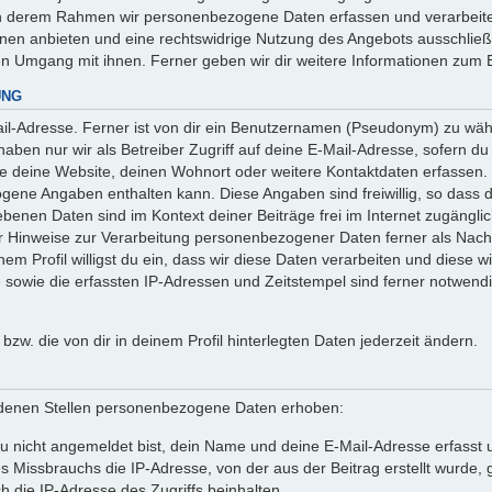
 in derem Rahmen wir personenbezogene Daten erfassen und verarbeite
onen anbieten und eine rechtswidrige Nutzung des Angebots ausschlie
en Umgang mit ihnen. Ferner geben wir dir weitere Informationen zum 
UNG
l-Adresse. Ferner ist von dir ein Benutzernamen (Pseudonym) zu wähle
ben nur wir als Betreiber Zugriff auf deine E-Mail-Adresse, sofern du die
ie deine Website, deinen Wohnort oder weitere Kontaktdaten erfassen. 
ogene Angaben enthalten kann. Diese Angaben sind freiwillig, so dass 
egebenen Daten sind im Kontext deiner Beiträge frei im Internet zugäng
Hinweise zur Verarbeitung personenbezogener Daten ferner als Nachw
em Profil willigst du ein, dass wir diese Daten verarbeiten und diese w
owie die erfassten IP-Adressen und Zeitstempel sind ferner notwendig
n bzw. die von dir in deinem Profil hinterlegten Daten jederzeit ändern.
denen Stellen personenbezogene Daten erhoben:
 nicht angemeldet bist, dein Name und deine E-Mail-Adresse erfasst un
 Missbrauchs die IP-Adresse, von der aus der Beitrag erstellt wurde
h die IP-Adresse des Zugriffs beinhalten.