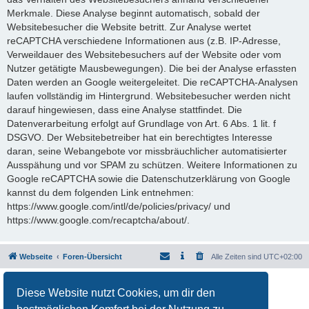
Merkmale. Diese Analyse beginnt automatisch, sobald der
Websitebesucher die Website betritt. Zur Analyse wertet
reCAPTCHA verschiedene Informationen aus (z.B. IP-Adresse,
Verweildauer des Websitebesuchers auf der Website oder vom
Nutzer getätigte Mausbewegungen). Die bei der Analyse erfassten
Daten werden an Google weitergeleitet. Die reCAPTCHA-Analysen
laufen vollständig im Hintergrund. Websitebesucher werden nicht
darauf hingewiesen, dass eine Analyse stattfindet. Die
Datenverarbeitung erfolgt auf Grundlage von Art. 6 Abs. 1 lit. f
DSGVO. Der Websitebetreiber hat ein berechtigtes Interesse
daran, seine Webangebote vor missbräuchlicher automatisierter
Ausspähung und vor SPAM zu schützen. Weitere Informationen zu
Google reCAPTCHA sowie die Datenschutzerklärung von Google
kannst du dem folgenden Link entnehmen:
https://www.google.com/intl/de/policies/privacy/ und
https://www.google.com/recaptcha/about/.
Webseite
Foren-Übersicht
Alle Zeiten sind
UTC+02:00
Powered by
phpBB
® Forum Software © phpBB Limited
Diese Website nutzt Cookies, um dir den
Deutsche Übersetzung durch
phpBB.de
Datenschutz
|
Nutzungsbedingungen