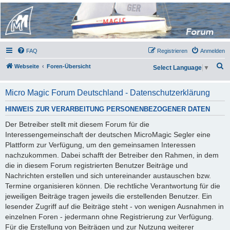
Micro Magic Forum
Deutschland
FAQ
Registrieren
Anmelden
S
Webseite
Foren-Übersicht
Select Language
▼
u
c
Micro Magic Forum Deutschland - Datenschutzerklärung
h
HINWEIS ZUR VERARBEITUNG PERSONENBEZOGENER DATEN
e
Der Betreiber stellt mit diesem Forum für die
Interessengemeinschaft der deutschen MicroMagic Segler eine
Plattform zur Verfügung, um den gemeinsamen Interessen
nachzukommen. Dabei schafft der Betreiber den Rahmen, in dem
die in diesem Forum registrierten Benutzer Beiträge und
Nachrichten erstellen und sich untereinander austauschen bzw.
Termine organisieren können. Die rechtliche Verantwortung für die
jeweiligen Beiträge tragen jeweils die erstellenden Benutzer. Ein
lesender Zugriff auf die Beiträge steht - von wenigen Ausnahmen in
einzelnen Foren - jedermann ohne Registrierung zur Verfügung.
Für die Erstellung von Beiträgen und zur Nutzung weiterer