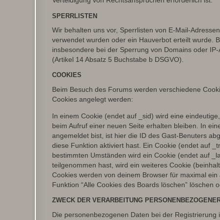
Verteidigung von Rechtsansprüchen erforderlich ist.
SPERRLISTEN
Wir behalten uns vor, Sperrlisten von E-Mail-Adress
verwendet wurden oder ein Hauverbot erteilt wurde. Ba
insbesondere bei der Sperrung von Domains oder IP-A
(Artikel 14 Absatz 5 Buchstabe b DSGVO).
COOKIES
Beim Besuch des Forums werden verschiedene Cookies e
Cookies angelegt werden:
In einem Cookie (endet auf _sid) wird eine eindeutige, 
beim Aufruf einer neuen Seite erhalten bleiben. In ei
angemeldet bist, ist hier die ID des Gast-Benuters ab
diese Funktion aktiviert hast. Ein Cookie (endet auf
bestimmten Umständen wird ein Cookie (endet auf _la
teilgenommen hast, wird ein weiteres Cookie (beinhalt
Cookies werden von deinem Browser für maximal ein J
Funktion “Alle Cookies des Boards löschen” löschen 
ZWECK DER VERARBEITUNG PERSONENBEZOGENER
Die personenbezogenen Daten bei der Registrierung i