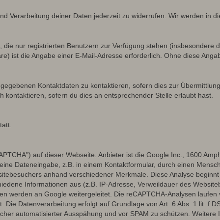
und Verarbeitung deiner Daten jederzeit zu widerrufen. Wir werden in 
, die nur registrierten Benutzern zur Verfügung stehen (insbesondere d
e) ist die Angabe einer E-Mail-Adresse erforderlich. Ohne diese Angabe
ngegebenen Kontaktdaten zu kontaktieren, sofern dies zur Übermittlung
h kontaktieren, sofern du dies an entsprechender Stelle erlaubt hast.
att.
TCHA") auf dieser Webseite. Anbieter ist die Google Inc., 1600 Amp
eine Dateneingabe, z.B. in einem Kontaktformular, durch einen Mensch
itebesuchers anhand verschiedener Merkmale. Diese Analyse beginnt 
hiedene Informationen aus (z.B. IP-Adresse, Verweildauer des Website
en werden an Google weitergeleitet. Die reCAPTCHA-Analysen laufen 
t. Die Datenverarbeitung erfolgt auf Grundlage von Art. 6 Abs. 1 lit. f
icher automatisierter Ausspähung und vor SPAM zu schützen. Weitere