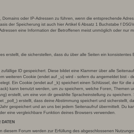
en, Domains oder IP-Adressen zu führen, wenn die entsprechende Adress
sis der Speicherung ist auch hier Artikel 6 Absatz 1 Buchstabe f DSGV
dressen eine Information der Betroffenen meist unmöglich oder nur m
rstellt, die sicherstellen, dass du über alle Seiten ein konsistentes
zufällige ID gespeichert. Diese bildet eine Klammer über alle Seitenaufr
nem weiteren Cookie (endet auf _u) wird - sofern du angemeldet bist - 
gelegt. Ein Cookie (endet auf _k) speichert einen Schlüssel, der für d
 _track) kann benutzt werden, um zu speichern, welche Foren, Themen un
ng) erstellt, um eine von dir gewählte Spracheinstellung zu speicher
et _poll_) erstellt, dass deine Abstimmung speichert und sicherstellt,
ahr gespeichert und an uns bei jedem Seitenaufruf übermittelt. Du ka
oder eine vergleichbare Funktion deines Browsers verwenden.
 DATEN
n diesem Forum werden zur Erfüllung des abgeschlossenen Nutzungsve