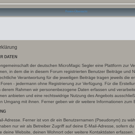
rklärung
R DATEN
essengemeinschaft der deutschen MicroMagic Segler eine Plattform zur
n, in dem die in diesem Forum registrierten Benutzer Beiträge und Na
tliche Verantwortung für die jeweiligen Beiträge tragen jeweils die er
 Foren - jedermann ohne Registrierung zur Verfügung. Für die Erstellu
 in derem Rahmen wir personenbezogene Daten erfassen und verarbeite
onen anbieten und eine rechtswidrige Nutzung des Angebots ausschlie
en Umgang mit ihnen. Ferner geben wir dir weitere Informationen zum 
UNG
l-Adresse. Ferner ist von dir ein Benutzernamen (Pseudonym) zu wähle
ben nur wir als Betreiber Zugriff auf deine E-Mail-Adresse, sofern du die
ie deine Website, deinen Wohnort oder weitere Kontaktdaten erfassen. 