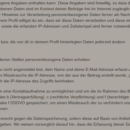
ogene Angaben enthalten kann. Diese Angaben sind freiwillig, so dass 
egebenen Daten sind im Kontext deiner Beiträge frei im Internet zugäng
Hinweise zur Verarbeitung personenbezogener Daten ferner als Nachw
em Profil willigst du ein, dass wir diese Daten verarbeiten und diese w
owie die erfassten IP-Adressen und Zeitstempel sind ferner notwendig
n bzw. die von dir in deinem Profil hinterlegten Daten jederzeit ändern.
denen Stellen personenbezogene Daten erhoben:
 nicht angemeldet bist, dein Name und deine E-Mail-Adresse erfasst un
 Missbrauchs die IP-Adresse, von der aus der Beitrag erstellt wurde
h die IP-Adresse des Zugriffs beinhalten.
 um eine Kontaktaufnahme zu ermöglichen und um die im Rahmen des B
tabe b (Vertragserfüllung), c (rechtliche Verpflichtung) und f (berechti
tabe f DSGVO gespeichert, um einen Missbrauch der zu verhindern und 
nnen.
srecht gegen die Datenspeicherung, sofern diese auf Basis von Artik
ergeben. Wir weisen vorsorglich darauf hin, dass die Erfassung diese