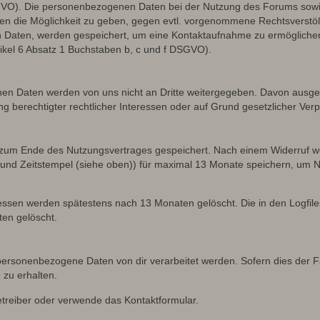
SGVO). Die personenbezogenen Daten bei der Nutzung des Forums sowie
ten die Möglichkeit zu geben, gegen evtl. vorgenommene Rechtsverstö
en Daten, werden gespeichert, um eine Kontaktaufnahme zu ermöglich
ikel 6 Absatz 1 Buchstaben b, c und f DSGVO).
sehenen Daten werden von uns nicht an Dritte weitergegeben. Davon au
ng berechtigter rechtlicher Interessen oder auf Grund gesetzlicher Verp
 zum Ende des Nutzungsvertrages gespeichert. Nach einem Widerruf wer
nd Zeitstempel (siehe oben)) für maximal 13 Monate speichern, um Na
Adressen werden spätestens nach 13 Monaten gelöscht. Die in den Logf
en gelöscht.
ersonenbezogene Daten von dir verarbeitet werden. Sofern dies der Fal
zu erhalten.
etreiber oder verwende das Kontaktformular.