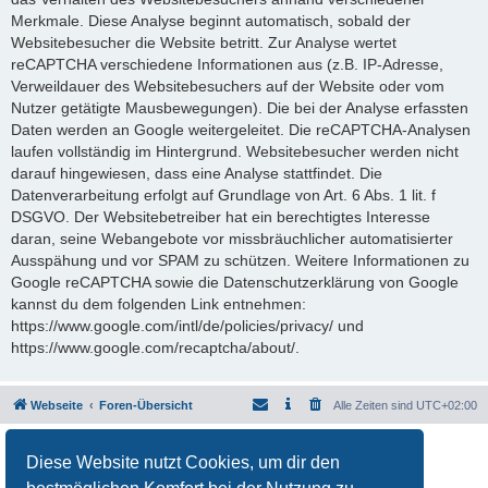
Merkmale. Diese Analyse beginnt automatisch, sobald der
Websitebesucher die Website betritt. Zur Analyse wertet
reCAPTCHA verschiedene Informationen aus (z.B. IP-Adresse,
Verweildauer des Websitebesuchers auf der Website oder vom
Nutzer getätigte Mausbewegungen). Die bei der Analyse erfassten
Daten werden an Google weitergeleitet. Die reCAPTCHA-Analysen
laufen vollständig im Hintergrund. Websitebesucher werden nicht
darauf hingewiesen, dass eine Analyse stattfindet. Die
Datenverarbeitung erfolgt auf Grundlage von Art. 6 Abs. 1 lit. f
DSGVO. Der Websitebetreiber hat ein berechtigtes Interesse
daran, seine Webangebote vor missbräuchlicher automatisierter
Ausspähung und vor SPAM zu schützen. Weitere Informationen zu
Google reCAPTCHA sowie die Datenschutzerklärung von Google
kannst du dem folgenden Link entnehmen:
https://www.google.com/intl/de/policies/privacy/ und
https://www.google.com/recaptcha/about/.
Webseite
Foren-Übersicht
Alle Zeiten sind
UTC+02:00
Powered by
phpBB
® Forum Software © phpBB Limited
Diese Website nutzt Cookies, um dir den
Deutsche Übersetzung durch
phpBB.de
Datenschutz
|
Nutzungsbedingungen