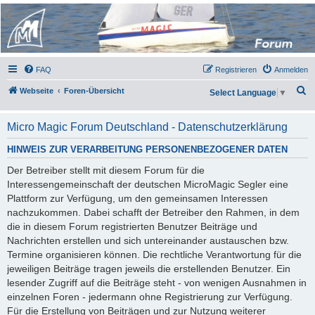
Micro Magic Forum
Deutschland
FAQ
Registrieren
Anmelden
S
Webseite
Foren-Übersicht
Select Language
▼
u
c
Micro Magic Forum Deutschland - Datenschutzerklärung
h
HINWEIS ZUR VERARBEITUNG PERSONENBEZOGENER DATEN
e
Der Betreiber stellt mit diesem Forum für die
Interessengemeinschaft der deutschen MicroMagic Segler eine
Plattform zur Verfügung, um den gemeinsamen Interessen
nachzukommen. Dabei schafft der Betreiber den Rahmen, in dem
die in diesem Forum registrierten Benutzer Beiträge und
Nachrichten erstellen und sich untereinander austauschen bzw.
Termine organisieren können. Die rechtliche Verantwortung für die
jeweiligen Beiträge tragen jeweils die erstellenden Benutzer. Ein
lesender Zugriff auf die Beiträge steht - von wenigen Ausnahmen in
einzelnen Foren - jedermann ohne Registrierung zur Verfügung.
Für die Erstellung von Beiträgen und zur Nutzung weiterer