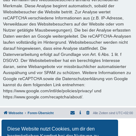
Merkmale. Diese Analyse beginnt automatisch, sobald der
Websitebesucher die Website betritt. Zur Analyse wertet
reCAPTCHA verschiedene Informationen aus (z.B. IP-Adresse,
Verweildauer des Websitebesuchers auf der Website oder vom
Nutzer getätigte Mausbewegungen). Die bei der Analyse erfassten
Daten werden an Google weitergeleitet. Die reCAPTCHA-Analysen
laufen vollständig im Hintergrund. Websitebesucher werden nicht
darauf hingewiesen, dass eine Analyse stattfindet. Die
Datenverarbeitung erfolgt auf Grundlage von Art. 6 Abs. 1 lit. f
DSGVO. Der Websitebetreiber hat ein berechtigtes Interesse
daran, seine Webangebote vor missbräuchlicher automatisierter
Ausspähung und vor SPAM zu schützen. Weitere Informationen zu
Google reCAPTCHA sowie die Datenschutzerklärung von Google
kannst du dem folgenden Link entnehmen:
https://www.google.com/intl/de/policies/privacy/ und
https://www.google.com/recaptcha/about/.
Webseite
Foren-Übersicht
Alle Zeiten sind
UTC+02:00
Powered by
phpBB
® Forum Software © phpBB Limited
Diese Website nutzt Cookies, um dir den
Deutsche Übersetzung durch
phpBB.de
Datenschutz
|
Nutzungsbedingungen