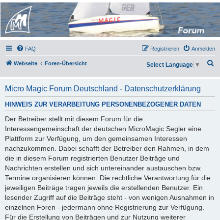
Micro Magic Forum
Deutschland
FAQ
Registrieren
Anmelden
S
Webseite
Foren-Übersicht
Select Language
▼
u
c
Micro Magic Forum Deutschland - Datenschutzerklärung
h
HINWEIS ZUR VERARBEITUNG PERSONENBEZOGENER DATEN
e
Der Betreiber stellt mit diesem Forum für die
Interessengemeinschaft der deutschen MicroMagic Segler eine
Plattform zur Verfügung, um den gemeinsamen Interessen
nachzukommen. Dabei schafft der Betreiber den Rahmen, in dem
die in diesem Forum registrierten Benutzer Beiträge und
Nachrichten erstellen und sich untereinander austauschen bzw.
Termine organisieren können. Die rechtliche Verantwortung für die
jeweiligen Beiträge tragen jeweils die erstellenden Benutzer. Ein
lesender Zugriff auf die Beiträge steht - von wenigen Ausnahmen in
einzelnen Foren - jedermann ohne Registrierung zur Verfügung.
Für die Erstellung von Beiträgen und zur Nutzung weiterer