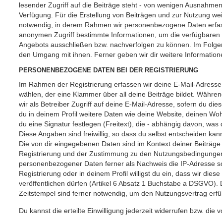
lesender Zugriff auf die Beiträge steht - von wenigen Ausnahme
Verfügung. Für die Erstellung von Beiträgen und zur Nutzung wei
notwendig, in derem Rahmen wir personenbezogene Daten erfass
anonymen Zugriff bestimmte Informationen, um die verfügbaren 
Angebots ausschließen bzw. nachverfolgen zu können. Im Folge
den Umgang mit ihnen. Ferner geben wir dir weitere Informatio
PERSONENBEZOGENE DATEN BEI DER REGISTRIERUNG
Im Rahmen der Registrierung erfassen wir deine E-Mail-Adresse
wählen, der eine Klammer über all deine Beiträge bildet. Währen
wir als Betreiber Zugriff auf deine E-Mail-Adresse, sofern du diese
du in deinem Profil weitere Daten wie deine Website, deinen Wo
du eine Signatur festlegen (Freitext), die - abhängig davon, wa
Diese Angaben sind freiwillig, so dass du selbst entscheiden kan
Die von dir eingegebenen Daten sind im Kontext deiner Beiträge 
Registrierung und der Zustimmung zu den Nutzungsbedingungen i
personenbezogener Daten ferner als Nachweis die IP-Adresse so
Registrierung oder in deinem Profil willigst du ein, dass wir di
veröffentlichen dürfen (Artikel 6 Absatz 1 Buchstabe a DSGVO).
Zeitstempel sind ferner notwendig, um den Nutzungsvertrag erfü
Du kannst die erteilte Einwilligung jederzeit widerrufen bzw. die v