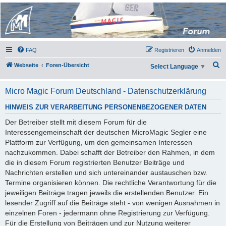
Micro Magic Forum
Deutschland
FAQ
Registrieren
Anmelden
S
Webseite
Foren-Übersicht
Select Language
▼
u
c
Micro Magic Forum Deutschland - Datenschutzerklärung
h
HINWEIS ZUR VERARBEITUNG PERSONENBEZOGENER DATEN
e
Der Betreiber stellt mit diesem Forum für die
Interessengemeinschaft der deutschen MicroMagic Segler eine
Plattform zur Verfügung, um den gemeinsamen Interessen
nachzukommen. Dabei schafft der Betreiber den Rahmen, in dem
die in diesem Forum registrierten Benutzer Beiträge und
Nachrichten erstellen und sich untereinander austauschen bzw.
Termine organisieren können. Die rechtliche Verantwortung für die
jeweiligen Beiträge tragen jeweils die erstellenden Benutzer. Ein
lesender Zugriff auf die Beiträge steht - von wenigen Ausnahmen in
einzelnen Foren - jedermann ohne Registrierung zur Verfügung.
Für die Erstellung von Beiträgen und zur Nutzung weiterer