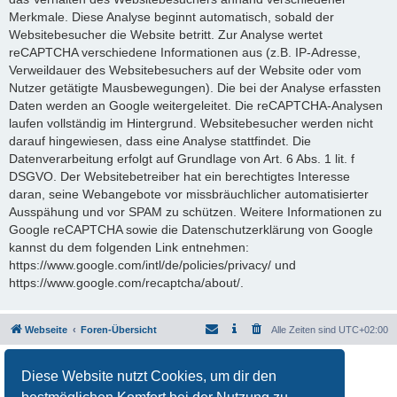
Merkmale. Diese Analyse beginnt automatisch, sobald der
Websitebesucher die Website betritt. Zur Analyse wertet
reCAPTCHA verschiedene Informationen aus (z.B. IP-Adresse,
Verweildauer des Websitebesuchers auf der Website oder vom
Nutzer getätigte Mausbewegungen). Die bei der Analyse erfassten
Daten werden an Google weitergeleitet. Die reCAPTCHA-Analysen
laufen vollständig im Hintergrund. Websitebesucher werden nicht
darauf hingewiesen, dass eine Analyse stattfindet. Die
Datenverarbeitung erfolgt auf Grundlage von Art. 6 Abs. 1 lit. f
DSGVO. Der Websitebetreiber hat ein berechtigtes Interesse
daran, seine Webangebote vor missbräuchlicher automatisierter
Ausspähung und vor SPAM zu schützen. Weitere Informationen zu
Google reCAPTCHA sowie die Datenschutzerklärung von Google
kannst du dem folgenden Link entnehmen:
https://www.google.com/intl/de/policies/privacy/ und
https://www.google.com/recaptcha/about/.
Webseite
Foren-Übersicht
Alle Zeiten sind
UTC+02:00
Powered by
phpBB
® Forum Software © phpBB Limited
Diese Website nutzt Cookies, um dir den
Deutsche Übersetzung durch
phpBB.de
Datenschutz
|
Nutzungsbedingungen