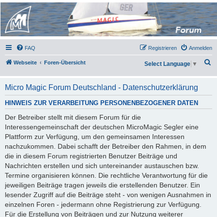
Micro Magic Forum
Deutschland
FAQ
Registrieren
Anmelden
S
Webseite
Foren-Übersicht
Select Language
▼
u
c
Micro Magic Forum Deutschland - Datenschutzerklärung
h
HINWEIS ZUR VERARBEITUNG PERSONENBEZOGENER DATEN
e
Der Betreiber stellt mit diesem Forum für die
Interessengemeinschaft der deutschen MicroMagic Segler eine
Plattform zur Verfügung, um den gemeinsamen Interessen
nachzukommen. Dabei schafft der Betreiber den Rahmen, in dem
die in diesem Forum registrierten Benutzer Beiträge und
Nachrichten erstellen und sich untereinander austauschen bzw.
Termine organisieren können. Die rechtliche Verantwortung für die
jeweiligen Beiträge tragen jeweils die erstellenden Benutzer. Ein
lesender Zugriff auf die Beiträge steht - von wenigen Ausnahmen in
einzelnen Foren - jedermann ohne Registrierung zur Verfügung.
Für die Erstellung von Beiträgen und zur Nutzung weiterer