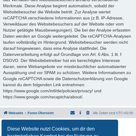
Merkmale. Diese Analyse beginnt automatisch, sobald der
Websitebesucher die Website betritt. Zur Analyse wertet
reCAPTCHA verschiedene Informationen aus (z.B. IP-Adresse,
Verweildauer des Websitebesuchers auf der Website oder vom
Nutzer getätigte Mausbewegungen). Die bei der Analyse erfassten
Daten werden an Google weitergeleitet. Die reCAPTCHA-Analysen
laufen vollständig im Hintergrund. Websitebesucher werden nicht
darauf hingewiesen, dass eine Analyse stattfindet. Die
Datenverarbeitung erfolgt auf Grundlage von Art. 6 Abs. 1 lit. f
DSGVO. Der Websitebetreiber hat ein berechtigtes Interesse
daran, seine Webangebote vor missbräuchlicher automatisierter
Ausspähung und vor SPAM zu schützen. Weitere Informationen zu
Google reCAPTCHA sowie die Datenschutzerklärung von Google
kannst du dem folgenden Link entnehmen:
https://www.google.com/intl/de/policies/privacy/ und
https://www.google.com/recaptcha/about/.
Webseite
Foren-Übersicht
Alle Zeiten sind
UTC+02:00
Powered by
phpBB
® Forum Software © phpBB Limited
Diese Website nutzt Cookies, um dir den
Deutsche Übersetzung durch
phpBB.de
Datenschutz
|
Nutzungsbedingungen