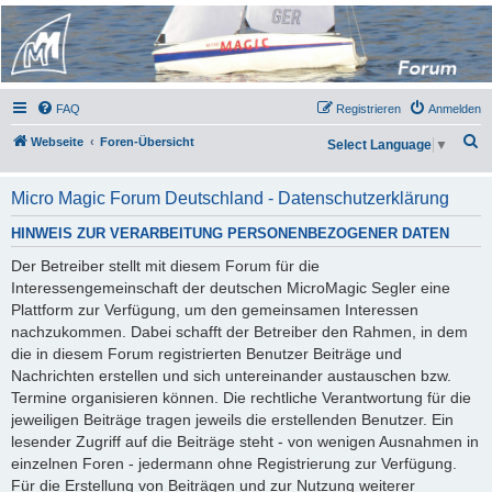
Micro Magic Forum
Deutschland
FAQ
Registrieren
Anmelden
S
Webseite
Foren-Übersicht
Select Language
▼
u
c
Micro Magic Forum Deutschland - Datenschutzerklärung
h
HINWEIS ZUR VERARBEITUNG PERSONENBEZOGENER DATEN
e
Der Betreiber stellt mit diesem Forum für die
Interessengemeinschaft der deutschen MicroMagic Segler eine
Plattform zur Verfügung, um den gemeinsamen Interessen
nachzukommen. Dabei schafft der Betreiber den Rahmen, in dem
die in diesem Forum registrierten Benutzer Beiträge und
Nachrichten erstellen und sich untereinander austauschen bzw.
Termine organisieren können. Die rechtliche Verantwortung für die
jeweiligen Beiträge tragen jeweils die erstellenden Benutzer. Ein
lesender Zugriff auf die Beiträge steht - von wenigen Ausnahmen in
einzelnen Foren - jedermann ohne Registrierung zur Verfügung.
Für die Erstellung von Beiträgen und zur Nutzung weiterer