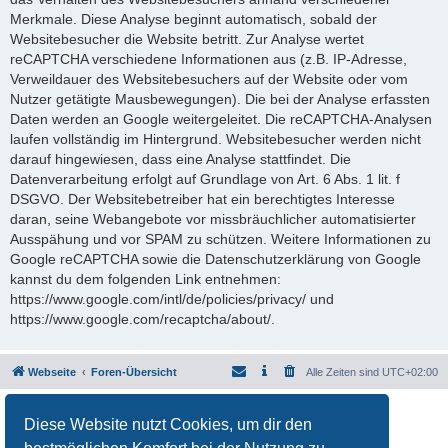
Merkmale. Diese Analyse beginnt automatisch, sobald der
Websitebesucher die Website betritt. Zur Analyse wertet
reCAPTCHA verschiedene Informationen aus (z.B. IP-Adresse,
Verweildauer des Websitebesuchers auf der Website oder vom
Nutzer getätigte Mausbewegungen). Die bei der Analyse erfassten
Daten werden an Google weitergeleitet. Die reCAPTCHA-Analysen
laufen vollständig im Hintergrund. Websitebesucher werden nicht
darauf hingewiesen, dass eine Analyse stattfindet. Die
Datenverarbeitung erfolgt auf Grundlage von Art. 6 Abs. 1 lit. f
DSGVO. Der Websitebetreiber hat ein berechtigtes Interesse
daran, seine Webangebote vor missbräuchlicher automatisierter
Ausspähung und vor SPAM zu schützen. Weitere Informationen zu
Google reCAPTCHA sowie die Datenschutzerklärung von Google
kannst du dem folgenden Link entnehmen:
https://www.google.com/intl/de/policies/privacy/ und
https://www.google.com/recaptcha/about/.
Webseite
Foren-Übersicht
Alle Zeiten sind
UTC+02:00
Powered by
phpBB
® Forum Software © phpBB Limited
Diese Website nutzt Cookies, um dir den
Deutsche Übersetzung durch
phpBB.de
Datenschutz
|
Nutzungsbedingungen