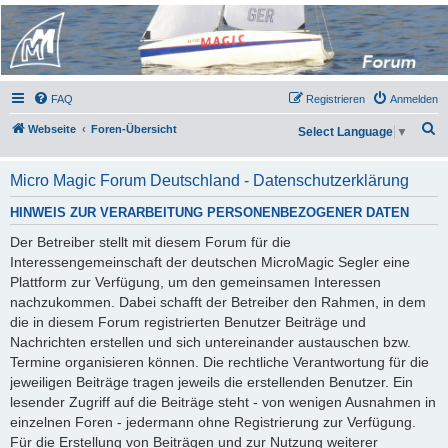
Micro Magic Forum
Deutschland
FAQ
Registrieren
Anmelden
S
Webseite
Foren-Übersicht
Select Language
▼
u
c
Micro Magic Forum Deutschland - Datenschutzerklärung
h
HINWEIS ZUR VERARBEITUNG PERSONENBEZOGENER DATEN
e
Der Betreiber stellt mit diesem Forum für die
Interessengemeinschaft der deutschen MicroMagic Segler eine
Plattform zur Verfügung, um den gemeinsamen Interessen
nachzukommen. Dabei schafft der Betreiber den Rahmen, in dem
die in diesem Forum registrierten Benutzer Beiträge und
Nachrichten erstellen und sich untereinander austauschen bzw.
Termine organisieren können. Die rechtliche Verantwortung für die
jeweiligen Beiträge tragen jeweils die erstellenden Benutzer. Ein
lesender Zugriff auf die Beiträge steht - von wenigen Ausnahmen in
einzelnen Foren - jedermann ohne Registrierung zur Verfügung.
Für die Erstellung von Beiträgen und zur Nutzung weiterer