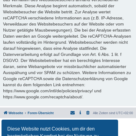
Merkmale. Diese Analyse beginnt automatisch, sobald der
Websitebesucher die Website betritt. Zur Analyse wertet
reCAPTCHA verschiedene Informationen aus (z.B. IP-Adresse,
Verweildauer des Websitebesuchers auf der Website oder vom
Nutzer getätigte Mausbewegungen). Die bei der Analyse erfassten
Daten werden an Google weitergeleitet. Die reCAPTCHA-Analysen
laufen vollständig im Hintergrund. Websitebesucher werden nicht
darauf hingewiesen, dass eine Analyse stattfindet. Die
Datenverarbeitung erfolgt auf Grundlage von Art. 6 Abs. 1 lit. f
DSGVO. Der Websitebetreiber hat ein berechtigtes Interesse
daran, seine Webangebote vor missbräuchlicher automatisierter
Ausspähung und vor SPAM zu schützen. Weitere Informationen zu
Google reCAPTCHA sowie die Datenschutzerklärung von Google
kannst du dem folgenden Link entnehmen:
https://www.google.com/intl/de/policies/privacy/ und
https://www.google.com/recaptcha/about/.
Webseite
Foren-Übersicht
Alle Zeiten sind
UTC+02:00
Powered by
phpBB
® Forum Software © phpBB Limited
Diese Website nutzt Cookies, um dir den
Deutsche Übersetzung durch
phpBB.de
Datenschutz
|
Nutzungsbedingungen