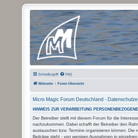
Micro Magic Forum Deutschland
Schnellzugriff
FAQ
Webseite
Foren-Übersicht
Micro Magic Forum Deutschland - Datenschutze
HINWEIS ZUR VERARBEITUNG PERSONENBEZOGENE
Der Betreiber stellt mit diesem Forum für die Inter
nachzukommen. Dabei schafft der Betreiber den Rahme
austauschen bzw. Termine organisieren können. Die rech
Beiträge steht - von wenigen Ausnahmen in einzelnen