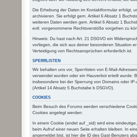
Die Erhebung der Daten im Kontaktformular erfolgt,
archivieren. Sie erfolgt gem. Artikel 6 Absatz 1 Buchs
weiteren Daten werden gem. Artikel 6 Absatz 1 Buchs
evtl. vorgenommene Rechtsverstöße vorgehen zu kö
Hinweis: Du hast nach Art. 21 DSGVO ein Widerspruch
vorliegen, die sich aus deiner besonderen Situation 
Verteidigung von Rechtsansprüchen erforderlich ist.
SPERRLISTEN
Wir behalten uns vor, Sperrlisten von E-Mail-Adress
verwendet wurden oder ein Hauverbot erteilt wurde. Ba
insbesondere bei der Sperrung von Domains oder IP-A
(Artikel 14 Absatz 5 Buchstabe b DSGVO).
COOKIES
Beim Besuch des Forums werden verschiedene Cookies e
Cookies angelegt werden:
In einem Cookie (endet auf _sid) wird eine eindeutige, 
beim Aufruf einer neuen Seite erhalten bleiben. In ei
angemeldet bist, ist hier die ID des Gast-Benuters ab