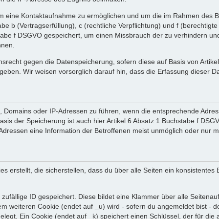
 um eine Kontaktaufnahme zu ermöglichen und um die im Rahmen des B
tabe b (Vertragserfüllung), c (rechtliche Verpflichtung) und f (berechti
tabe f DSGVO gespeichert, um einen Missbrauch der zu verhindern und 
nnen.
srecht gegen die Datenspeicherung, sofern diese auf Basis von Artik
ergeben. Wir weisen vorsorglich darauf hin, dass die Erfassung diese
en, Domains oder IP-Adressen zu führen, wenn die entsprechende Adress
sis der Speicherung ist auch hier Artikel 6 Absatz 1 Buchstabe f DSGV
dressen eine Information der Betroffenen meist unmöglich oder nur m
rstellt, die sicherstellen, dass du über alle Seiten ein konsistentes
zufällige ID gespeichert. Diese bildet eine Klammer über alle Seitenaufr
nem weiteren Cookie (endet auf _u) wird - sofern du angemeldet bist - 
gelegt. Ein Cookie (endet auf _k) speichert einen Schlüssel, der für d