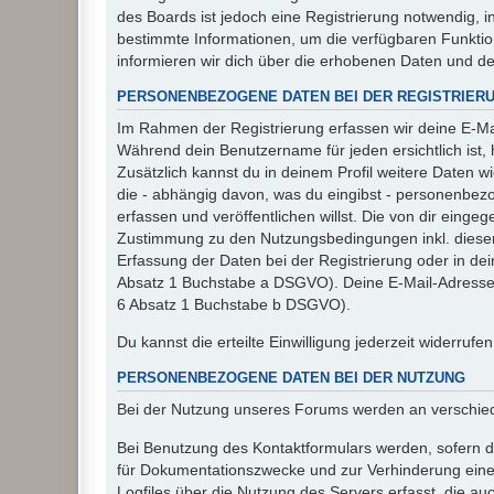
des Boards ist jedoch eine Registrierung notwendig,
bestimmte Informationen, um die verfügbaren Funkti
informieren wir dich über die erhobenen Daten und d
PERSONENBEZOGENE DATEN BEI DER REGISTRIER
Im Rahmen der Registrierung erfassen wir deine E-Mai
Während dein Benutzername für jeden ersichtlich ist, ha
Zusätzlich kannst du in deinem Profil weitere Daten w
die - abhängig davon, was du eingibst - personenbez
erfassen und veröffentlichen willst. Die von dir eing
Zustimmung zu den Nutzungsbedingungen inkl. dieser 
Erfassung der Daten bei der Registrierung oder in dein
Absatz 1 Buchstabe a DSGVO). Deine E-Mail-Adresse s
6 Absatz 1 Buchstabe b DSGVO).
Du kannst die erteilte Einwilligung jederzeit widerrufe
PERSONENBEZOGENE DATEN BEI DER NUTZUNG
Bei der Nutzung unseres Forums werden an verschie
Bei Benutzung des Kontaktformulars werden, sofern du
für Dokumentationszwecke und zur Verhinderung eines
Logfiles über die Nutzung des Servers erfasst, die auc