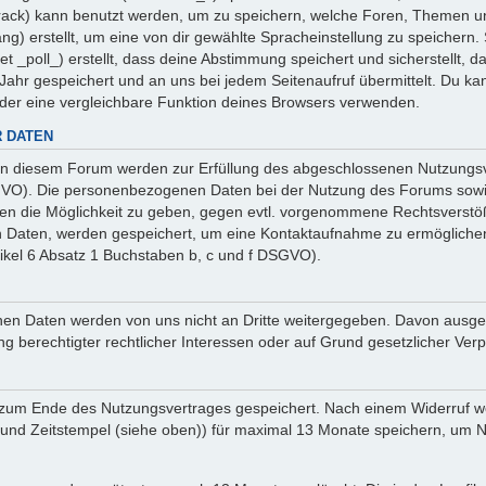
 _track) kann benutzt werden, um zu speichern, welche Foren, Themen un
ng) erstellt, um eine von dir gewählte Spracheinstellung zu speicher
et _poll_) erstellt, dass deine Abstimmung speichert und sicherstellt,
ahr gespeichert und an uns bei jedem Seitenaufruf übermittelt. Du ka
oder eine vergleichbare Funktion deines Browsers verwenden.
 DATEN
n diesem Forum werden zur Erfüllung des abgeschlossenen Nutzungsve
SGVO). Die personenbezogenen Daten bei der Nutzung des Forums sowie
ten die Möglichkeit zu geben, gegen evtl. vorgenommene Rechtsverstö
en Daten, werden gespeichert, um eine Kontaktaufnahme zu ermöglich
ikel 6 Absatz 1 Buchstaben b, c und f DSGVO).
sehenen Daten werden von uns nicht an Dritte weitergegeben. Davon au
ng berechtigter rechtlicher Interessen oder auf Grund gesetzlicher Verp
 zum Ende des Nutzungsvertrages gespeichert. Nach einem Widerruf wer
nd Zeitstempel (siehe oben)) für maximal 13 Monate speichern, um Na