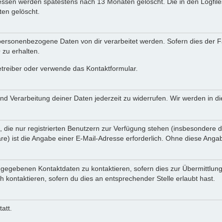
Adressen werden spätestens nach 13 Monaten gelöscht. Die in den Logf
en gelöscht.
ersonenbezogene Daten von dir verarbeitet werden. Sofern dies der Fal
zu erhalten.
etreiber oder verwende das Kontaktformular.
und Verarbeitung deiner Daten jederzeit zu widerrufen. Wir werden in 
, die nur registrierten Benutzern zur Verfügung stehen (insbesondere d
e) ist die Angabe einer E-Mail-Adresse erforderlich. Ohne diese Angabe
ngegebenen Kontaktdaten zu kontaktieren, sofern dies zur Übermittlung
h kontaktieren, sofern du dies an entsprechender Stelle erlaubt hast.
att.