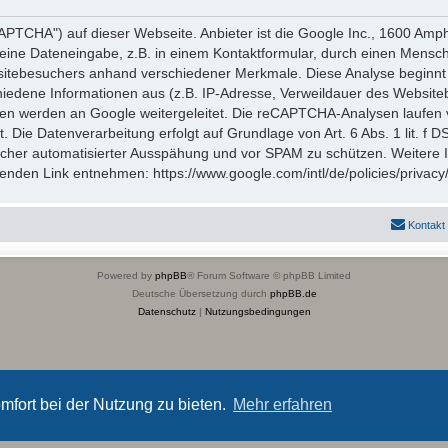
TCHA") auf dieser Webseite. Anbieter ist die Google Inc., 1600 Amp
eine Dateneingabe, z.B. in einem Kontaktformular, durch einen Mensch
itebesuchers anhand verschiedener Merkmale. Diese Analyse beginnt 
hiedene Informationen aus (z.B. IP-Adresse, Verweildauer des Website
en werden an Google weitergeleitet. Die reCAPTCHA-Analysen laufen 
t. Die Datenverarbeitung erfolgt auf Grundlage von Art. 6 Abs. 1 lit. f
icher automatisierter Ausspähung und vor SPAM zu schützen. Weitere
nden Link entnehmen: https://www.google.com/intl/de/policies/privacy
Kontakt
Powered by
phpBB
® Forum Software © phpBB Limited
Deutsche Übersetzung durch
phpBB.de
Datenschutz
|
Nutzungsbedingungen
mfort bei der Nutzung zu bieten.
Mehr erfahren