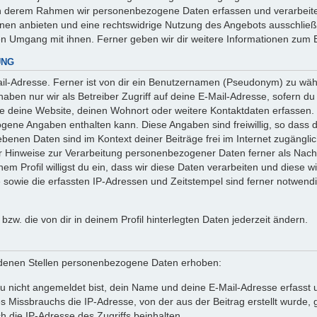
 in derem Rahmen wir personenbezogene Daten erfassen und verarbeite
onen anbieten und eine rechtswidrige Nutzung des Angebots ausschlie
en Umgang mit ihnen. Ferner geben wir dir weitere Informationen zum 
UNG
l-Adresse. Ferner ist von dir ein Benutzernamen (Pseudonym) zu wähle
ben nur wir als Betreiber Zugriff auf deine E-Mail-Adresse, sofern du die
ie deine Website, deinen Wohnort oder weitere Kontaktdaten erfassen. 
ogene Angaben enthalten kann. Diese Angaben sind freiwillig, so dass 
egebenen Daten sind im Kontext deiner Beiträge frei im Internet zugäng
Hinweise zur Verarbeitung personenbezogener Daten ferner als Nachw
em Profil willigst du ein, dass wir diese Daten verarbeiten und diese w
owie die erfassten IP-Adressen und Zeitstempel sind ferner notwendig
n bzw. die von dir in deinem Profil hinterlegten Daten jederzeit ändern.
denen Stellen personenbezogene Daten erhoben:
 nicht angemeldet bist, dein Name und deine E-Mail-Adresse erfasst un
 Missbrauchs die IP-Adresse, von der aus der Beitrag erstellt wurde
h die IP-Adresse des Zugriffs beinhalten.