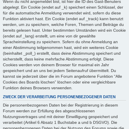
Wenn du nicht angemeldet bist, ist hier die ID des Gast-Benuters
abgelegt. Ein Cookie (endet auf _k) speichert einen Schlüssel, der
für die automatische Anmeldung verwendet wird, sofern du diese
Funktion aktiviert hast. Ein Cookie (endet auf _track) kann benutzt
werden, um zu speichern, welche Foren, Themen und Beiträge du
bereits gelesen hast. Unter bestimmten Umständen wird ein Cookie
(endet auf _lang) erstellt, um eine von dir gewählte
Spracheinstellung zu speichern. Sofern du ohne Anmeldung an
einer Abstimmung teilgenommen hast, wird ein weiteres Cookie
(beinhaltet _poll_) erstellt, dass deine Abstimmung speichert und
sicherstellt, dass keine mehrfache Abstimmung erfolgt. Diese
Cookies werden von deinem Browser für maximal ein Jahr
gespeichert und an uns bei jedem Seitenaufruf übermittelt. Du
kannst sie jederzeit über die im Forum angebotene Funktion “Alle
Cookies des Boards löschen” löschen oder eine vergleichbare
Funktion deines Browsers verwenden.
ZWECK DER VERARBEITUNG PERSONENBEZOGENER DATEN
Die personenbezogenen Daten bei der Registrierung in diesem
Forum werden zur Erfüllung des abgeschlossenen
Nutzungsvertrages und mit deiner Einwilligung gespeichert und
verarbeitet (Artikel 6 Absatz 1 Buchstabe a und b DSGVO). Die
personenbezogenen Daten bei der Nutzung des Forums sowie die