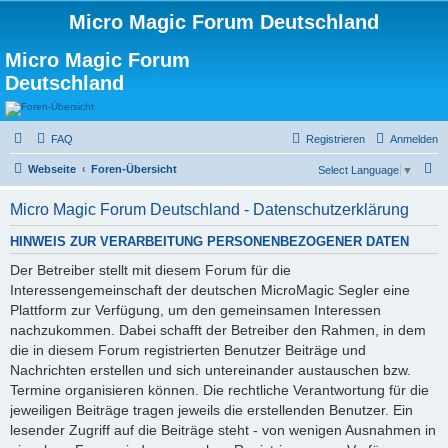
Micro Magic Forum Deutschland
Micro Magic Forum
Deutschland
FAQ
Registrieren
Anmelden
S
Webseite
Foren-Übersicht
Select Language
▼
u
Micro Magic Forum Deutschland - Datenschutzerklärung
c
h
HINWEIS ZUR VERARBEITUNG PERSONENBEZOGENER DATEN
e
Der Betreiber stellt mit diesem Forum für die
Interessengemeinschaft der deutschen MicroMagic Segler eine
Plattform zur Verfügung, um den gemeinsamen Interessen
nachzukommen. Dabei schafft der Betreiber den Rahmen, in dem
die in diesem Forum registrierten Benutzer Beiträge und
Nachrichten erstellen und sich untereinander austauschen bzw.
Termine organisieren können. Die rechtliche Verantwortung für die
jeweiligen Beiträge tragen jeweils die erstellenden Benutzer. Ein
lesender Zugriff auf die Beiträge steht - von wenigen Ausnahmen in