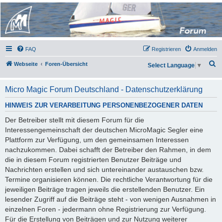
Micro Magic Forum
Deutschland
FAQ
Registrieren
Anmelden
S
Webseite
Foren-Übersicht
Select Language
▼
u
c
Micro Magic Forum Deutschland - Datenschutzerklärung
h
HINWEIS ZUR VERARBEITUNG PERSONENBEZOGENER DATEN
e
Der Betreiber stellt mit diesem Forum für die
Interessengemeinschaft der deutschen MicroMagic Segler eine
Plattform zur Verfügung, um den gemeinsamen Interessen
nachzukommen. Dabei schafft der Betreiber den Rahmen, in dem
die in diesem Forum registrierten Benutzer Beiträge und
Nachrichten erstellen und sich untereinander austauschen bzw.
Termine organisieren können. Die rechtliche Verantwortung für die
jeweiligen Beiträge tragen jeweils die erstellenden Benutzer. Ein
lesender Zugriff auf die Beiträge steht - von wenigen Ausnahmen in
einzelnen Foren - jedermann ohne Registrierung zur Verfügung.
Für die Erstellung von Beiträgen und zur Nutzung weiterer