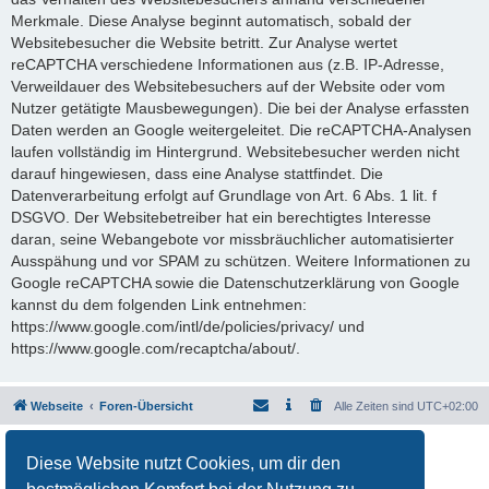
Merkmale. Diese Analyse beginnt automatisch, sobald der
Websitebesucher die Website betritt. Zur Analyse wertet
reCAPTCHA verschiedene Informationen aus (z.B. IP-Adresse,
Verweildauer des Websitebesuchers auf der Website oder vom
Nutzer getätigte Mausbewegungen). Die bei der Analyse erfassten
Daten werden an Google weitergeleitet. Die reCAPTCHA-Analysen
laufen vollständig im Hintergrund. Websitebesucher werden nicht
darauf hingewiesen, dass eine Analyse stattfindet. Die
Datenverarbeitung erfolgt auf Grundlage von Art. 6 Abs. 1 lit. f
DSGVO. Der Websitebetreiber hat ein berechtigtes Interesse
daran, seine Webangebote vor missbräuchlicher automatisierter
Ausspähung und vor SPAM zu schützen. Weitere Informationen zu
Google reCAPTCHA sowie die Datenschutzerklärung von Google
kannst du dem folgenden Link entnehmen:
https://www.google.com/intl/de/policies/privacy/ und
https://www.google.com/recaptcha/about/.
Webseite
Foren-Übersicht
Alle Zeiten sind
UTC+02:00
Powered by
phpBB
® Forum Software © phpBB Limited
Diese Website nutzt Cookies, um dir den
Deutsche Übersetzung durch
phpBB.de
Datenschutz
|
Nutzungsbedingungen