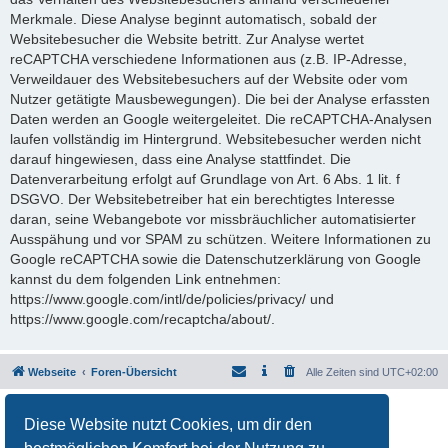
Merkmale. Diese Analyse beginnt automatisch, sobald der
Websitebesucher die Website betritt. Zur Analyse wertet
reCAPTCHA verschiedene Informationen aus (z.B. IP-Adresse,
Verweildauer des Websitebesuchers auf der Website oder vom
Nutzer getätigte Mausbewegungen). Die bei der Analyse erfassten
Daten werden an Google weitergeleitet. Die reCAPTCHA-Analysen
laufen vollständig im Hintergrund. Websitebesucher werden nicht
darauf hingewiesen, dass eine Analyse stattfindet. Die
Datenverarbeitung erfolgt auf Grundlage von Art. 6 Abs. 1 lit. f
DSGVO. Der Websitebetreiber hat ein berechtigtes Interesse
daran, seine Webangebote vor missbräuchlicher automatisierter
Ausspähung und vor SPAM zu schützen. Weitere Informationen zu
Google reCAPTCHA sowie die Datenschutzerklärung von Google
kannst du dem folgenden Link entnehmen:
https://www.google.com/intl/de/policies/privacy/ und
https://www.google.com/recaptcha/about/.
Webseite
Foren-Übersicht
Alle Zeiten sind
UTC+02:00
Powered by
phpBB
® Forum Software © phpBB Limited
Diese Website nutzt Cookies, um dir den
Deutsche Übersetzung durch
phpBB.de
Datenschutz
|
Nutzungsbedingungen