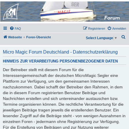
Micro Magic Forum
Deutschland
FAQ
Registrieren
Anmelden
S
Webseite
Foren-Übersicht
Select Language
▼
u
c
Micro Magic Forum Deutschland - Datenschutzerklärung
h
HINWEIS ZUR VERARBEITUNG PERSONENBEZOGENER DATEN
e
Der Betreiber stellt mit diesem Forum für die
Interessengemeinschaft der deutschen MicroMagic Segler eine
Plattform zur Verfügung, um den gemeinsamen Interessen
nachzukommen. Dabei schafft der Betreiber den Rahmen, in dem
die in diesem Forum registrierten Benutzer Beiträge und
Nachrichten erstellen und sich untereinander austauschen bzw.
Termine organisieren können. Die rechtliche Verantwortung für die
jeweiligen Beiträge tragen jeweils die erstellenden Benutzer. Ein
lesender Zugriff auf die Beiträge steht - von wenigen Ausnahmen in
einzelnen Foren - jedermann ohne Registrierung zur Verfügung.
Für die Erstellung von Beiträgen und zur Nutzung weiterer