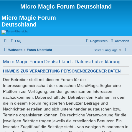
Micro Magic Forum Deutschland
Micro Magic Forum
Deutschland
FAQ
Registrieren
Anmelden
S
Webseite
Foren-Übersicht
Select Language
▼
u
Micro Magic Forum Deutschland - Datenschutzerklärung
c
h
HINWEIS ZUR VERARBEITUNG PERSONENBEZOGENER DATEN
e
Der Betreiber stellt mit diesem Forum für die
Interessengemeinschaft der deutschen MicroMagic Segler eine
Plattform zur Verfügung, um den gemeinsamen Interessen
nachzukommen. Dabei schafft der Betreiber den Rahmen, in dem
die in diesem Forum registrierten Benutzer Beiträge und
Nachrichten erstellen und sich untereinander austauschen bzw.
Termine organisieren können. Die rechtliche Verantwortung für die
jeweiligen Beiträge tragen jeweils die erstellenden Benutzer. Ein
lesender Zugriff auf die Beiträge steht - von wenigen Ausnahmen in