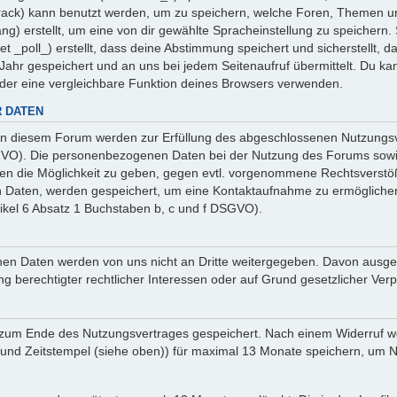
 _track) kann benutzt werden, um zu speichern, welche Foren, Themen un
ng) erstellt, um eine von dir gewählte Spracheinstellung zu speicher
et _poll_) erstellt, dass deine Abstimmung speichert und sicherstellt,
ahr gespeichert und an uns bei jedem Seitenaufruf übermittelt. Du ka
oder eine vergleichbare Funktion deines Browsers verwenden.
 DATEN
n diesem Forum werden zur Erfüllung des abgeschlossenen Nutzungsve
SGVO). Die personenbezogenen Daten bei der Nutzung des Forums sowie
ten die Möglichkeit zu geben, gegen evtl. vorgenommene Rechtsverstö
en Daten, werden gespeichert, um eine Kontaktaufnahme zu ermöglich
ikel 6 Absatz 1 Buchstaben b, c und f DSGVO).
sehenen Daten werden von uns nicht an Dritte weitergegeben. Davon au
ng berechtigter rechtlicher Interessen oder auf Grund gesetzlicher Verp
 zum Ende des Nutzungsvertrages gespeichert. Nach einem Widerruf wer
nd Zeitstempel (siehe oben)) für maximal 13 Monate speichern, um Na