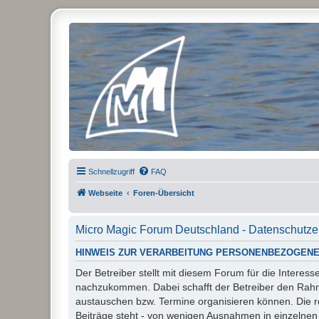
Micro Magic Forum Deutschland
Schnellzugriff
FAQ
Webseite
Foren-Übersicht
Micro Magic Forum Deutschland - Datenschutze
HINWEIS ZUR VERARBEITUNG PERSONENBEZOGENE
Der Betreiber stellt mit diesem Forum für die Inter
nachzukommen. Dabei schafft der Betreiber den Rahme
austauschen bzw. Termine organisieren können. Die rech
Beiträge steht - von wenigen Ausnahmen in einzelnen