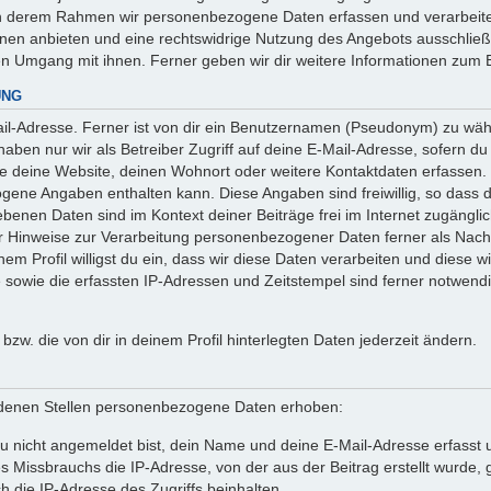
 in derem Rahmen wir personenbezogene Daten erfassen und verarbeite
onen anbieten und eine rechtswidrige Nutzung des Angebots ausschlie
en Umgang mit ihnen. Ferner geben wir dir weitere Informationen zum 
UNG
l-Adresse. Ferner ist von dir ein Benutzernamen (Pseudonym) zu wähle
ben nur wir als Betreiber Zugriff auf deine E-Mail-Adresse, sofern du die
ie deine Website, deinen Wohnort oder weitere Kontaktdaten erfassen. 
ogene Angaben enthalten kann. Diese Angaben sind freiwillig, so dass 
egebenen Daten sind im Kontext deiner Beiträge frei im Internet zugäng
Hinweise zur Verarbeitung personenbezogener Daten ferner als Nachw
em Profil willigst du ein, dass wir diese Daten verarbeiten und diese w
owie die erfassten IP-Adressen und Zeitstempel sind ferner notwendig
n bzw. die von dir in deinem Profil hinterlegten Daten jederzeit ändern.
denen Stellen personenbezogene Daten erhoben:
 nicht angemeldet bist, dein Name und deine E-Mail-Adresse erfasst un
 Missbrauchs die IP-Adresse, von der aus der Beitrag erstellt wurde
h die IP-Adresse des Zugriffs beinhalten.