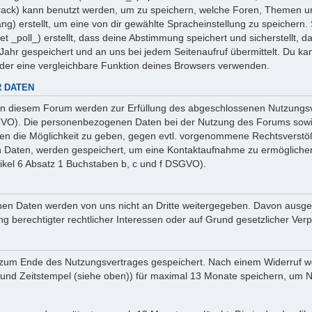
 _track) kann benutzt werden, um zu speichern, welche Foren, Themen un
ng) erstellt, um eine von dir gewählte Spracheinstellung zu speicher
et _poll_) erstellt, dass deine Abstimmung speichert und sicherstellt,
ahr gespeichert und an uns bei jedem Seitenaufruf übermittelt. Du ka
oder eine vergleichbare Funktion deines Browsers verwenden.
 DATEN
n diesem Forum werden zur Erfüllung des abgeschlossenen Nutzungsve
SGVO). Die personenbezogenen Daten bei der Nutzung des Forums sowie
ten die Möglichkeit zu geben, gegen evtl. vorgenommene Rechtsverstö
en Daten, werden gespeichert, um eine Kontaktaufnahme zu ermöglich
ikel 6 Absatz 1 Buchstaben b, c und f DSGVO).
sehenen Daten werden von uns nicht an Dritte weitergegeben. Davon au
ng berechtigter rechtlicher Interessen oder auf Grund gesetzlicher Verp
 zum Ende des Nutzungsvertrages gespeichert. Nach einem Widerruf wer
nd Zeitstempel (siehe oben)) für maximal 13 Monate speichern, um Na