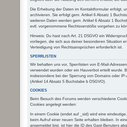
Die Erhebung der Daten im Kontaktformular erfolgt,
archivieren. Sie erfolgt gem. Artikel 6 Absatz 1 Buchs
weiteren Daten werden gem. Artikel 6 Absatz 1 Buchs
evtl. vorgenommene Rechtsverstöße vorgehen zu kö
Hinweis: Du hast nach Art. 21 DSGVO ein Widerspruch
vorliegen, die sich aus deiner besonderen Situation 
Verteidigung von Rechtsansprüchen erforderlich ist.
SPERRLISTEN
Wir behalten uns vor, Sperrlisten von E-Mail-Adress
verwendet wurden oder ein Hauverbot erteilt wurde. Ba
insbesondere bei der Sperrung von Domains oder IP-A
(Artikel 14 Absatz 5 Buchstabe b DSGVO).
COOKIES
Beim Besuch des Forums werden verschiedene Cookies e
Cookies angelegt werden:
In einem Cookie (endet auf _sid) wird eine eindeutige, 
beim Aufruf einer neuen Seite erhalten bleiben. In ei
angemeldet bist, ist hier die ID des Gast-Benuters ab