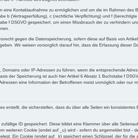
 um eine Kontaktaufnahme zu ermöglichen und um die im Rahmen des B
tabe b (Vertragserfüllung), c (rechtliche Verpflichtung) und f (berechti
tabe f DSGVO gespeichert, um einen Missbrauch der zu verhindern und 
nnen.
srecht gegen die Datenspeicherung, sofern diese auf Basis von Artik
ergeben. Wir weisen vorsorglich darauf hin, dass die Erfassung diese
en, Domains oder IP-Adressen zu führen, wenn die entsprechende Adress
sis der Speicherung ist auch hier Artikel 6 Absatz 1 Buchstabe f DSGV
dressen eine Information der Betroffenen meist unmöglich oder nur m
rstellt, die sicherstellen, dass du über alle Seiten ein konsistentes
zufällige ID gespeichert. Diese bildet eine Klammer über alle Seitenaufr
nem weiteren Cookie (endet auf _u) wird - sofern du angemeldet bist - 
gelegt. Ein Cookie (endet auf _k) speichert einen Schlüssel, der für d