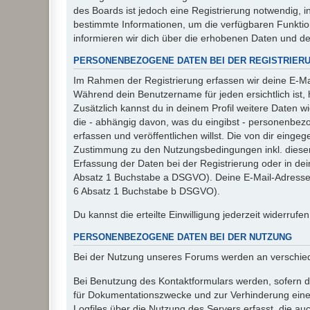
des Boards ist jedoch eine Registrierung notwendig,
bestimmte Informationen, um die verfügbaren Funkti
informieren wir dich über die erhobenen Daten und d
PERSONENBEZOGENE DATEN BEI DER REGISTRIER
Im Rahmen der Registrierung erfassen wir deine E-Mai
Während dein Benutzername für jeden ersichtlich ist, ha
Zusätzlich kannst du in deinem Profil weitere Daten w
die - abhängig davon, was du eingibst - personenbez
erfassen und veröffentlichen willst. Die von dir eing
Zustimmung zu den Nutzungsbedingungen inkl. dieser 
Erfassung der Daten bei der Registrierung oder in dein
Absatz 1 Buchstabe a DSGVO). Deine E-Mail-Adresse s
6 Absatz 1 Buchstabe b DSGVO).
Du kannst die erteilte Einwilligung jederzeit widerrufe
PERSONENBEZOGENE DATEN BEI DER NUTZUNG
Bei der Nutzung unseres Forums werden an verschie
Bei Benutzung des Kontaktformulars werden, sofern du
für Dokumentationszwecke und zur Verhinderung eines
Logfiles über die Nutzung des Servers erfasst, die auc