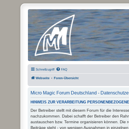
Micro Magic Forum Deutschland
Schnellzugriff
FAQ
Webseite
Foren-Übersicht
Micro Magic Forum Deutschland - Datenschutze
HINWEIS ZUR VERARBEITUNG PERSONENBEZOGENE
Der Betreiber stellt mit diesem Forum für die Inter
nachzukommen. Dabei schafft der Betreiber den Rahme
austauschen bzw. Termine organisieren können. Die rech
Beiträge steht - von wenigen Ausnahmen in einzelnen