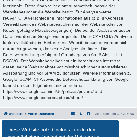
Merkmale. Diese Analyse beginnt automatisch, sobald der
Websitebesucher die Website betritt. Zur Analyse wertet
reCAPTCHA verschiedene Informationen aus (z.B. IP-Adresse,
Verweildauer des Websitebesuchers auf der Website oder vom
Nutzer getätigte Mausbewegungen). Die bei der Analyse erfassten
Daten werden an Google weitergeleitet. Die reCAPTCHA-Analysen
laufen vollständig im Hintergrund. Websitebesucher werden nicht
darauf hingewiesen, dass eine Analyse stattfindet. Die
Datenverarbeitung erfolgt auf Grundlage von Art. 6 Abs. 1 lit. f
DSGVO. Der Websitebetreiber hat ein berechtigtes Interesse
daran, seine Webangebote vor missbräuchlicher automatisierter
Ausspähung und vor SPAM zu schützen. Weitere Informationen zu
Google reCAPTCHA sowie die Datenschutzerklärung von Google
kannst du dem folgenden Link entnehmen:
https://www.google.com/intl/de/policies/privacy/ und
https://www.google.com/recaptcha/about/.
Webseite
Foren-Übersicht
Alle Zeiten sind
UTC+02:00
Powered by
phpBB
® Forum Software © phpBB Limited
Diese Website nutzt Cookies, um dir den
Deutsche Übersetzung durch
phpBB.de
Datenschutz
|
Nutzungsbedingungen