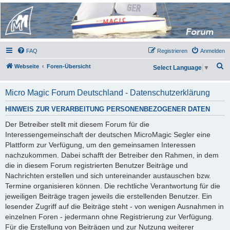
Micro Magic Forum
Deutschland
FAQ
Registrieren
Anmelden
S
Webseite
Foren-Übersicht
Select Language
▼
u
c
Micro Magic Forum Deutschland - Datenschutzerklärung
h
HINWEIS ZUR VERARBEITUNG PERSONENBEZOGENER DATEN
e
Der Betreiber stellt mit diesem Forum für die
Interessengemeinschaft der deutschen MicroMagic Segler eine
Plattform zur Verfügung, um den gemeinsamen Interessen
nachzukommen. Dabei schafft der Betreiber den Rahmen, in dem
die in diesem Forum registrierten Benutzer Beiträge und
Nachrichten erstellen und sich untereinander austauschen bzw.
Termine organisieren können. Die rechtliche Verantwortung für die
jeweiligen Beiträge tragen jeweils die erstellenden Benutzer. Ein
lesender Zugriff auf die Beiträge steht - von wenigen Ausnahmen in
einzelnen Foren - jedermann ohne Registrierung zur Verfügung.
Für die Erstellung von Beiträgen und zur Nutzung weiterer