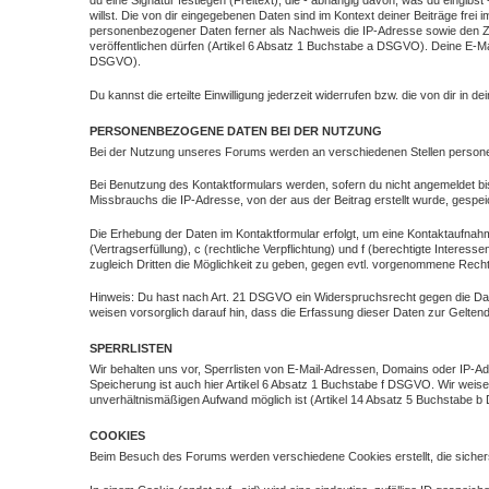
du eine Signatur festlegen (Freitext), die - abhängig davon, was du eingib
willst. Die von dir eingegebenen Daten sind im Kontext deiner Beiträge fr
personenbezogener Daten ferner als Nachweis die IP-Adresse sowie den Zeits
veröffentlichen dürfen (Artikel 6 Absatz 1 Buchstabe a DSGVO). Deine E-Ma
DSGVO).
Du kannst die erteilte Einwilligung jederzeit widerrufen bzw. die von dir in de
PERSONENBEZOGENE DATEN BEI DER NUTZUNG
Bei der Nutzung unseres Forums werden an verschiedenen Stellen perso
Bei Benutzung des Kontaktformulars werden, sofern du nicht angemeldet bi
Missbrauchs die IP-Adresse, von der aus der Beitrag erstellt wurde, gespe
Die Erhebung der Daten im Kontaktformular erfolgt, um eine Kontaktaufnah
(Vertragserfüllung), c (rechtliche Verpflichtung) und f (berechtigte Inte
zugleich Dritten die Möglichkeit zu geben, gegen evtl. vorgenommene Rec
Hinweis: Du hast nach Art. 21 DSGVO ein Widerspruchsrecht gegen die Date
weisen vorsorglich darauf hin, dass die Erfassung dieser Daten zur Gelte
SPERRLISTEN
Wir behalten uns vor, Sperrlisten von E-Mail-Adressen, Domains oder IP-A
Speicherung ist auch hier Artikel 6 Absatz 1 Buchstabe f DSGVO. Wir weise
unverhältnismäßigen Aufwand möglich ist (Artikel 14 Absatz 5 Buchstabe 
COOKIES
Beim Besuch des Forums werden verschiedene Cookies erstellt, die sicherst