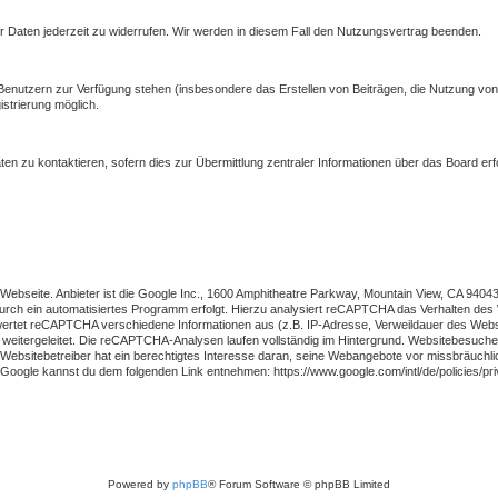
er Daten jederzeit zu widerrufen. Wir werden in diesem Fall den Nutzungsvertrag beenden.
n Benutzern zur Verfügung stehen (insbesondere das Erstellen von Beiträgen, die Nutzung von
strierung möglich.
en zu kontaktieren, sofern dies zur Übermittlung zentraler Informationen über das Board erf
seite. Anbieter ist die Google Inc., 1600 Amphitheatre Parkway, Mountain View, CA 94043,
durch ein automatisiertes Programm erfolgt. Hierzu analysiert reCAPTCHA das Verhalten d
e wertet reCAPTCHA verschiedene Informationen aus (z.B. IP-Adresse, Verweildauer des Webs
itergeleitet. Die reCAPTCHA-Analysen laufen vollständig im Hintergrund. Websitebesucher w
er Websitebetreiber hat ein berechtigtes Interesse daran, seine Webangebote vor missbräuc
ogle kannst du dem folgenden Link entnehmen: https://www.google.com/intl/de/policies/pri
Powered by
phpBB
® Forum Software © phpBB Limited