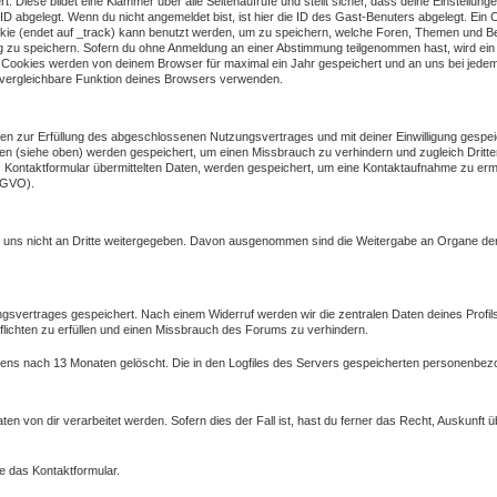
rt. Diese bildet eine Klammer über alle Seitenaufrufe und stellt sicher, dass deine Einstellung
-ID abgelegt. Wenn du nicht angemeldet bist, ist hier die ID des Gast-Benuters abgelegt. Ein 
ookie (endet auf _track) kann benutzt werden, um zu speichern, welche Foren, Themen und B
ung zu speichern. Sofern du ohne Anmeldung an einer Abstimmung teilgenommen hast, wird ein w
e Cookies werden von deinem Browser für maximal ein Jahr gespeichert und an uns bei jedem S
 vergleichbare Funktion deines Browsers verwenden.
 zur Erfüllung des abgeschlossenen Nutzungsvertrages und mit deiner Einwilligung gespeic
n (siehe oben) werden gespeichert, um einen Missbrauch zu verhindern und zugleich Dritt
s Kontaktformular übermittelten Daten, werden gespeichert, um eine Kontaktaufnahme zu e
DSGVO).
on uns nicht an Dritte weitergegeben. Davon ausgenommen sind die Weitergabe an Organe der 
ngsvertrages gespeichert. Nach einem Widerruf werden wir die zentralen Daten deines Prof
lichten zu erfüllen und einen Missbrauch des Forums zu verhindern.
estens nach 13 Monaten gelöscht. Die in den Logfiles des Servers gespeicherten personenb
n von dir verarbeitet werden. Sofern dies der Fall ist, hast du ferner das Recht, Auskunft
e das Kontaktformular.