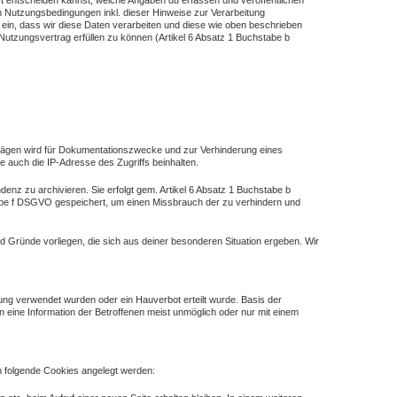
bst entscheiden kannst, welche Angaben du erfassen und veröffentlichen
en Nutzungsbedingungen inkl. dieser Hinweise zur Verarbeitung
u ein, dass wir diese Daten verarbeiten und diese wie oben beschrieben
Nutzungsvertrag erfüllen zu können (Artikel 6 Absatz 1 Buchstabe b
iträgen wird für Dokumentationszwecke und zur Verhinderung eines
e auch die IP-Adresse des Zugriffs beinhalten.
z zu archivieren. Sie erfolgt gem. Artikel 6 Absatz 1 Buchstabe b
stabe f DSGVO gespeichert, um einen Missbrauch der zu verhindern und
 Gründe vorliegen, die sich aus deiner besonderen Situation ergeben. Wir
ung verwendet wurden oder ein Hauverbot erteilt wurde. Basis der
 eine Information der Betroffenen meist unmöglich oder nur mit einem
en folgende Cookies angelegt werden: