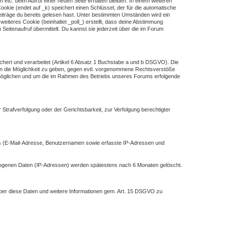
en etc. beim Aufruf einer neuen Seite erhalten bleiben. In einem weiteren
Cookie (endet auf _k) speichert einen Schlüssel, der für die automatische
eiträge du bereits gelesen hast. Unter bestimmten Umständen wird ein
eiteres Cookie (beinhaltet _poll_) erstellt, dass deine Abstimmung
eitenaufruf übermittelt. Du kannst sie jederzeit über die im Forum
hert und verarbeitet (Artikel 6 Absatz 1 Buchstabe a und b DSGVO). Die
en die Möglichkeit zu geben, gegen evtl. vorgenommene Rechtsverstöße
rmöglichen und um die im Rahmen des Betriebs unseres Forums erfolgende
Strafverfolgung oder der Gerichtsbarkeit, zur Verfolgung berechtigter
ils (E-Mail-Adresse, Benutzernamen sowie erfasste IP-Adressen und
ezogenen Daten (IP-Adressen) werden spätestens nach 6 Monaten gelöscht.
 über diese Daten und weitere Informationen gem. Art. 15 DSGVO zu