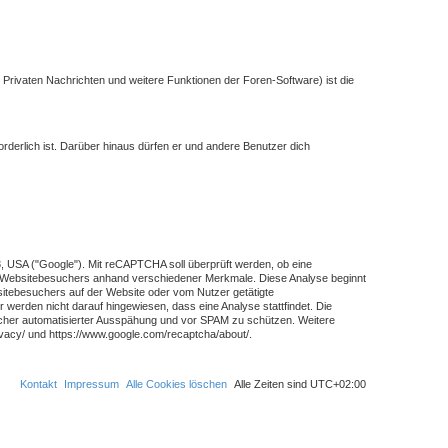
 Privaten Nachrichten und weitere Funktionen der Foren-Software) ist die
orderlich ist. Darüber hinaus dürfen er und andere Benutzer dich
 USA ("Google"). Mit reCAPTCHA soll überprüft werden, ob eine
es Websitebesuchers anhand verschiedener Merkmale. Diese Analyse beginnt
itebesuchers auf der Website oder vom Nutzer getätigte
erden nicht darauf hingewiesen, dass eine Analyse stattfindet. Die
hlicher automatisierter Ausspähung und vor SPAM zu schützen. Weitere
vacy/ und https://www.google.com/recaptcha/about/.
Kontakt
Impressum
Alle Cookies löschen
Alle Zeiten sind
UTC+02:00