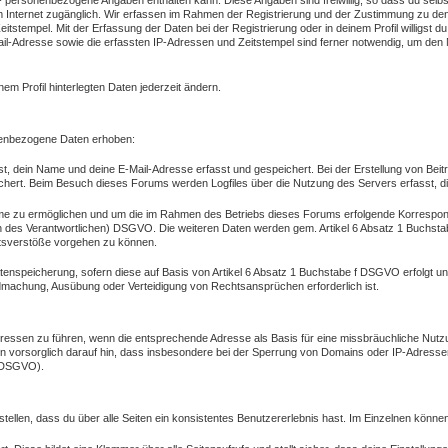
st - personenbezogene Angaben enthalten kann. Diese Angaben sind freiwillig, so dass du sel
ei im Internet zugänglich. Wir erfassen im Rahmen der Registrierung und der Zustimmung zu d
tempel. Mit der Erfassung der Daten bei der Registrierung oder in deinem Profil willigst d
il-Adresse sowie die erfassten IP-Adressen und Zeitstempel sind ferner notwendig, um den 
inem Profil hinterlegten Daten jederzeit ändern.
nenbezogene Daten erhoben:
st, dein Name und deine E-Mail-Adresse erfasst und gespeichert. Bei der Erstellung von Be
ichert. Beim Besuch dieses Forums werden Logfiles über die Nutzung des Servers erfasst, di
me zu ermöglichen und um die im Rahmen des Betriebs dieses Forums erfolgende Korresponden
ressen des Verantwortlichen) DSGVO. Die weiteren Daten werden gem. Artikel 6 Absatz 1 Buch
htsverstöße vorgehen zu können.
nspeicherung, sofern diese auf Basis von Artikel 6 Absatz 1 Buchstabe f DSGVO erfolgt und
ndmachung, Ausübung oder Verteidigung von Rechtsansprüchen erforderlich ist.
dressen zu führen, wenn die entsprechende Adresse als Basis für eine missbräuchliche Nutz
n vorsorglich darauf hin, dass insbesondere bei der Sperrung von Domains oder IP-Adressen
b DSGVO).
ellen, dass du über alle Seiten ein konsistentes Benutzererlebnis hast. Im Einzelnen könn