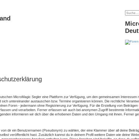
land
Micr
Deut
schutzerklärung
 deutschen MicroMagic Segler eine Plattform zur Verfügung, um den gemeinsamen Interessen
 sich untereinander austauschen bzw. Termine organisieren können. Die rechtliche Verantwortu
zelnen Foren - jedermann ohne Registrierung zur Verfügung. Für die Erstellung von Beiträgen
assen und verarbeiten. Ferner erfassen wir auch bei anonymen Zugriff bestimmte Informatio
nden informieren wir dich über die erhobenen Daten und den Umgang mit ihnen. Ferner gebe
 von dir ein Benutzernamen (Pseudonym) zu wählen, der eine Klammer über all deine Beiträge 
it selbst veröffentlicht hast. Zusätzlich kannst du in deinem Profil weitere Daten wie deine 