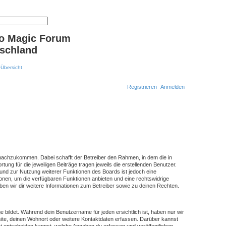
S
E
u
r
o Magic Forum
c
w
h
e
schland
e
i
t
e
r
t
e
S
u
Registrieren
Anmelden
c
h
e
S
u
c
h
 nachzukommen. Dabei schafft der Betreiber den Rahmen, in dem die in
e
ng für die jeweiligen Beiträge tragen jeweils die erstellenden Benutzer.
 und zur Nutzung weiterer Funktionen des Boards ist jedoch eine
nen, um die verfügbaren Funktionen anbieten und eine rechtswidrige
n wir dir weitere Informationen zum Betreiber sowie zu deinen Rechten.
bildet. Während dein Benutzername für jeden ersichtlich ist, haben nur wir
Website, deinen Wohnort oder weitere Kontaktdaten erfassen. Darüber kannst