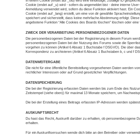
In einem Cookie (endet auf _sid) wird eine eindeutige, zufällige ID gespeiche
Cookie (endet auf _u) wird - sofern du angemeldet bist - deine interne User
Anmeldung verwendet wird, sofern du diese Funktion aktiviert hast. Ein C
Cookie (endet auf _lang) erstellt, um eine von dir gewählte Spracheinstell
speichert und sicherstellt, dass keine mehrfache Abstimmung erfolgt. Dies
angebotene Funktion “Alle Cookies des Boards löschen” löschen oder eine
ZWECK DER VERARBEITUNG PERSONENBEZOGENER DATEN
Die personenbezogenen Daten bei der Registrierung in diesem Forum werden
personenbezogenen Daten bei der Nutzung des Forums sowie die Sperrliste
vorgehen zu können (Artikel 6 Absatz 1 Buchstabe f DSGVO). Die über da
Korrespondenz zu archivieren (Artikel 6 Absatz 1 Buchstaben b, c und f 
DATENWEITERGABE
Die nicht für eine öffentliche Bereitstellung vorgesehenen Daten werden v
rechtlicher Interessen oder auf Grund gesetzlicher Verpflichtungen.
DATENSPEICHERUNG
Die bei der Registrierung erfassten Daten werden bis zum Ende des Nutzu
Zeitstempel (siehe oben)) für maximal 13 Monate speichern, um Nachweispf
Die bei der Erstellung eines Beitrags erfassten IP-Adressen werden spät
AUSKUNFTSRECHT
Du hast das Recht, Auskunft darüber zu erhalten, ob personenbezogene Date
erhalten.
Für ein Auskunftsersuchen wende dich bitte an den Betreiber oder verwend