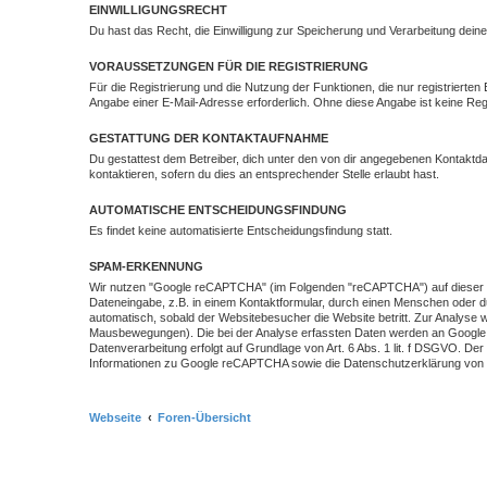
EINWILLIGUNGSRECHT
Du hast das Recht, die Einwilligung zur Speicherung und Verarbeitung dein
VORAUSSETZUNGEN FÜR DIE REGISTRIERUNG
Für die Registrierung und die Nutzung der Funktionen, die nur registrierte
Angabe einer E-Mail-Adresse erforderlich. Ohne diese Angabe ist keine Regi
GESTATTUNG DER KONTAKTAUFNAHME
Du gestattest dem Betreiber, dich unter den von dir angegebenen Kontaktdat
kontaktieren, sofern du dies an entsprechender Stelle erlaubt hast.
AUTOMATISCHE ENTSCHEIDUNGSFINDUNG
Es findet keine automatisierte Entscheidungsfindung statt.
SPAM-ERKENNUNG
Wir nutzen "Google reCAPTCHA" (im Folgenden "reCAPTCHA") auf dieser Web
Dateneingabe, z.B. in einem Kontaktformular, durch einen Menschen oder 
automatisch, sobald der Websitebesucher die Website betritt. Zur Analys
Mausbewegungen). Die bei der Analyse erfassten Daten werden an Google we
Datenverarbeitung erfolgt auf Grundlage von Art. 6 Abs. 1 lit. f DSGVO. D
Informationen zu Google reCAPTCHA sowie die Datenschutzerklärung von Go
Webseite
Foren-Übersicht