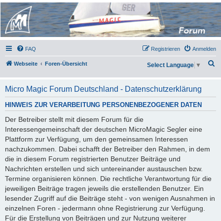
Micro Magic Forum
Deutschland
FAQ
Registrieren
Anmelden
S
Webseite
Foren-Übersicht
Select Language
▼
u
c
Micro Magic Forum Deutschland - Datenschutzerklärung
h
HINWEIS ZUR VERARBEITUNG PERSONENBEZOGENER DATEN
e
Der Betreiber stellt mit diesem Forum für die
Interessengemeinschaft der deutschen MicroMagic Segler eine
Plattform zur Verfügung, um den gemeinsamen Interessen
nachzukommen. Dabei schafft der Betreiber den Rahmen, in dem
die in diesem Forum registrierten Benutzer Beiträge und
Nachrichten erstellen und sich untereinander austauschen bzw.
Termine organisieren können. Die rechtliche Verantwortung für die
jeweiligen Beiträge tragen jeweils die erstellenden Benutzer. Ein
lesender Zugriff auf die Beiträge steht - von wenigen Ausnahmen in
einzelnen Foren - jedermann ohne Registrierung zur Verfügung.
Für die Erstellung von Beiträgen und zur Nutzung weiterer