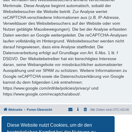
Merkmale. Diese Analyse beginnt automatisch, sobald der
Websitebesucher die Website betritt. Zur Analyse wertet
reCAPTCHA verschiedene Informationen aus (z.B. IP-Adresse,
Verweildauer des Websitebesuchers auf der Website oder vom
Nutzer getätigte Mausbewegungen). Die bei der Analyse erfassten
Daten werden an Google weitergeleitet. Die reCAPTCHA-Analysen
laufen vollständig im Hintergrund. Websitebesucher werden nicht
darauf hingewiesen, dass eine Analyse stattfindet. Die
Datenverarbeitung erfolgt auf Grundlage von Art. 6 Abs. 1 lit. f
DSGVO. Der Websitebetreiber hat ein berechtigtes Interesse
daran, seine Webangebote vor missbräuchlicher automatisierter
Ausspähung und vor SPAM zu schützen. Weitere Informationen zu
Google reCAPTCHA sowie die Datenschutzerklärung von Google
kannst du dem folgenden Link entnehmen:
https://www.google.com/intl/de/policies/privacy/ und
https://www.google.com/recaptcha/about/.
Webseite
Foren-Übersicht
Alle Zeiten sind
UTC+02:00
Powered by
phpBB
® Forum Software © phpBB Limited
Diese Website nutzt Cookies, um dir den
Deutsche Übersetzung durch
phpBB.de
Datenschutz
|
Nutzungsbedingungen