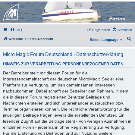
Micro Magic Forum
Deutschland
FAQ
Registrieren
Anmelden
S
Webseite
Foren-Übersicht
Select Language
▼
u
c
Micro Magic Forum Deutschland - Datenschutzerklärung
h
HINWEIS ZUR VERARBEITUNG PERSONENBEZOGENER DATEN
e
Der Betreiber stellt mit diesem Forum für die
Interessengemeinschaft der deutschen MicroMagic Segler eine
Plattform zur Verfügung, um den gemeinsamen Interessen
nachzukommen. Dabei schafft der Betreiber den Rahmen, in dem
die in diesem Forum registrierten Benutzer Beiträge und
Nachrichten erstellen und sich untereinander austauschen bzw.
Termine organisieren können. Die rechtliche Verantwortung für die
jeweiligen Beiträge tragen jeweils die erstellenden Benutzer. Ein
lesender Zugriff auf die Beiträge steht - von wenigen Ausnahmen in
einzelnen Foren - jedermann ohne Registrierung zur Verfügung.
Für die Erstellung von Beiträgen und zur Nutzung weiterer