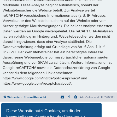
Merkmale. Diese Analyse beginnt automatisch, sobald der
Websitebesucher die Website betritt. Zur Analyse wertet
reCAPTCHA verschiedene Informationen aus (z.B. IP-Adresse,
Verweildauer des Websitebesuchers auf der Website oder vom
Nutzer getätigte Mausbewegungen). Die bei der Analyse erfassten
Daten werden an Google weitergeleitet. Die reCAPTCHA-Analysen
laufen vollständig im Hintergrund. Websitebesucher werden nicht
darauf hingewiesen, dass eine Analyse stattfindet. Die
Datenverarbeitung erfolgt auf Grundlage von Art. 6 Abs. 1 lit. f
DSGVO. Der Websitebetreiber hat ein berechtigtes Interesse
daran, seine Webangebote vor missbräuchlicher automatisierter
Ausspähung und vor SPAM zu schützen. Weitere Informationen zu
Google reCAPTCHA sowie die Datenschutzerklärung von Google
kannst du dem folgenden Link entnehmen:
https://www.google.com/intl/de/policies/privacy/ und
https://www.google.com/recaptcha/about/.
Webseite
Foren-Übersicht
Alle Zeiten sind
UTC+02:00
Powered by
phpBB
® Forum Software © phpBB Limited
Diese Website nutzt Cookies, um dir den
Deutsche Übersetzung durch
phpBB.de
Datenschutz
|
Nutzungsbedingungen