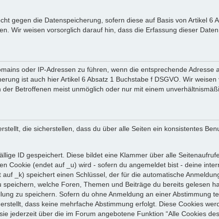
ht gegen die Datenspeicherung, sofern diese auf Basis von Artikel 6
eben. Wir weisen vorsorglich darauf hin, dass die Erfassung dieser Da
Domains oder IP-Adressen zu führen, wenn die entsprechende Adresse a
herung ist auch hier Artikel 6 Absatz 1 Buchstabe f DSGVO. Wir weisen 
der Betroffenen meist unmöglich oder nur mit einem unverhältnismäßig
llt, die sicherstellen, dass du über alle Seiten ein konsistentes Ben
ällige ID gespeichert. Diese bildet eine Klammer über alle Seitenaufrufe
ren Cookie (endet auf _u) wird - sofern du angemeldet bist - deine inte
 auf _k) speichert einen Schlüssel, der für die automatische Anmeldung
u speichern, welche Foren, Themen und Beiträge du bereits gelesen h
tellung zu speichern. Sofern du ohne Anmeldung an einer Abstimmung te
cherstellt, dass keine mehrfache Abstimmung erfolgt. Diese Cookies we
 sie jederzeit über die im Forum angebotene Funktion “Alle Cookies de