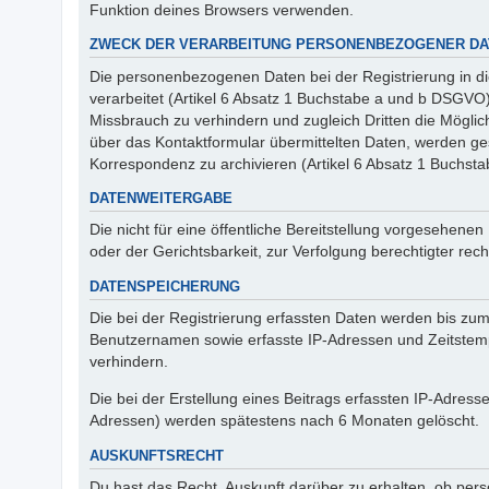
Funktion deines Browsers verwenden.
ZWECK DER VERARBEITUNG PERSONENBEZOGENER DA
Die personenbezogenen Daten bei der Registrierung in d
verarbeitet (Artikel 6 Absatz 1 Buchstabe a und b DSGV
Missbrauch zu verhindern und zugleich Dritten die Mögl
über das Kontaktformular übermittelten Daten, werden 
Korrespondenz zu archivieren (Artikel 6 Absatz 1 Buchst
DATENWEITERGABE
Die nicht für eine öffentliche Bereitstellung vorgesehe
oder der Gerichtsbarkeit, zur Verfolgung berechtigter rech
DATENSPEICHERUNG
Die bei der Registrierung erfassten Daten werden bis zu
Benutzernamen sowie erfasste IP-Adressen und Zeitstemp
verhindern.
Die bei der Erstellung eines Beitrags erfassten IP-Adre
Adressen) werden spätestens nach 6 Monaten gelöscht.
AUSKUNFTSRECHT
Du hast das Recht, Auskunft darüber zu erhalten, ob pers