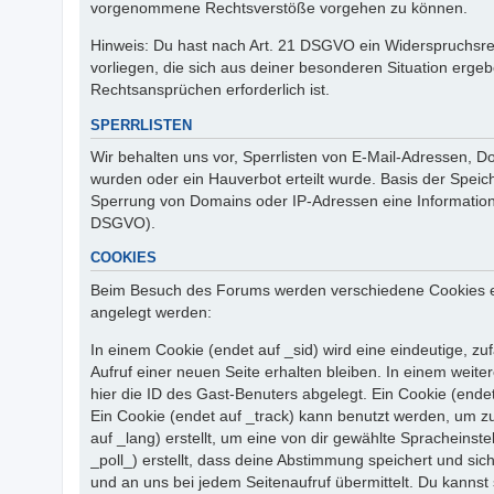
vorgenommene Rechtsverstöße vorgehen zu können.
Hinweis: Du hast nach Art. 21 DSGVO ein Widerspruchsrec
vorliegen, die sich aus deiner besonderen Situation erg
Rechtsansprüchen erforderlich ist.
SPERRLISTEN
Wir behalten uns vor, Sperrlisten von E-Mail-Adressen, 
wurden oder ein Hauverbot erteilt wurde. Basis der Speic
Sperrung von Domains oder IP-Adressen eine Information 
DSGVO).
COOKIES
Beim Besuch des Forums werden verschiedene Cookies erste
angelegt werden:
In einem Cookie (endet auf _sid) wird eine eindeutige, zuf
Aufruf einer neuen Seite erhalten bleiben. In einem weite
hier die ID des Gast-Benuters abgelegt. Ein Cookie (endet
Ein Cookie (endet auf _track) kann benutzt werden, um z
auf _lang) erstellt, um eine von dir gewählte Spracheins
_poll_) erstellt, dass deine Abstimmung speichert und si
und an uns bei jedem Seitenaufruf übermittelt. Du kannst