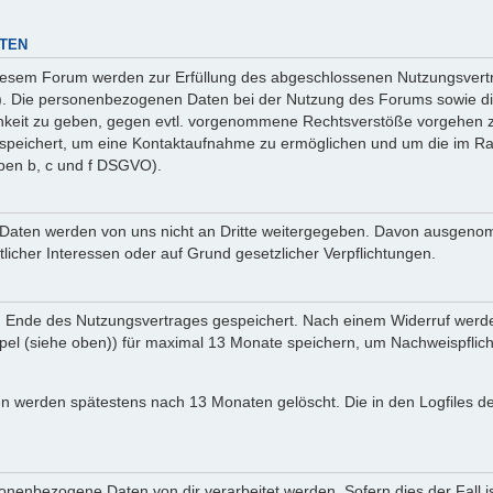
TEN
iesem Forum werden zur Erfüllung des abgeschlossenen Nutzungsvertra
O). Die personenbezogenen Daten bei der Nutzung des Forums sowie die
ichkeit zu geben, gegen evtl. vorgenommene Rechtsverstöße vorgehen z
gespeichert, um eine Kontaktaufnahme zu ermöglichen und um die im 
aben b, c und f DSGVO).
nen Daten werden von uns nicht an Dritte weitergegeben. Davon ausgen
tlicher Interessen oder auf Grund gesetzlicher Verpflichtungen.
m Ende des Nutzungsvertrages gespeichert. Nach einem Widerruf werden 
el (siehe oben)) für maximal 13 Monate speichern, um Nachweispflich
ssen werden spätestens nach 13 Monaten gelöscht. Die in den Logfiles
onenbezogene Daten von dir verarbeitet werden. Sofern dies der Fall is