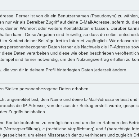
dresse. Ferner ist von dir ein Benutzernamen (Pseudonym) zu wählen, d
nur wir als Betreiber Zugriff auf deine E-Mail-Adresse, sofern du diese 
te, deinen Wohnort oder weitere Kontaktdaten erfassen. Darüber kannst 
lten kann. Diese Angaben sind freiwillig, so dass du selbst entschei
ind im Kontext deiner Beiträge frei im Internet zugänglich. Wir erfass
ung personenbezogener Daten ferner als Nachweis die IP-Adresse sowi
 wir diese Daten verarbeiten und diese wie oben beschrieben veröffentl
stempel sind ferner notwendig, um den Nutzungsvertrag erfüllen zu kö
w. die von dir in deinem Profil hinterlegten Daten jederzeit ändern.
en Stellen personenbezogene Daten erhoben:
ht angemeldet bist, dein Name und deine E-Mail-Adresse erfasst und ge
uchs die IP-Adresse, von der aus der Beitrag erstellt wurde, gespei
des Zugriffs beinhalten.
 eine Kontaktaufnahme zu ermöglichen und um die im Rahmen des Betr
 b (Vertragserfüllung), c (rechtliche Verpflichtung) und f (berechtigte
gespeichert, um einen Missbrauch der zu verhindern und zugleich Drit