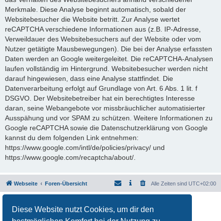
Merkmale. Diese Analyse beginnt automatisch, sobald der
Websitebesucher die Website betritt. Zur Analyse wertet
reCAPTCHA verschiedene Informationen aus (z.B. IP-Adresse,
Verweildauer des Websitebesuchers auf der Website oder vom
Nutzer getätigte Mausbewegungen). Die bei der Analyse erfassten
Daten werden an Google weitergeleitet. Die reCAPTCHA-Analysen
laufen vollständig im Hintergrund. Websitebesucher werden nicht
darauf hingewiesen, dass eine Analyse stattfindet. Die
Datenverarbeitung erfolgt auf Grundlage von Art. 6 Abs. 1 lit. f
DSGVO. Der Websitebetreiber hat ein berechtigtes Interesse
daran, seine Webangebote vor missbräuchlicher automatisierter
Ausspähung und vor SPAM zu schützen. Weitere Informationen zu
Google reCAPTCHA sowie die Datenschutzerklärung von Google
kannst du dem folgenden Link entnehmen:
https://www.google.com/intl/de/policies/privacy/ und
https://www.google.com/recaptcha/about/.
Webseite
Foren-Übersicht
Alle Zeiten sind
UTC+02:00
Powered by
phpBB
® Forum Software © phpBB Limited
Diese Website nutzt Cookies, um dir den
Deutsche Übersetzung durch
phpBB.de
Datenschutz
|
Nutzungsbedingungen