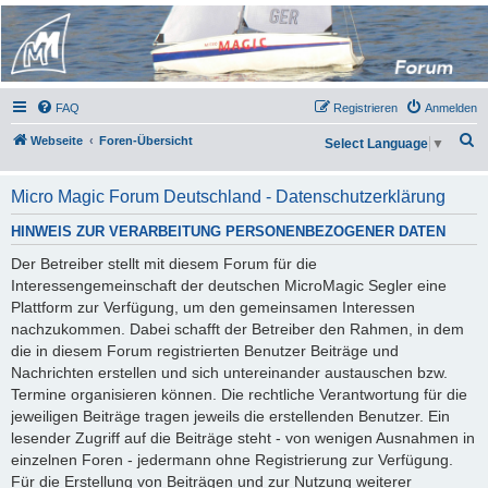
Micro Magic Forum
Deutschland
FAQ
Registrieren
Anmelden
S
Webseite
Foren-Übersicht
Select Language
▼
u
c
Micro Magic Forum Deutschland - Datenschutzerklärung
h
HINWEIS ZUR VERARBEITUNG PERSONENBEZOGENER DATEN
e
Der Betreiber stellt mit diesem Forum für die
Interessengemeinschaft der deutschen MicroMagic Segler eine
Plattform zur Verfügung, um den gemeinsamen Interessen
nachzukommen. Dabei schafft der Betreiber den Rahmen, in dem
die in diesem Forum registrierten Benutzer Beiträge und
Nachrichten erstellen und sich untereinander austauschen bzw.
Termine organisieren können. Die rechtliche Verantwortung für die
jeweiligen Beiträge tragen jeweils die erstellenden Benutzer. Ein
lesender Zugriff auf die Beiträge steht - von wenigen Ausnahmen in
einzelnen Foren - jedermann ohne Registrierung zur Verfügung.
Für die Erstellung von Beiträgen und zur Nutzung weiterer