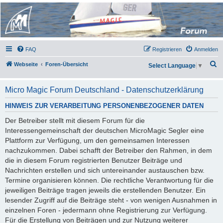
Micro Magic Forum
Deutschland
FAQ
Registrieren
Anmelden
S
Webseite
Foren-Übersicht
Select Language
▼
u
c
Micro Magic Forum Deutschland - Datenschutzerklärung
h
HINWEIS ZUR VERARBEITUNG PERSONENBEZOGENER DATEN
e
Der Betreiber stellt mit diesem Forum für die
Interessengemeinschaft der deutschen MicroMagic Segler eine
Plattform zur Verfügung, um den gemeinsamen Interessen
nachzukommen. Dabei schafft der Betreiber den Rahmen, in dem
die in diesem Forum registrierten Benutzer Beiträge und
Nachrichten erstellen und sich untereinander austauschen bzw.
Termine organisieren können. Die rechtliche Verantwortung für die
jeweiligen Beiträge tragen jeweils die erstellenden Benutzer. Ein
lesender Zugriff auf die Beiträge steht - von wenigen Ausnahmen in
einzelnen Foren - jedermann ohne Registrierung zur Verfügung.
Für die Erstellung von Beiträgen und zur Nutzung weiterer