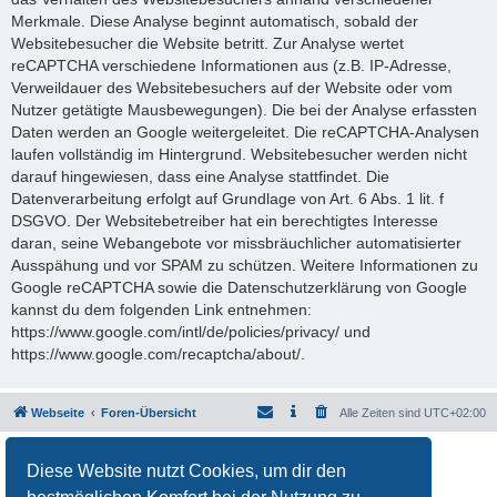
Merkmale. Diese Analyse beginnt automatisch, sobald der
Websitebesucher die Website betritt. Zur Analyse wertet
reCAPTCHA verschiedene Informationen aus (z.B. IP-Adresse,
Verweildauer des Websitebesuchers auf der Website oder vom
Nutzer getätigte Mausbewegungen). Die bei der Analyse erfassten
Daten werden an Google weitergeleitet. Die reCAPTCHA-Analysen
laufen vollständig im Hintergrund. Websitebesucher werden nicht
darauf hingewiesen, dass eine Analyse stattfindet. Die
Datenverarbeitung erfolgt auf Grundlage von Art. 6 Abs. 1 lit. f
DSGVO. Der Websitebetreiber hat ein berechtigtes Interesse
daran, seine Webangebote vor missbräuchlicher automatisierter
Ausspähung und vor SPAM zu schützen. Weitere Informationen zu
Google reCAPTCHA sowie die Datenschutzerklärung von Google
kannst du dem folgenden Link entnehmen:
https://www.google.com/intl/de/policies/privacy/ und
https://www.google.com/recaptcha/about/.
Webseite
Foren-Übersicht
Alle Zeiten sind
UTC+02:00
Powered by
phpBB
® Forum Software © phpBB Limited
Diese Website nutzt Cookies, um dir den
Deutsche Übersetzung durch
phpBB.de
Datenschutz
|
Nutzungsbedingungen