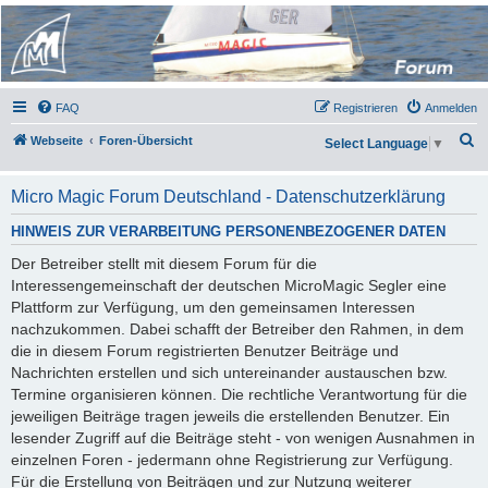
Micro Magic Forum
Deutschland
FAQ
Registrieren
Anmelden
S
Webseite
Foren-Übersicht
Select Language
▼
u
c
Micro Magic Forum Deutschland - Datenschutzerklärung
h
HINWEIS ZUR VERARBEITUNG PERSONENBEZOGENER DATEN
e
Der Betreiber stellt mit diesem Forum für die
Interessengemeinschaft der deutschen MicroMagic Segler eine
Plattform zur Verfügung, um den gemeinsamen Interessen
nachzukommen. Dabei schafft der Betreiber den Rahmen, in dem
die in diesem Forum registrierten Benutzer Beiträge und
Nachrichten erstellen und sich untereinander austauschen bzw.
Termine organisieren können. Die rechtliche Verantwortung für die
jeweiligen Beiträge tragen jeweils die erstellenden Benutzer. Ein
lesender Zugriff auf die Beiträge steht - von wenigen Ausnahmen in
einzelnen Foren - jedermann ohne Registrierung zur Verfügung.
Für die Erstellung von Beiträgen und zur Nutzung weiterer