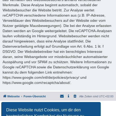
Merkmale. Diese Analyse beginnt automatisch, sobald der
Websitebesucher die Website betritt. Zur Analyse wertet
reCAPTCHA verschiedene Informationen aus (z.B. IP-Adresse,
Verweildauer des Websitebesuchers auf der Website oder vom
Nutzer getätigte Mausbewegungen). Die bei der Analyse erfassten
Daten werden an Google weitergeleitet. Die reCAPTCHA-Analysen
laufen vollständig im Hintergrund. Websitebesucher werden nicht
darauf hingewiesen, dass eine Analyse stattfindet. Die
Datenverarbeitung erfolgt auf Grundlage von Art. 6 Abs. 1 lit. f
DSGVO. Der Websitebetreiber hat ein berechtigtes Interesse
daran, seine Webangebote vor missbräuchlicher automatisierter
Ausspähung und vor SPAM zu schützen. Weitere Informationen zu
Google reCAPTCHA sowie die Datenschutzerklärung von Google
kannst du dem folgenden Link entnehmen:
https://www.google.com/intl/de/policies/privacy/ und
https://www.google.com/recaptcha/about/.
Webseite
Foren-Übersicht
Alle Zeiten sind
UTC+02:00
Powered by
phpBB
® Forum Software © phpBB Limited
Diese Website nutzt Cookies, um dir den
Deutsche Übersetzung durch
phpBB.de
Datenschutz
|
Nutzungsbedingungen