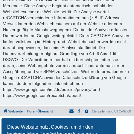
Merkmale. Diese Analyse beginnt automatisch, sobald der
Websitebesucher die Website betritt. Zur Analyse wertet
reCAPTCHA verschiedene Informationen aus (z.B. IP-Adresse,
Verweildauer des Websitebesuchers auf der Website oder vom
Nutzer getätigte Mausbewegungen). Die bei der Analyse erfassten
Daten werden an Google weitergeleitet. Die reCAPTCHA-Analysen
laufen vollständig im Hintergrund. Websitebesucher werden nicht
darauf hingewiesen, dass eine Analyse stattfindet. Die
Datenverarbeitung erfolgt auf Grundlage von Art. 6 Abs. 1 lit. f
DSGVO. Der Websitebetreiber hat ein berechtigtes Interesse
daran, seine Webangebote vor missbräuchlicher automatisierter
Ausspähung und vor SPAM zu schützen. Weitere Informationen zu
Google reCAPTCHA sowie die Datenschutzerklärung von Google
kannst du dem folgenden Link entnehmen:
https://www.google.com/intl/de/policies/privacy/ und
https://www.google.com/recaptcha/about/.
Webseite
Foren-Übersicht
Alle Zeiten sind
UTC+02:00
Powered by
phpBB
® Forum Software © phpBB Limited
Diese Website nutzt Cookies, um dir den
Deutsche Übersetzung durch
phpBB.de
Datenschutz
|
Nutzungsbedingungen