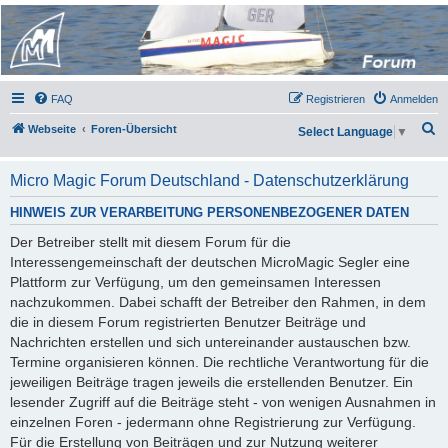
Micro Magic Forum
Deutschland
FAQ
Registrieren
Anmelden
S
Webseite
Foren-Übersicht
Select Language
▼
u
c
Micro Magic Forum Deutschland - Datenschutzerklärung
h
HINWEIS ZUR VERARBEITUNG PERSONENBEZOGENER DATEN
e
Der Betreiber stellt mit diesem Forum für die
Interessengemeinschaft der deutschen MicroMagic Segler eine
Plattform zur Verfügung, um den gemeinsamen Interessen
nachzukommen. Dabei schafft der Betreiber den Rahmen, in dem
die in diesem Forum registrierten Benutzer Beiträge und
Nachrichten erstellen und sich untereinander austauschen bzw.
Termine organisieren können. Die rechtliche Verantwortung für die
jeweiligen Beiträge tragen jeweils die erstellenden Benutzer. Ein
lesender Zugriff auf die Beiträge steht - von wenigen Ausnahmen in
einzelnen Foren - jedermann ohne Registrierung zur Verfügung.
Für die Erstellung von Beiträgen und zur Nutzung weiterer